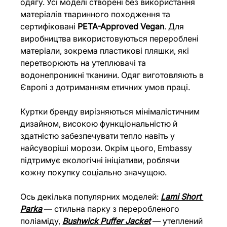
одягу. Усі моделі створені без використання 
матеріалів тваринного походження та 
сертифіковані 
PETA-Approved Vegan
. Для 
виробництва використовуються перероблені 
матеріали, зокрема пластикові пляшки, які 
перетворюють на утеплювачі та 
водонепроникні тканини. Одяг виготовляють в 
Європі з дотриманням етичних умов праці.
Куртки бренду вирізняються мінімалістичним 
дизайном, високою функціональністю й 
здатністю забезпечувати тепло навіть у 
найсуворіші морози. Окрім цього, Embassy 
підтримує екологічні ініціативи, роблячи 
кожну покупку соціально значущою.
Ось декілька популярних моделей: 
Lami Short 
Parka
 — стильна парку з переробленого 
поліаміду, 
Bushwick Puffer Jacket
— утеплений 