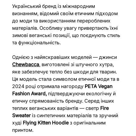
Український бренд із міжнародним 
визнанням, відомий своїм етичним підходом 
до моди та використанням перероблених 
матеріалів. Особливу увагу привертають їхні 
зимові веганські позиції, що поєднують стиль 
та функціональність.
Однією з найяскравіших моделей — джинси 
Chewbacca
,
 виготовлені зі штучного хутра, 
яке забезпечує тепло без шкоди для тварин. 
Ця модель стала символом етичної моди та в 
2024 році отримала нагороду 
PETA Vegan 
Fashion Award,
 підтверджуючи екологічну й 
етичну спрямованість бренду. Серед інших 
теплих веганських варіантів — светр 
Fire 
Sweater
 із синтетичних матеріалів та зручний 
худі 
Flying Kitten Hoodie
 з оригінальним 
принтом.