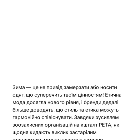
Зима — це не привід замерзати або носити 
одяг, що суперечить твоїм цінностям! Етична 
мода досягла нового рівня, і бренди дедалі 
більше доводять, що стиль та етика можуть 
гармонійно співіснувати. Завдяки зусиллям 
зоозахисних організацій на кшталт PETA, які 
щодня кидають виклик застарілим 
стандартам, модна індустрія активно 