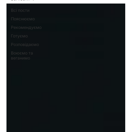
Всі пости
Пояснюємо
Рекомендуємо
Готуємо
Розповідаємо
Воюємо та
веганимо