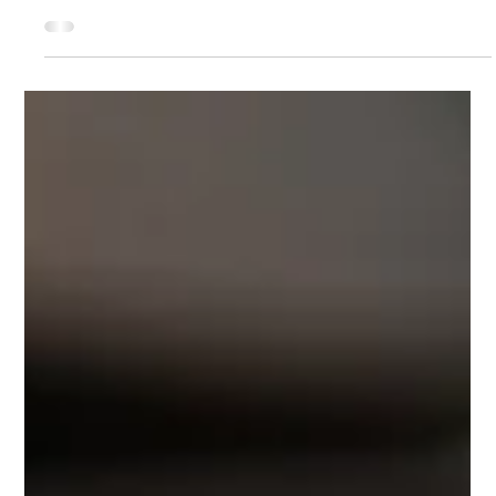
ВЕГАНСТВО У СВІТІ 2025: ДЕ
ВЕГАНІВ БІЛЬШЕ ТА ЧОМУ
Якщо уявити світ як величезний стіл, то в Індії на тарілках
переважають овочі й бобові, а десь у США — бургери та
стейки. І тут...