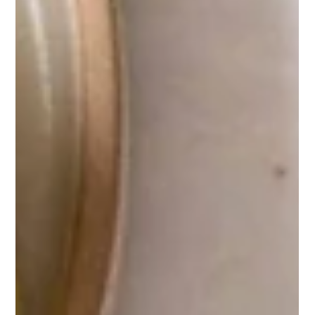
28 серп. 2025 р.
Читати 8 хв
Розповідаємо
ВПЛИВ ВІЙНИ НА ТВАРИН
Фото: twitter.com/yamphoto Війна — це завжди трагедія.
Вона забирає життя, руйнує домівки, спалює майбутнє.
Але рахунок жертв не...