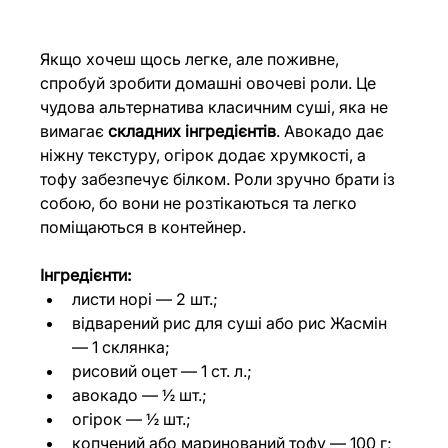
Якщо хочеш щось легке, але поживне, 
спробуй зробити домашні овочеві роли. Це 
чудова альтернатива класичним суші, яка не 
вимагає 
складних інгредієнтів
. Авокадо дає 
ніжну текстуру, огірок додає хрумкості, а 
тофу забезпечує білком. Роли зручно брати із 
собою, бо вони не розтікаються та легко 
поміщаються в контейнер.
Інгредієнти:
листи норі — 2 шт.;
відварений рис для суші або рис Жасмін 
— 1 склянка;
рисовий оцет — 1 ст. л.;
авокадо — ½ шт.;
огірок — ½ шт.;
копчений або маринований тофу — 100 г;