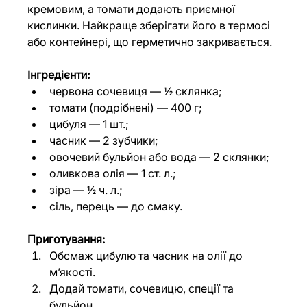
кремовим, а томати додають приємної 
кислинки. Найкраще зберігати його в термосі 
або контейнері, що герметично закривається.
Інгредієнти:
червона сочевиця — ½ склянка;
томати (подрібнені) — 400 г;
цибуля — 1 шт.;
часник — 2 зубчики;
овочевий бульйон або вода — 2 склянки;
оливкова олія — 1 ст. л.;
зіра — ½ ч. л.;
сіль, перець — до смаку.
Приготування:
Обсмаж цибулю та часник на олії до 
м’якості.
Додай томати, сочевицю, спеції та 
бульйон.