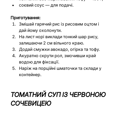
соєвий соус — для подачі.
Приготування:
Змішай гарячий рис із рисовим оцтом і 
дай йому охолонути.
На лист норі виклади тонкий шар рису, 
залишаючи 2 см вільного краю.
Додай смужки авокадо, огірка та тофу.
Акуратно скрути рол, змочивши край 
водою для фіксації.
Наріж на порційні шматочки та склади у 
контейнер.
ТОМАТНИЙ СУП ІЗ ЧЕРВОНОЮ 
СОЧЕВИЦЕЮ