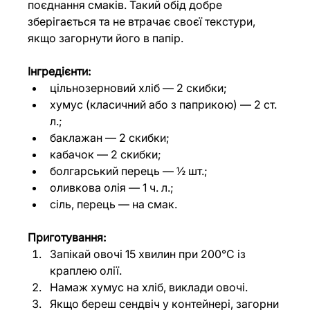
поєднання смаків. Такий обід добре 
зберігається та не втрачає своєї текстури, 
якщо загорнути його в папір.
Інгредієнти:
цільнозерновий хліб — 2 скибки;
хумус (класичний або з паприкою) — 2 ст. 
л.;
баклажан — 2 скибки;
кабачок — 2 скибки;
болгарський перець — ½ шт.;
оливкова олія — 1 ч. л.;
сіль, перець — на смак.
Приготування:
Запікай овочі 15 хвилин при 200°C із 
краплею олії.
Намаж хумус на хліб, виклади овочі.
Якщо береш сендвіч у контейнері, загорни 