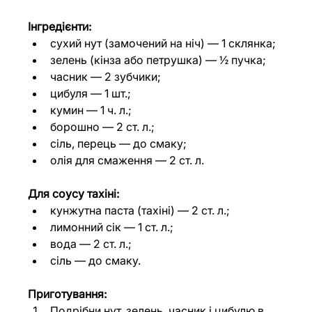
Інгредієнти:
сухий нут (замочений на ніч) — 1 склянка;
зелень (кінза або петрушка) — ½ пучка;
часник — 2 зубчики;
цибуля — 1 шт.;
кумин — 1 ч. л.;
борошно — 2 ст. л.;
сіль, перець — до смаку;
олія для смаження — 2 ст. л.
Для соусу тахіні:
кунжутна паста (тахіні) — 2 ст. л.;
лимонний сік — 1 ст. л.;
вода — 2 ст. л.;
сіль — до смаку.
Приготування:
Подрібни нут, зелень, часник і цибулю в 