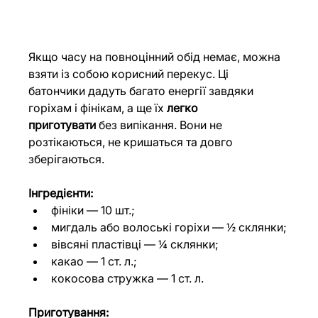
Якщо часу на повноцінний обід немає, можна 
взяти із собою корисний перекус. Ці 
батончики дадуть багато енергії завдяки 
горіхам і фінікам, а ще їх 
легко 
приготувати
 без випікання. Вони не 
розтікаються, не кришаться та довго 
зберігаються.
Інгредієнти:
фініки — 10 шт.;
мигдаль або волоські горіхи — ½ склянки;
вівсяні пластівці — ¼ склянки;
какао — 1 ст. л.;
кокосова стружка — 1 ст. л.
Приготування: