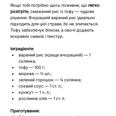
Якщо тобі потрібно щось поживне, що 
легко 
розігріти
, смажений рис із тофу — чудове 
рішення. Вчорашній варений рис ідеально 
підходить для цієї страви, бо не злипається. 
Тофу забезпечує білком, а овочі додають 
яскравих смаків і текстур.
Інгредієнти:
варений рис (краще вчорашній) — 1 
склянка;
тофу — 100 г;
морква — ½ шт.;
зелений горошок — ¼ склянка;
соєвий соус — 1 ст. л.;
кунжут — 1 ч. л.;
рослинна олія — 1 ст. л.
Приготування: