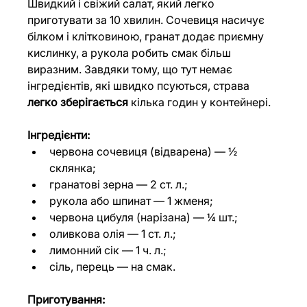
Швидкий і свіжий салат, який легко 
приготувати за 10 хвилин. Сочевиця насичує 
білком і клітковиною, гранат додає приємну 
кислинку, а рукола робить смак більш 
виразним. Завдяки тому, що тут немає 
інгредієнтів, які швидко псуються, страва 
легко зберігається
 кілька годин у контейнері.
Інгредієнти:
червона сочевиця (відварена) — ½ 
склянка;
гранатові зерна — 2 ст. л.;
рукола або шпинат — 1 жменя;
червона цибуля (нарізана) — ¼ шт.;
оливкова олія — 1 ст. л.;
лимонний сік — 1 ч. л.;
сіль, перець — на смак.
Приготування: