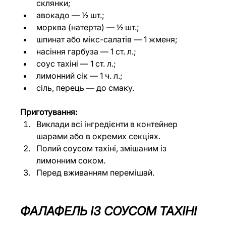
склянки;
авокадо — ½ шт.;
морква (натерта) — ½ шт.;
шпинат або мікс-салатів — 1 жменя;
насіння гарбуза — 1 ст. л.;
соус тахіні — 1 ст. л.;
лимонний сік — 1 ч. л.;
сіль, перець — до смаку.
Приготування:
Виклади всі інгредієнти в контейнер 
шарами або в окремих секціях.
Полий соусом тахіні, змішаним із 
лимонним соком.
Перед вживанням перемішай.
ФАЛАФЕЛЬ ІЗ СОУСОМ ТАХІНІ