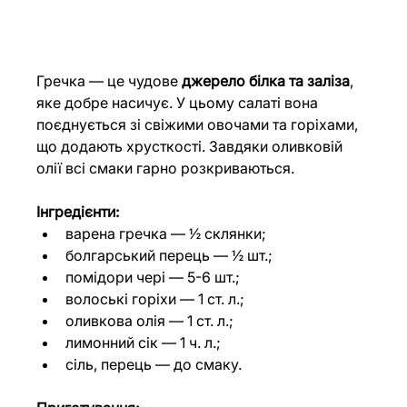
Гречка — це чудове 
джерело білка та заліза
, 
яке добре насичує. У цьому салаті вона 
поєднується зі свіжими овочами та горіхами, 
що додають хрусткості. Завдяки оливковій 
олії всі смаки гарно розкриваються.
Інгредієнти:
варена гречка — ½ склянки;
болгарський перець — ½ шт.;
помідори чері — 5-6 шт.;
волоські горіхи — 1 ст. л.;
оливкова олія — 1 ст. л.;
лимонний сік — 1 ч. л.;
сіль, перець — до смаку.