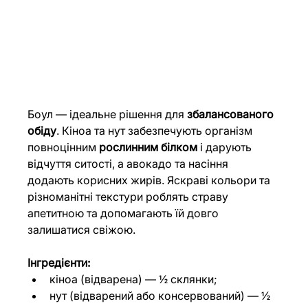
Боул — ідеальне рішення для 
збалансованого 
обіду
. Кіноа та нут забезпечують організм 
повноцінним 
рослинним білком
 і дарують 
відчуття ситості, а авокадо та насіння 
додають корисних жирів. Яскраві кольори та 
різноманітні текстури роблять страву 
апетитною та допомагають їй довго 
залишатися свіжою. 
Інгредієнти:
кіноа (відварена) — ½ склянки;
нут (відварений або консервований) — ½ 