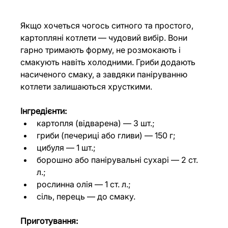
Якщо хочеться чогось ситного та простого, 
картопляні котлети — чудовий вибір. Вони 
гарно тримають форму, не розмокають і 
смакують навіть холодними. Гриби додають 
насиченого смаку, а завдяки паніруванню 
котлети залишаються хрусткими.
Інгредієнти:
картопля (відварена) — 3 шт.;
гриби (печериці або гливи) — 150 г;
цибуля — 1 шт.;
борошно або панірувальні сухарі — 2 ст. 
л.;
рослинна олія — 1 ст. л.;
сіль, перець — до смаку.
Приготування: