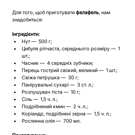
Для того, щоб приготувати 
фалафель
, нам 
знадобиться: 
Інгредієнти:
Нут 
— 
 500 г;
Цибуля ріпчаста, середнього розміру 
— 
 1 
шт.;
Часник 
— 
 4 середніх зубчики;
Перець гострий свіжий, великий 
— 
 1 шт.;
Свіжа петрушка 
— 
 30 г;
Панірувальні сухарі 
— 
 3 ст. л.;
Розпушувач тіста 
— 
 10 г;
Сіль 
— 
 1,5 ч. л.;
Подрібнений кмин 
— 
 2 ч. л.;
Коріандр, подрібнені зерна 
— 
 1,5 ч. л.;
Рослинна олія 
— 
 700 мл.