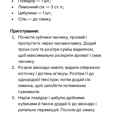
Помідор 
—
 1 шт.;
Лимонний сік 
—
 3 ст. л.;
Цибулина 
—
 1 шт.;
Сіль 
—
 до смаку.
Приготування: 
Почисти зубчики часнику, промий і 
пропусти їх через часникочавку. Додай 
трохи солі та розітри суміш виделкою, 
щоб максимально розкрити аромат і смак 
часнику.
Розріж авокадо навпіл, видали обережно 
кісточку і дістань м'якуш. Розітри її до 
однорідної текстури, потім додай сік 
лимона, щоб запобігти потемнінню 
гуакамоле.
Наріж помідор і цибулю дрібними 
кубиками й також додай їх до авокадо і 
ретельно перемішуй. Посоли до смаку. 