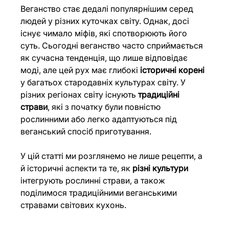
Веганство стає дедалі популярнішим серед 
людей у різних куточках світу. Однак, досі 
існує чимало міфів, які спотворюють його 
суть. Сьогодні веганство часто сприймається 
як сучасна тенденція, що лише відповідає 
моді, але цей рух має глибокі 
історичні корені 
у багатьох
стародавніх культурах світу. У 
різних регіонах світу існують 
традиційні 
страви
, які з початку були повністю 
рослинними або легко адаптуються під 
веганський спосіб приготування. 
У цій статті ми розглянемо не лише рецепти, а 
й історичні аспекти та те, як 
різні культури
інтегрують рослинні страви, а також 
поділимося традиційними веганськими 
стравами світових кухонь.