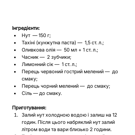
Інгредієнти:
Нут  
— 
150 г;
Тахіні (кунжутна паста) 
— 
 1,5 ст. л.;
Оливкова олія 
— 
 50 мл + 1 ст. л.;
Часник 
— 
 2 зубчики;
Лимонний сік 
— 
 1 ст. л.;
Перець червоний гострий мелений 
— 
 до 
смаку;
Перець чорний мелений 
— 
 до смаку;
Сіль 
— до смаку
.
Приготування:
Залий нут холодною водою і залиш на 12 
годин. Після цього набряклий нут залий 
літром води та вари близько 2 години.