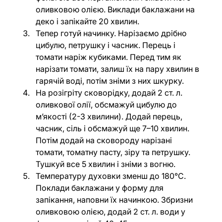
оливковою олією. Виклади баклажани на 
деко і запікайте 20 хвилин.
Тепер готуй начинку. Нарізаємо дрібно 
цибулю, петрушку і часник. Перець і 
томати наріж кубиками. Перед тим як 
нарізати томати, залиш їх на пару хвилин в 
гарячій воді, потім зніми з них шкурку. 
На розігріту сковорідку, додай 2 ст. л. 
оливкової олії, обсмажуй цибулю до 
м’якості (2-3 хвилини). Додай перець, 
часник, сіль і обсмажуй ще 7–10 хвилин. 
Потім додай на сковороду нарізані 
томати, томатну пасту, зіру та петрушку. 
Тушкуй все 5 хвилин і зніми з вогню.
Температуру духовки зменш до 180°С. 
Поклади баклажани у форму для 
запікання, наповни їх начинкою. Збризни 
оливковою олією, додай 2 ст. л. води у 