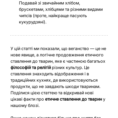
Подавай зі звичайним хлібом, 
брускетами, хлібцями та різними видами 
чипсів (проте, найкраще пасують 
кукурудзяні). 
У цій статті ми показали, що веганство — це не 
нове явище, а логічне продовження етичного 
ставлення до тварин, яке є частиною багатьох 
філософій та релігій 
різних культур. Це 
ставлення знаходить відображення і в 
традиційних кухнях, де використовуються 
продукти, що не завдають шкоди тваринам. 
Поділися цією статтею та відкривай нові 
цікаві факти про 
етичне ставлення до тварин
 у 
нашому блозі. 