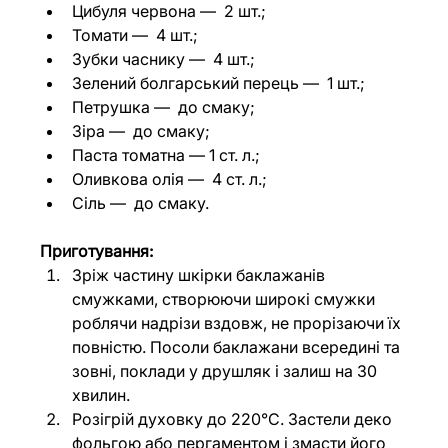
Цибуля червона 
— 
 2 шт.;
Томати 
— 
 4 шт.;
Зубки часнику 
— 
 4 шт.;
Зелений болгарський перець 
— 
 1 шт.;
Петрушка 
—  
до смаку;
Зіра 
— 
 до смаку;
Паста томатна 
— 
1 ст. л.;
Оливкова олія 
— 
 4 ст. л.;
Сіль 
— 
 до смаку.
Приготування:
Зріж частину шкірки баклажанів 
смужками, створюючи широкі смужки 
роблячи надрізи вздовж, не прорізаючи їх 
повністю. Посоли баклажани всередині та 
зовні, поклади у друшляк і залиш на 30 
хвилин.
Розігрій духовку до 220°С. Застели деко 
фольгою або пергаментом і змасти його 