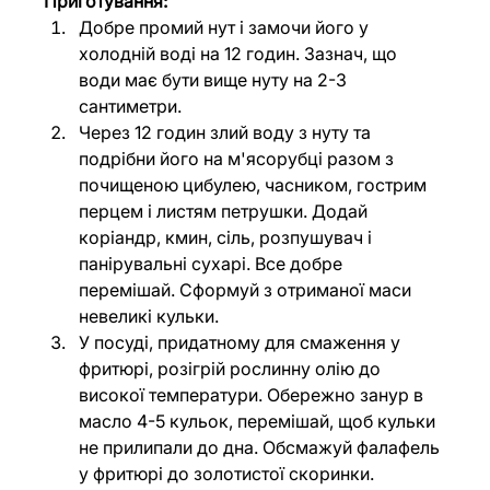
Приготування:
Добре промий нут і замочи його у 
холодній воді на 12 годин. Зазнач, що 
води має бути вище нуту на 2-3 
сантиметри.
Через 12 годин злий воду з нуту та 
подрібни його на м'ясорубці разом з 
почищеною цибулею, часником, гострим 
перцем і листям петрушки. Додай 
коріандр, кмин, сіль, розпушувач і 
панірувальні сухарі. Все добре 
перемішай. Сформуй з отриманої маси 
невеликі кульки.
У посуді, придатному для смаження у 
фритюрі, розігрій рослинну олію до 
високої температури. Обережно занур в 
масло 4-5 кульок, перемішай, щоб кульки 
не прилипали до дна. Обсмажуй фалафель 
у фритюрі до золотистої скоринки.