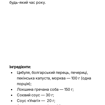
будь-який час року.
Інгредієнти:
Цибуля, болгарський перець, печериці, 
пекінська капуста, морква 
— 
100 г (одна 
порція);
Локшина гречана соба — 150 г;
Соєвий соус — 30 г;
Соус «Унагі» —  20 г;