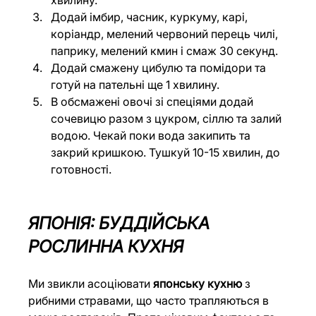
Додай імбир, часник, куркуму, карі, 
коріандр, мелений червоний перець чилі, 
паприку, мелений кмин і смаж 30 секунд.
Додай смажену цибулю та помідори та 
готуй на пательні ще 1 хвилину.
В обсмажені овочі зі спеціями додай 
сочевицю разом з цукром, сіллю та залий 
водою. Чекай поки вода закипить та 
закрий кришкою. Тушкуй 10-15 хвилин, до 
готовності.
ЯПОНІЯ: БУДДІЙСЬКА 
РОСЛИННА КУХНЯ
Ми звикли асоціювати 
японську кухню 
з 
рибними стравами, що часто трапляються в 