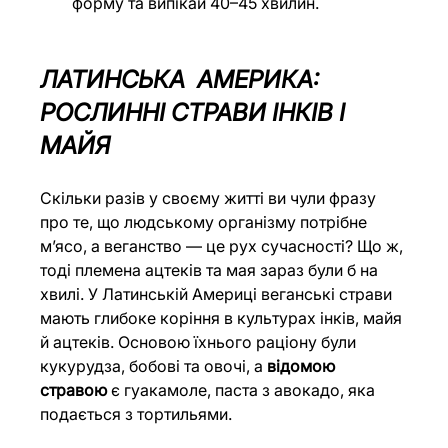
форму та випікай 40–45 хвилин.
ЛАТИНСЬКА  АМЕРИКА: 
РОСЛИННІ СТРАВИ ІНКІВ І 
МАЙЯ
Скільки разів у своєму житті ви чули фразу 
про те, що людському організму потрібне 
мʼясо, а веганство — це рух сучасності? Що ж, 
тоді племена ацтеків та мая зараз були б на 
хвилі. У Латинській Америці веганські страви 
мають глибоке коріння в культурах інків, майя 
й ацтеків. Основою їхнього раціону були 
кукурудза, бобові та овочі, а 
відомою 
стравою 
є гуакамоле, паста з авокадо, яка 
подається з тортильями.