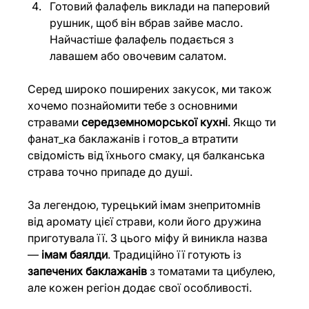
Готовий фалафель виклади на паперовий 
рушник, щоб він вбрав зайве масло. 
Найчастіше фалафель подається з 
лавашем або овочевим салатом.
Серед широко поширених закусок, ми також 
хочемо познайомити тебе з основними 
стравами 
середземноморської кухні
. Якщо ти 
фанат_ка баклажанів і готов_а втратити 
свідомість від їхнього смаку, ця балканська 
страва точно припаде до душі. 
За легендою, турецький імам знепритомнів 
від аромату цієї страви, коли його дружина 
приготувала її. З цього міфу й виникла назва 
— 
імам баялди
. Традиційно її готують із 
запечених баклажанів
 з томатами та цибулею, 
але кожен регіон додає свої особливості. 