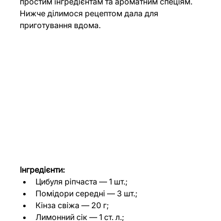
простим інгредієнтам та ароматним спеціям. 
Нижче ділимося рецептом дала для 
приготування вдома.
Інгредієнти:
Цибуля ріпчаста 
—
 1 шт.;
Помідори середні 
—
 3 шт.;
Кінза свіжа 
—
 20 г;
Лимонний сік 
— 
1 ст. л.;