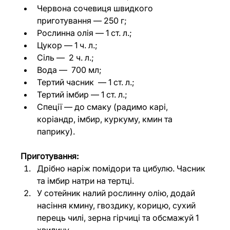
Червона сочевиця швидкого 
приготування 
—
 250 г;
Рослинна олія 
—
 1 ст. л.;
Цукор 
— 
1 ч. л.;
Сіль 
— 
 2 ч. л.;
Вода 
— 
 700 мл;
Тертий часник  
— 
1 ст. л.;
Тертий імбир 
— 
1 ст. л.;
Спеції — до смаку (радимо карі, 
коріандр, імбир, куркуму, кмин та 
паприку).
Приготування:
Дрібно наріж помідори та цибулю. Часник 
та імбир натри на тертці. 
У сотейник налий рослинну олію, додай 
насіння кмину, гвоздику, корицю, сухий 
перець чилі, зерна гірчиці та обсмажуй 1 
хвилину.