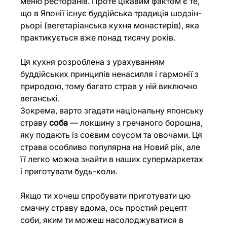
меню ресторанів. Проте цікавим фактом є те, 
що в Японії існує буддійська традиція шодзін-
рьорі (вегетаріанська кухня монастирів), яка 
практикується вже понад тисячу років. 
Ця кухня розроблена з урахуванням 
буддійських принципів ненасилля і гармонії з 
природою, тому багато страв у ній виключно 
веганські. 
Зокрема, варто згадати національну японську 
страву 
соба 
— локшину з гречаного борошна, 
яку подають із соєвим соусом та овочами. Ця 
страва особливо популярна на Новий рік, але 
її легко можна знайти в наших супермаркетах 
і приготувати будь-коли.
Якщо ти хочеш спробувати приготувати цю 
смачну страву вдома, ось простий рецепт 
соби, яким ти можеш насолоджуватися в 