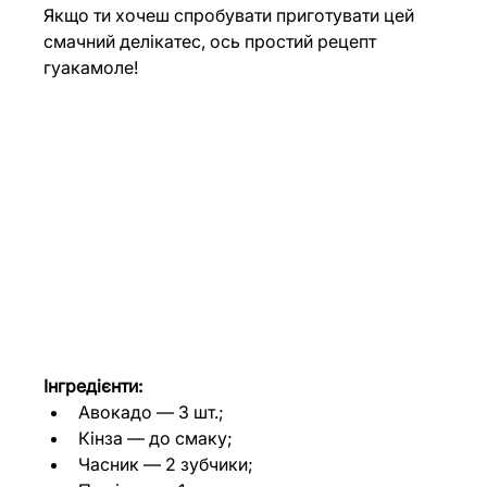
Якщо ти хочеш спробувати приготувати цей 
смачний делікатес, ось простий рецепт 
гуакамоле!
Інгредієнти:
Авокадо 
—
 3 шт.;
Кінза 
— до смаку;
Часник 
—
 2 зубчики;