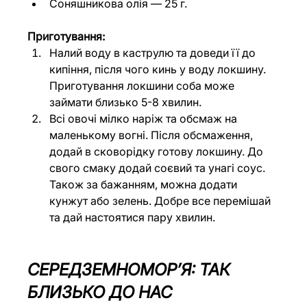
Соняшникова олія — 25 г.
Приготування:
Налий воду в каструлю та доведи її до 
кипіння, після чого кинь у воду локшину. 
Приготування локшини соба може 
займати близько 5-8 хвилин.
Всі овочі мілко наріж та обсмаж на 
маленькому вогні. Після обсмаження, 
додай в сковорідку готову локшину. До 
свого смаку додай соєвий та унагі соус. 
Також за бажанням, можна додати 
кунжут або зелень. Добре все перемішай 
та дай настоятися пару хвилин.
СЕРЕДЗЕМНОМОРʼЯ: ТАК 
БЛИЗЬКО ДО НАС