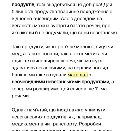
продуктів
, тобі знадобиться ця добірка! Для 
більшості продуктів тваринне походження є 
відносно очевидним. Але з досвідом на 
веганстві можна зустріти багато речей, про 
які ніколи б не подумали, що вони невеганські.
Такі продукти, як коров’яче молоко, яйця чи 
мед, а також товари, такі як косметика чи 
одяг це найпоширеніші речі, які можуть 
здаватись веганськими, на перший погляд. 
Раніше ми вже готували 
матеріал
 з 
неочевидними невеганськими продуктами
, а 
тепер ми розширимо цей список ще 11-ма 
речами.
Однак пам’ятай, що іноді важко уникнути 
невеганських продуктів, як, наприклад, 
медикаментів чи транспорту. Розробки 
веганських альтернатив тривають, і з часом 