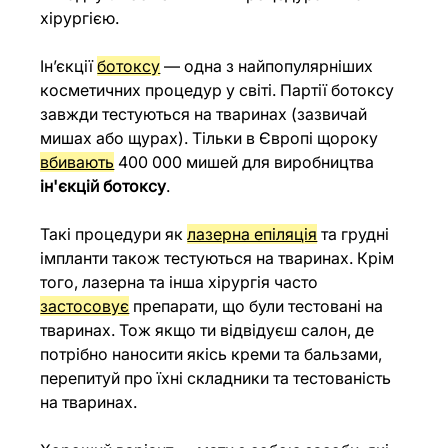
хірургією.
Ін’єкції 
ботоксу
 — одна з найпопулярніших 
косметичних процедур у світі. Партії ботоксу 
завжди тестуються на тваринах (зазвичай 
мишах або щурах). Тільки в Європі щороку 
вбивають
 400 000 мишей для виробництва 
ін'єкцій ботоксу
. 
Такі процедури як 
лазерна епіляція
 та грудні 
імпланти також тестуються на тваринах. Крім 
того, лазерна та інша хірургія часто 
застосовує
 препарати, що були тестовані на 
тваринах. Тож якщо ти відвідуєш салон, де 
потрібно наносити якісь креми та бальзами, 
перепитуй про їхні складники та тестованість 
на тваринах.