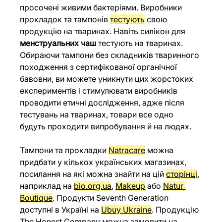
просочені живими бактеріями. Виробники 
прокладок та тампонів 
тестують
 свою 
продукцію на тваринах. Навіть силікон для 
менструальних чаш
 тестують на тваринах. 
Обираючи тампони без складників тваринного 
походження з сертифікованої органічної 
бавовни, ви можете уникнути цих жорстоких 
експериментів і стимулювати виробників 
проводити етичні дослідження, адже після 
тестувань на тваринах, товари все одно 
будуть проходити випробування й на людях.
Тампони та прокладки 
Natracare
 можна 
придбати у кількох українських магазинах, 
посилання на які можна знайти на цій 
сторінці
, 
наприклад на 
bio.org.ua
, 
Makeup
 або 
Natur 
Boutique
. Продукти Seventh Generation 
доступні в Україні на 
Ubuy Ukraine
. Продукцію 
The Honest Company можна замовити на 