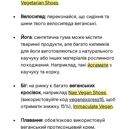
Vegetarian Shoes
.
Велосипед
: переконайся, що сидіння та 
шини твого велосипеда веганські.
Йога
: синтетична гума може містити 
тваринні продукти, але багато килимків 
для йоги виготовляються з натурального 
каучуку або інших матеріалів рослинного 
походження. Наприклад, такі 
йогамати
 з 
каучуку та корку.
Біг
: на ринку є багато 
веганських 
кросівок
, наприклад 
Nae Vegan Shoes
(використовуйте код 
veganexpress15
, щоб 
отримати знижку 15%), 
Immaculate Vegan
.
Плавання
: обов’язково використовуй 
веганський протисонцевий крем, 