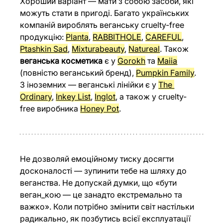
Хороший варіант — мати з собою засоби, які 
можуть стати в пригоді. Багато українських 
компаній вироблять веганську cruelty-free 
продукцію: 
Planta
, 
RABBITHOLE
, 
CAREFUL
, 
Ptashkin Sad
, 
Mixturabeauty
, 
Natureal
. Також 
веганська косметика
 є у 
Gorokh
 та 
Maiia
(повністю веганський бренд), 
Pumpkin Family
. 
З іноземних — веганські лінійки є у 
The 
Ordinary
, 
Inkey List
, 
Inglot
, а також у cruelty-
free виробника 
Honey Pot
. 
Не дозволяй емоційному тиску досягти 
досконалості — зупинити тебе на шляху до 
веганства. Не допускай думки, що «бути 
веган_кою — це занадто екстремально та 
важко». Коли потрібно змінити світ настільки 
радикально, як позбутись всієї експлуатації 