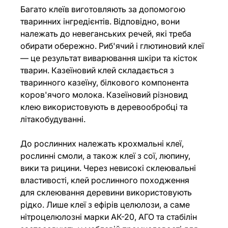
Багато клеїв виготовляють за допомогою 
тваринних інгредієнтів. Відповідно, вони 
належать до невеганських речей, які треба 
обирати обережно. Риб'ячий і глютиновий клеї 
— це результат виварювання шкіри та кісток 
тварин. Казеїновий клей складається з 
тваринного казеїну, білкового компонента 
коров'ячого молока. Казеїновий різновид 
клею використовують в деревообробці та 
літакобудуванні. 
До рослинних належать крохмальні клеї, 
рослинні смоли, а також клеї з сої, люпину, 
вики та рицини. Через невисокі склеювальні 
властивості, клей рослинного походження 
для склеювання деревини використовують 
рідко. Лише клеї з ефірів целюлози, а саме 
нітроцелюлозні марки АК-20, АГО та стабілін 