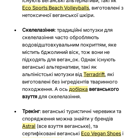
існують веганські альтернативи, такі як 
Eco Sports Beach Volleyballs
, виготовлені з 
нетоксичної веганської шкіри.
Скелелазіння
: традиційні мотузки для 
скелелазіння часто обробляють 
водовідштовхувальним покриттям, яке 
містить бджолиний віск, тож вони не 
підходять для веган_ок. Однак існують 
веганські альтернативи, такі як 
альпіністські мотузки від 
Terradrift
, які 
виготовлені без інгредієнтів тваринного 
походження. А ось 
добірка
веганського 
взуття
 для скелелазіння.
Трекінг
: веганські туристичні черевики та 
спорядження можна знайти у брендів 
Astral
 (все взуття веганське), та 
сертифіковані веганські 
Eco Vegan Shoes
 і 