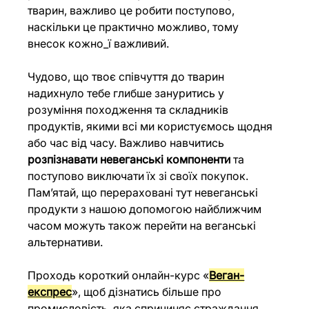
тварин, важливо це робити поступово, 
наскільки це практично можливо, тому 
внесок кожно_ї важливий.  
Чудово, що твоє співчуття до тварин 
надихнуло тебе глибше зануритись у 
розуміння походження та складників 
продуктів, якими всі ми користуємось щодня 
або час від часу. Важливо навчитись 
розпізнавати невеганські компоненти
 та 
поступово виключати їх зі своїх покупок. 
Пам’ятай, що перераховані тут невеганські 
продукти з нашою допомогою найближчим 
часом можуть також перейти на веганські 
альтернативи. 
Проходь короткий онлайн-курс «
Веган-
експрес
», щоб дізнатись більше про 
промисловість, яка спричиняє страждання 