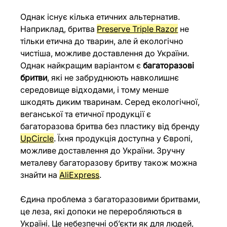
Однак існує кілька етичних альтернатив. 
Наприклад, бритва 
Preserve Triple Razor
 не 
тільки етична до тварин, але й екологічно 
чистіша, можливе доставлення до України. 
Однак найкращим варіантом є 
багаторазові 
бритви
, які не забруднюють навколишнє 
середовище відходами, і тому менше 
шкодять диким тваринам. Серед екологічної, 
веганської та етичної продукції є 
багаторазова бритва без пластику від бренду 
UpCircle
. Їхня продукція доступна у Європі, 
можливе доставлення до України. Зручну 
металеву багаторазову бритву також можна 
знайти на 
AliExpress
. 
Єдина проблема з багаторазовими бритвами, 
це леза, які допоки не переробляються в 
Україні. Це небезпечні об’єкти як для людей, 