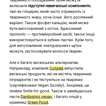
тваринного походження. Вони можуть 
включати 
підступні невеганські компоненти
, 
такі як гліцерин, який часто отримують із 
тваринного жиру, хоча існує  його рослинний 
варіант. Також фосфат кальцію, який може 
бути виготовлений з кісток. Бджолиний 
прополіс — протимікробний засіб, також іноді 
використовується в зубних пастах. Крім того, 
для виготовлення «натуральних» щіток 
можуть застосовувати волосся тварин.
Але є багато веганських альтернатив. 
Наприклад, компанія 
Colgate
 випустила 
веганські продукти, які не містять тваринних 
інгредієнтів і не тестуються на тваринах 
(сертифіковані Vegan Society). Зокрема, це 
лінійки Smile for good. Також є швейцарська 
паста 
Dentissimo vegan
, і багато опцій у 
крамниці 
Green Food
.