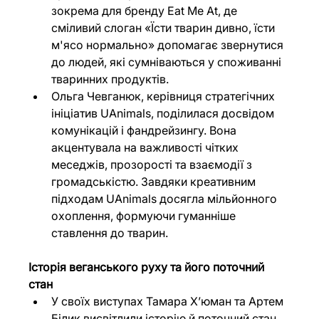
зокрема для бренду Eat Me At, де 
сміливий слоган «Їсти тварин дивно, їсти 
м'ясо нормально» допомагає звернутися 
до людей, які сумніваються у споживанні 
тваринних продуктів. 
Ольга Чевганюк, керівниця стратегічних 
ініціатив UAnimals, поділилася досвідом 
комунікацій і фандрейзингу. Вона 
акцентувала на важливості чітких 
меседжів, прозорості та взаємодії з 
громадськістю. Завдяки креативним 
підходам UAnimals досягла мільйонного 
охоплення, формуючи гуманніше 
ставлення до тварин.
Історія веганського руху та його поточний 
стан
У своїх виступах Тамара Х’юман та Артем 
Білик висвітлили історію й поточний стан 