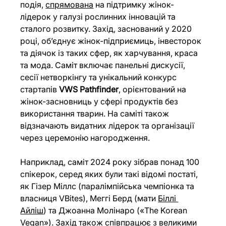
подія, 
спрямована
 на підтримку жінок-
лідерок у галузі рослинних інновацій та 
сталого розвитку. Захід, заснований у 2020 
році, об’єднує жінок-підприємиць, інвесторок 
та діячок із таких сфер, як харчування, краса 
та мода. Саміт включає панельні дискусії, 
сесії нетворкінгу та унікальний конкурс 
стартапів 
VWS Pathfinder
, орієнтований на 
жінок-засновниць у сфері продуктів без 
використання тварин. На саміті також 
відзначають видатних лідерок та організації 
через церемонію нагородження.
Наприклад, саміт 2024 року зібрав понад 100 
спікерок, серед яких були такі відомі постаті, 
як Гізер Міллс (паралімпійська чемпіонка та 
власниця VBites), Меггі Берд (мати 
Біллі 
Айліш
) та Джоанна Молінаро («The Korean 
Vegan»). Захід також співпрацює з великими 