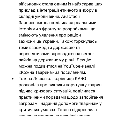
військових стала одним із найяскравіших 
прикладів інтеграції етичного вибору в 
складні умови війни. Анастасії 
Зареченськова поділилася реальними 
історіями з фронту та розробками, що 
змінюють уявлення про раціон 
захисни_ць України. Також торкнулась 
теми взаємодії з державою та 
перспективами впровадження веган-
пайків на державному рівні. Лекцію 
можна подивитися на YouTube-каналі 
«Кожна Тварина» за 
посиланням
.
Тетяна Ляшенко, керівниця KARG 
розповіла про виклики порятунку тварин 
під час кризових ситуацій, поділилася 
практичними порадами щодо запобігання 
загрозам і надання допомоги тваринам у 
критичних умовах. Тетяна підкреслила 
значення створення спеціалізованих 