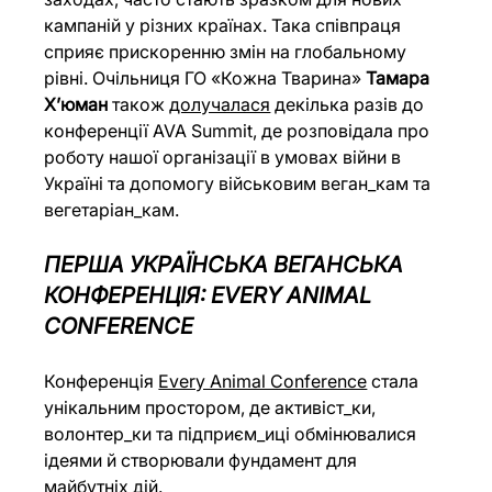
кампаній у різних країнах. Така співпраця 
сприяє прискоренню змін на глобальному 
рівні. Очільниця ГО «Кожна Тварина» 
Тамара 
Х’юман 
також 
долучалася
 декілька разів до 
конференції AVA Summit, де розповідала про 
роботу нашої організації в умовах війни в 
Україні та допомогу військовим веган_кам та 
вегетаріан_кам.
ПЕРША УКРАЇНСЬКА ВЕГАНСЬКА 
КОНФЕРЕНЦІЯ: EVERY ANIMAL 
CONFERENCE
Конференція 
Every Animal Conference
 стала 
унікальним простором, де активіст_ки, 
волонтер_ки та підприєм_иці обмінювалися 
ідеями й створювали фундамент для 
майбутніх дій.