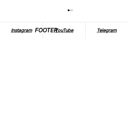
FOOTER
Instagram
YouTube
Telegram
СПЕСИШИЗМ: ЯКІ ЗАГРОЗИ НЕСЕ ТА
ЯК З НИМ БОРОТИСЯ