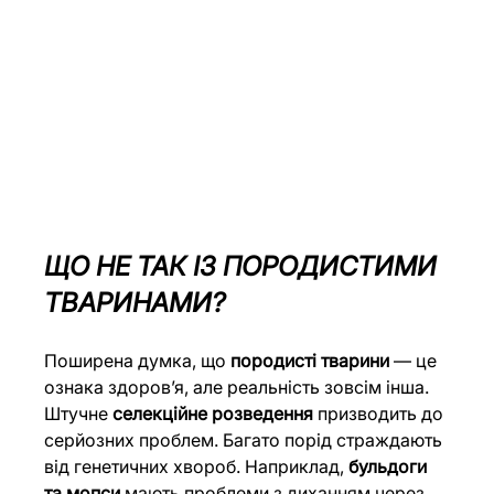
ЩО НЕ ТАК ІЗ ПОРОДИСТИМИ 
ТВАРИНАМИ?
Поширена думка, що 
породисті тварини
 — це 
ознака здоров’я, але реальність зовсім інша. 
Штучне 
селекційне розведення
 призводить до 
серйозних проблем. Багато порід страждають 
від генетичних хвороб. Наприклад, 
бульдоги 
та мопси
 мають проблеми з диханням через 