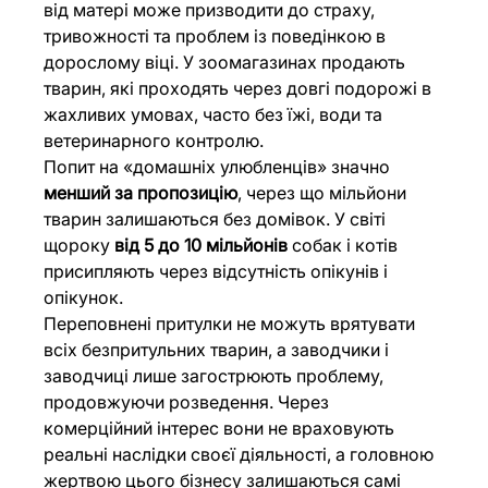
від матері може призводити до страху, 
тривожності та проблем із поведінкою в 
дорослому віці. У зоомагазинах продають 
тварин, які проходять через довгі подорожі в 
жахливих умовах, часто без їжі, води та 
ветеринарного контролю.
Попит на «домашніх улюбленців» значно 
менший за пропозицію
, через що мільйони 
тварин залишаються без домівок. У світі 
щороку 
від 5 до 10 мільйонів
 собак і котів 
присипляють через відсутність опікунів і 
опікунок.
Переповнені притулки не можуть врятувати 
всіх безпритульних тварин, а заводчики і 
заводчиці лише загострюють проблему, 
продовжуючи розведення. Через 
комерційний інтерес вони не враховують 
реальні наслідки своєї діяльності, а головною 
жертвою цього бізнесу залишаються самі 