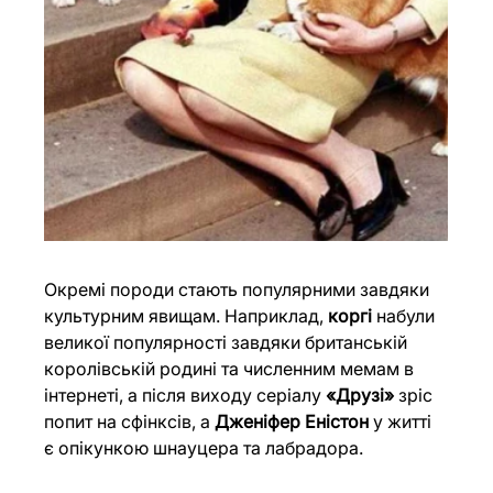
Окремі породи стають популярними завдяки 
культурним явищам. Наприклад, 
коргі
 набули 
великої популярності завдяки британській 
королівській родині та численним мемам в 
інтернеті, а після виходу серіалу 
«Друзі»
 зріс 
попит на сфінксів, а 
Дженіфер Еністон
 у житті 
є опікункою шнауцера та лабрадора.