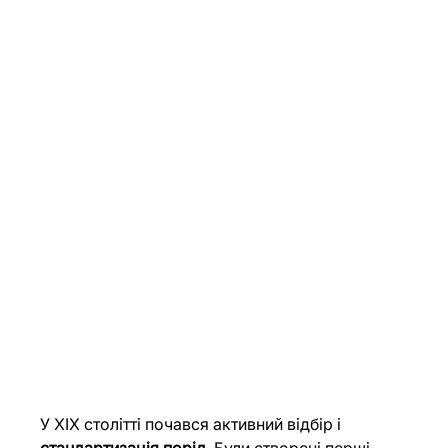
У XIX столітті почався активний відбір і 
стандартизація порід
. Були створені перші 