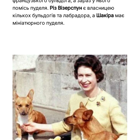
французького бульдога, а зараз у нього 
помісь пуделя. 
Різ Візерспун
 є власницею 
кількох бульдогів та лабрадора, а 
Шакіра
 має 
мініатюрного пуделя.