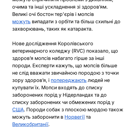
очима та інші ускладнення зі здоров’ям. 
Великі очі бостон тер'єрів і мопсів 
можуть
 випадати з орбіти та більш схильні до 
захворювань, таких як катаракта.
Нове дослідження Королівського 
ветеринарного коледжу (RVC) показало, що 
здоров’я мопсів набагато гірше за інші 
породи. Експерти кажуть, що мопсів більше 
не слід вважати звичайною породою з точки 
зору здоров’я, і 
попереджають
 людей не 
купувати їх. Мопси входять до списку 
заборонених порід у Нідерландах та до 
списку заборонених чи обмежених порід у 
США
. Породи собак з плоскою мордою також 
можуть заборонити в 
Норвегії
 та 
Великобританії
.