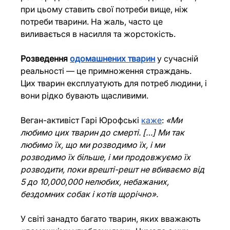
при цьому ставить свої потреби вище, ніж 
потреби тварини. На жаль, часто це 
виливається в насилля та жорстокість.
Розведення 
одомашнених тварин
 у сучасній 
реальності — це примноження страждань. 
Цих тварин експлуатують для потреб людини, і 
вони рідко бувають щасливими.
Веган-активіст Гарі Юрофські 
каже
: 
«Ми 
любимо цих тварин до смерті. […] Ми так 
любимо їх, що ми розводимо їх, і ми 
розводимо їх більше, і ми продовжуємо їх 
розводити, поки врешті-решт не вбиваємо від 
5 до 10,000,000 нелюбих, небажаних, 
бездомних собак і котів щорічно».
У світі занадто багато тварин, яких вважають 