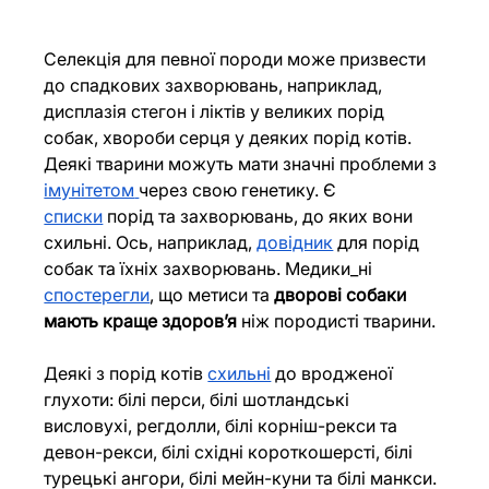
Селекція для певної породи може призвести 
до спадкових захворювань, наприклад, 
дисплазія стегон і ліктів у великих порід 
собак, хвороби серця у деяких порід котів. 
Деякі тварини можуть мати значні проблеми з 
імунітетом
через свою генетику. Є 
списки
 порід та захворювань, до яких вони 
схильні. Ось, наприклад, 
довідник
 для порід 
собак та їхніх захворювань. Медики_ні 
спостерегли
, що метиси та 
дворові собаки 
мають краще здоровʼя
 ніж породисті тварини.
Деякі з порід котів 
схильні
 до вродженої 
глухоти: білі перси, білі шотландські 
висловухі, регдолли, білі корніш-рекси та 
девон-рекси, білі східні короткошерсті, білі 
турецькі ангори, білі мейн-куни та білі манкси.