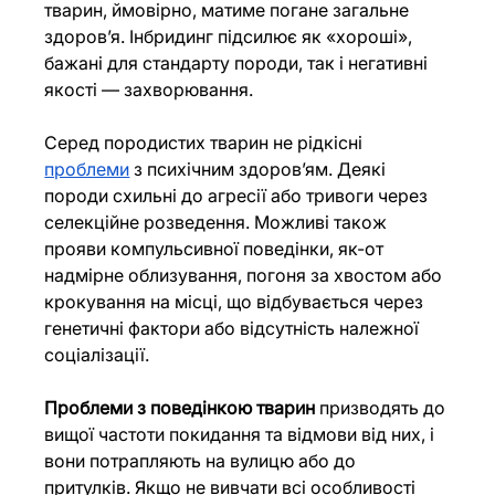
тварин, ймовірно, матиме погане загальне 
здоров’я. Інбридинг підсилює як «хороші», 
бажані для стандарту породи, так і негативні 
якості — захворювання.
Серед породистих тварин не рідкісні 
проблеми
 з психічним здоровʼям. Деякі 
породи схильні до агресії або тривоги через 
селекційне розведення. Можливі також 
прояви компульсивної поведінки, як-от 
надмірне облизування, погоня за хвостом або 
крокування на місці, що відбувається через 
генетичні фактори або відсутність належної 
соціалізації.
Проблеми з поведінкою тварин
 призводять до 
вищої частоти покидання та відмови від них, і 
вони потрапляють на вулицю або до 
притулків. Якщо не вивчати всі особливості 