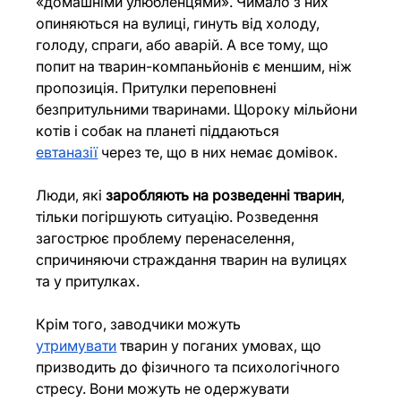
«домашніми улюбленцями». Чимало з них 
опиняються на вулиці, гинуть від холоду, 
голоду, спраги, або аварій. А все тому, що 
попит на тварин-компаньйонів є меншим, ніж 
пропозиція. Притулки переповнені 
безпритульними тваринами. Щороку мільйони 
котів і собак на планеті піддаються 
евтаназії
 через те, що в них немає домівок.
Люди, які 
заробляють на розведенні тварин
, 
тільки погіршують ситуацію. Розведення 
загострює проблему перенаселення, 
спричиняючи страждання тварин на вулицях 
та у притулках.
Крім того, заводчики можуть 
утримувати
 тварин у поганих умовах, що 
призводить до фізичного та психологічного 
стресу. Вони можуть не одержувати 