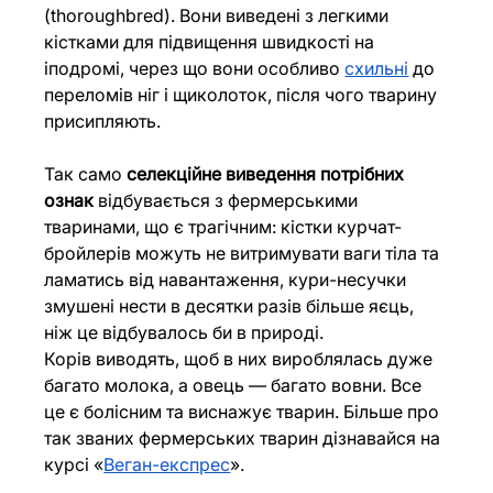
(thoroughbred). Вони виведені з легкими 
кістками для підвищення швидкості на 
іподромі, через що вони особливо 
схильні
 до 
переломів ніг і щиколоток, після чого тварину 
присипляють.
Так само 
селекційне виведення потрібних 
ознак
 відбувається з фермерськими 
тваринами, що є трагічним: кістки курчат-
бройлерів можуть не витримувати ваги тіла та 
ламатись від навантаження, кури-несучки 
змушені нести в десятки разів більше яєць, 
ніж це відбувалось би в природі.
Корів виводять, щоб в них вироблялась дуже 
багато молока, а овець — багато вовни. Все 
це є болісним та виснажує тварин. Більше про 
так званих фермерських тварин дізнавайся на 
курсі «
Веган-експрес
».