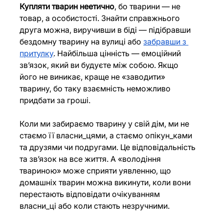
Купляти тварин неетично
, бо тварини — не 
товар, а особистості. Знайти справжнього 
друга можна, виручивши в біді — підібравши 
бездомну тварину на вулиці або 
забравши з 
притулку
. Найбільша цінність — емоційний 
звʼязок, який ви будуєте між собою. Якщо 
його не виникає, краще не «заводити» 
тварину, бо таку взаємність неможливо 
придбати за гроші.
Коли ми забираємо тварину у свій дім, ми не 
стаємо її власни_цями, а стаємо опікун_ками 
та друзями чи подругами. Це відповідальність 
та звʼязок на все життя. А «володіння 
твариною» може сприяти уявленню, що 
домашніх тварин можна викинути, коли вони 
перестають відповідати очікуванням 
власни_ці або коли стають незручними.