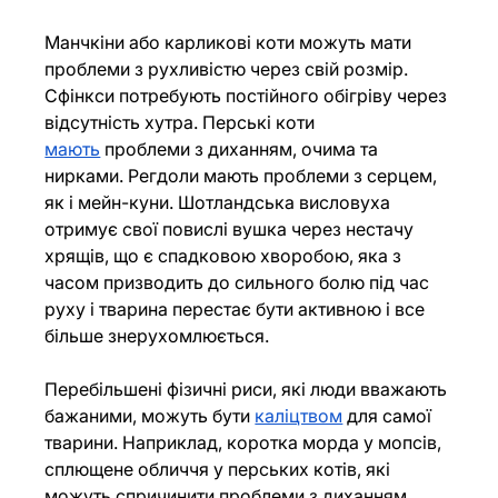
Манчкіни або карликові коти можуть мати 
проблеми з рухливістю через свій розмір. 
Сфінкси потребують постійного обігріву через 
відсутність хутра. Перські коти 
мають
 проблеми з диханням, очима та 
нирками. Регдоли мають проблеми з серцем, 
як і мейн-куни. Шотландська висловуха 
отримує свої повислі вушка через нестачу 
хрящів, що є спадковою хворобою, яка з 
часом призводить до сильного болю під час 
руху і тварина перестає бути активною і все 
більше знерухомлюється.
Перебільшені фізичні риси, які люди вважають 
бажаними, можуть бути 
каліцтвом
 для самої 
тварини. Наприклад, коротка морда у мопсів, 
сплющене обличчя у перських котів, які 
можуть спричинити проблеми з диханням, 