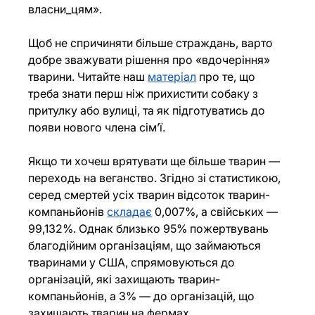
власни_цям».
Щоб не спричиняти більше страждань, варто 
добре зважувати рішення про «вдочеріння» 
тварини. Читайте наш 
матеріал
 про те, що 
треба знати перш ніж прихистити собаку з 
притулку або вулиці, та як підготуватись до 
появи нового члена сімʼї.
Якщо ти хочеш врятувати ще більше тварин — 
переходь на веганство. Згідно зі статистикою, 
серед смертей усіх тварин відсоток тварин-
компаньйонів 
складає
 0,007%, а свійських — 
99,132%. Однак близько 95% пожертвувань 
благодійним організаціям, що займаються 
тваринами у США, спрямовуються до 
організацій, які захищають тварин-
компаньйонів, а 3% — до організацій, що 
захищають тварин на фермах.