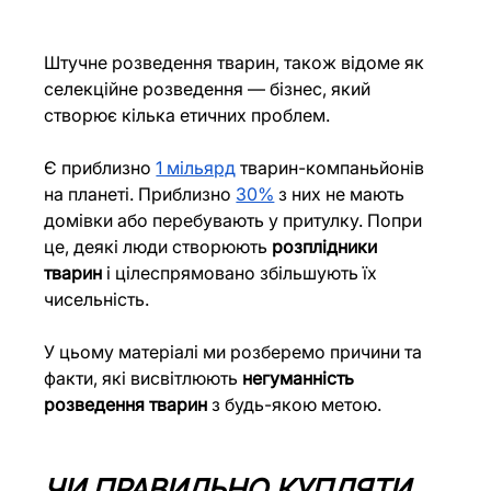
Штучне розведення тварин, також відоме як 
селекційне розведення — бізнес, який 
створює кілька етичних проблем.
Є приблизно 
1 мільярд
 тварин-компаньйонів 
на планеті. Приблизно 
30%
 з них не мають 
домівки або перебувають у притулку. Попри 
це, деякі люди створюють 
розплідники 
тварин
 і цілеспрямовано збільшують їх 
чисельність.
У цьому матеріалі ми розберемо причини та 
факти, які висвітлюють 
негуманність 
розведення тварин
 з будь-якою метою.
ЧИ ПРАВИЛЬНО КУПЛЯТИ 