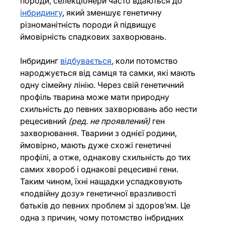
породи, селекціонери часто вдаються до 
інбридингу
, який зменшує генетичну 
різноманітність породи й підвищує 
ймовірність спадкових захворювань.
Інбридинг 
відбувається
, коли потомство 
народжується від самця та самки, які мають 
одну сімейну лінію. Через свій генетичний 
профіль тварина може мати природну 
схильність до певних захворювань або нести 
рецесивний 
(ред. не проявлений)
 ген 
захворювання. Тварини з однієї родини, 
ймовірно, мають дуже схожі генетичні 
профілі, а отже, однакову схильність до тих 
самих хвороб і однакові рецесивні гени. 
Таким чином, їхні нащадки успадковують 
«подвійну дозу» генетичної вразливості 
батьків до певних проблем зі здоров’ям. Це 
одна з причин, чому потомство інбридних 