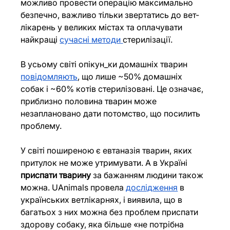
можливо провести операцію максимально 
безпечно, важливо тільки звертатись до вет-
лікарень у великих містах та оплачувати 
найкращі 
сучасні методи
стерилізації.
В усьому світі опікун_ки домашніх тварин 
повідомляють
, що лише ~50% домашніх 
собак і ~60% котів стерилізовані. Це означає, 
приблизно половина тварин може 
незаплановано дати потомство, що посилить 
проблему.
У світі поширеною є евтаназія тварин, яких 
притулок не може утримувати. А в Україні 
приспати тварину
 за бажанням людини також 
можна. UAnimals провела 
дослідження
 в 
українських ветлікарнях, і виявила, що в 
багатьох з них можна без проблем приспати 
здорову собаку, яка більше «не потрібна 