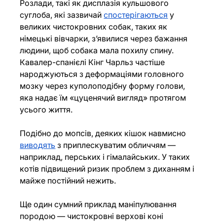
Розлади, такі як дисплазія кульшового 
суглоба, які зазвичай 
спостерігаються
 у 
великих чистокровних собак, таких як 
німецькі вівчарки, з’явилися через бажання 
людини, щоб собака мала похилу спину. 
Кавалер-спанієлі Кінг Чарльз частіше 
народжуються з деформаціями головного 
мозку через куполоподібну форму голови, 
яка надає їм «цуценячий вигляд» протягом 
усього життя.
Подібно до мопсів, деяких кішок навмисно 
виводять
 з приплескуватим обличчям — 
наприклад, перських і гімалайських. У таких 
котів підвищений ризик проблем з диханням і 
майже постійний нежить.
Ще один сумний приклад маніпулювання 
породою — чистокровні верхові коні 