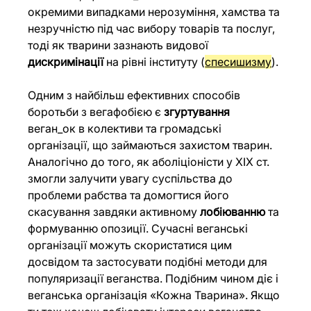
окремими випадками нерозуміння, хамства та 
незручністю під час вибору товарів та послуг, 
тоді як тварини зазнають видової 
дискримінації
 на рівні інституту (
спесишизму
). 
Одним з найбільш ефективних способів 
боротьби з вегафобією є 
згуртування
веган_ок в колективи та громадські 
організації, що займаються захистом тварин. 
Аналогічно до того, як аболіціоністи у ХІХ ст. 
змогли залучити увагу суспільства до 
проблеми рабства та домогтися його 
скасування завдяки активному 
лобіюванню
 та 
формуванню опозиції. Сучасні веганські 
організації можуть скористатися цим 
досвідом та застосувати подібні методи для 
популяризації веганства. Подібним чином діє і 
веганська організація «Кожна Тварина». Якщо 