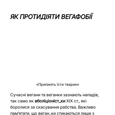
ЯК ПРОТИДІЯТИ ВЕГАФОБІЇ
«Припиніть їсти тварин»
Сучасні вегани та веганки зазнають нападів, 
так само як 
аболіціоніст_ки
 ХІХ ст., які 
боролися за скасування рабства. Важливо 
пам’ятати, що веган_ки стикаються лише з 