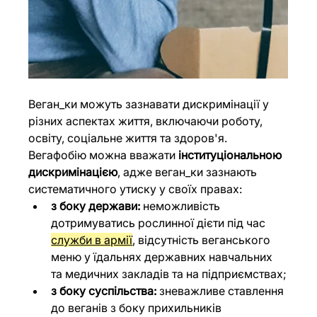
Веган_ки можуть зазнавати дискримінації у 
різних аспектах життя, включаючи роботу, 
освіту, соціальне життя та здоров'я. 
Вегафобію можна вважати 
інституціональною 
дискримінацією
, адже веган_ки зазнають 
систематичного утиску у своїх правах:
з боку держави:
 неможливість 
дотримуватись рослинної дієти під час 
служби в армії
, відсутність веганського 
меню у їдальнях державних навчальних 
та медичних закладів та на підприємствах;
з боку суспільства:
 зневажливе ставлення 
до веганів з боку прихильників 