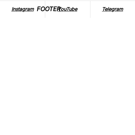
FOOTER
Instagram
YouTube
Telegram
10,000 РОКІВ ТВАРИННИЦТВА. ВПЛИВ
НА ПЛАНЕТУ ТА ЛЮДЕЙ