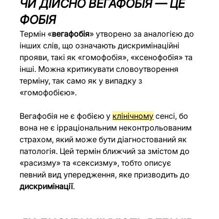
ЧИ ДІЙСНО ВЕГАФОБІЯ — ЦЕ 
ФОБІЯ
Термін «
вегафобія
» утворено за аналогією до 
інших слів, що означають дискримінаційні 
прояви, такі як «гомофобія», «ксенофобія» та 
інші. Можна критикувати словоутворення 
терміну, так само як у випадку з 
«гомофобією». 
Вегафобія не є фобією у 
клінічному
 сенсі, бо 
вона не є ірраціональним неконтрольованим 
страхом, який може бути діагностований як 
патологія. Цей термін ближчий за змістом до 
«расизму» та «сексизму», тобто описує 
певний вид упередження, яке призводить до 
дискримінації
.