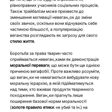
рівноправних учасників соціальних процесів. 
Також трайбалізм може призвести до 
зменшення мотивації невеган_ок до зміни 
своїх звичок, оскільки вони відчувають себе 
частиною більшості, а популяризацію 
веганства розглядають як загрозу для свого 
стилю життя
. 
Боротьба за права тварин часто 
сприймається невеган_ками як демонстрація 
моральної переваги
, що
може бути ще однією 
причиною вегафобії. Проте важливо розуміти, 
що веган_ки не намагаються вибудувати нову 
моральну ієрархію, в якій підійматимуться 
над тими, хто вживає продукти тваринного 
походження. Веган_ки прагнуть лише 
поширення базової норми моральності 
(
золоте правило етики
: не убий та ін.) на 