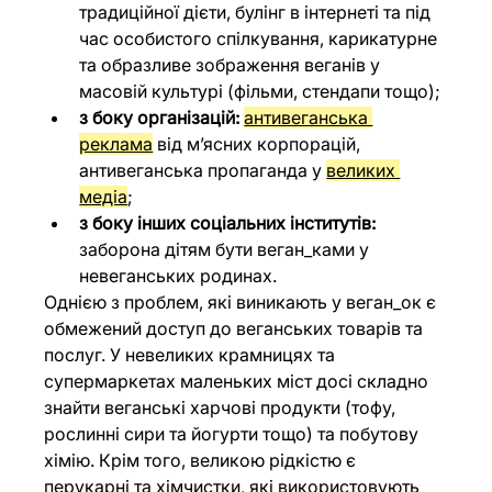
традиційної дієти, булінг в інтернеті та під 
час особистого спілкування, карикатурне 
та образливе зображення веганів у 
масовій культурі (фільми, стендапи тощо);
з боку організацій: 
антивеганська 
реклама
 від м’ясних корпорацій, 
антивеганська пропаганда у 
великих 
медіа
;
з боку інших соціальних інститутів:
заборона дітям бути веган_ками у 
невеганських родинах.
Однією з проблем, які виникають у веган_ок є 
обмежений доступ до веганських товарів та 
послуг. У невеликих крамницях та 
супермаркетах маленьких міст досі складно 
знайти веганські харчові продукти (тофу, 
рослинні сири та йогурти тощо) та побутову 
хімію. Крім того, великою рідкістю є 
перукарні та хімчистки, які використовують 