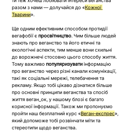
ти теж хочеш лобіювати інтереси веганства 
разом з нами — долучайся до «
Кожної 
Тварини
».
Ще одним ефективним способом протидії 
вегафобії є 
просвітництво
. Чим більше людей 
знають про веганство та його етичні та 
екологічні аспекти, тим менше вони схильні 
до ворожнечі стосовно цього способу життя. 
Тому важливо 
популяризувати
 інформацію 
про веганство через різні канали комунікації, 
такі як соціальні мережі, телебачення та 
рекламу. Якщо тобі цікаво дізнатися більше 
про основні принципи веганства та спосіб 
життя веган_ок, у нашому блозі є багато 
корисної інформації. Також ми пропонуємо 
пройти наш безплатний курс «
Веган-експрес
», 
який допоможе тобі розвінчати міти та 
стереотипи щодо веганства.