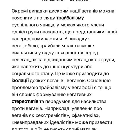
Окремі випадки дискримінації веганів можна 
пояснити з погляду 
трайбалізму
 — 
суспільного явища, у межах якого члени 
однієї групи вважають, що представники іншої 
наперед помиляються. У випадку з 
вегафобією, трайбалізм також може 
виявлятися у відчутті «нашості» серед 
невеган_ок та відкиданням веган_ок як групи, 
яка належить до іншої культури або 
соціального стану. Це може призводити до 
ізоляції
 деяких веганів і веганок. Основною 
проблемою трайбалізму у вегафобії є те, що 
він сприяє формуванню негативних 
стереотипів
 та передумов для насильства 
проти веганів. Наприклад, уявлення про 
веганів як «екстремістів», «фанатиків», 
«невиправданих ідеалістів» може призвести 
до того, що їх не будуть сприймати як 