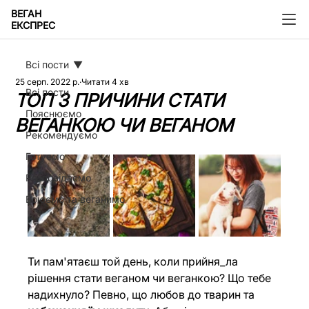
ВЕГАН
ЕКСПРЕС
Всі пости
25 серп. 2022 р.
Читати 4 хв
Всі пости
ТОП 3 ПРИЧИНИ СТАТИ
Пояснюємо
ВЕГАНКОЮ ЧИ ВЕГАНОМ
Рекомендуємо
Готуємо
Розповідаємо
Воюємо та веганимо
Ти пам'ятаєш той день, коли прийня_ла 
рішення стати веганом чи веганкою? Що тебе 
надихнуло? Певно, що любов до тварин та 