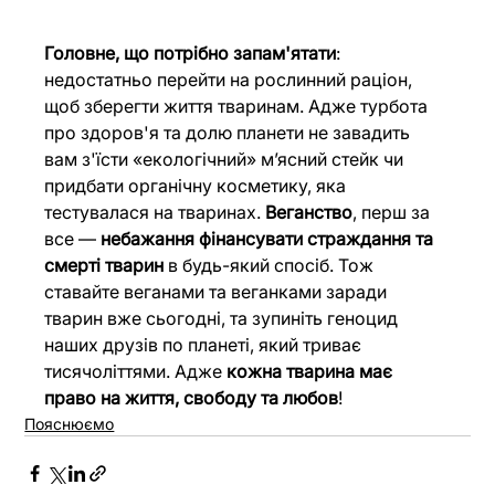
Головне, що потрібно запам'ятати
: 
недостатньо перейти на рослинний раціон, 
щоб зберегти життя тваринам. Адже турбота 
про здоров'я та долю планети не завадить 
вам з'їсти «екологічний» м’ясний стейк чи 
придбати органічну косметику, яка 
тестувалася на тваринах. 
Веганство
, перш за 
все — 
небажання фінансувати страждання та 
смерті тварин
 в будь-який спосіб. Тож 
ставайте веганами та веганками заради 
тварин вже сьогодні, та зупиніть геноцид 
наших друзів по планеті, який триває 
тисячоліттями. Адже 
кожна тварина має 
право на життя, свободу та любов
!
Пояснюємо