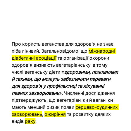
Про користь веганства для здоров'я не знає 
хіба лінивий. Загальновідомо, що 
міжнародні 
діабетичні асоціаці
ї
 та організації охорони 
здоров'я визнають вегетаріанську, в тому 
числі веганську дієти «
здоровими, поживними 
й такими, що можуть забезпечити переваги 
для здоров'я у профілактиці та лікуванні 
певних захворювань
». Численні дослідження 
підтверджують, що вегетаріан_ки й веган_ки 
мають менший ризик появи 
серцево-судинних 
захворюван
ь
, 
ожирінн
я
 та розвитку деяких 
видів 
рак
у
.