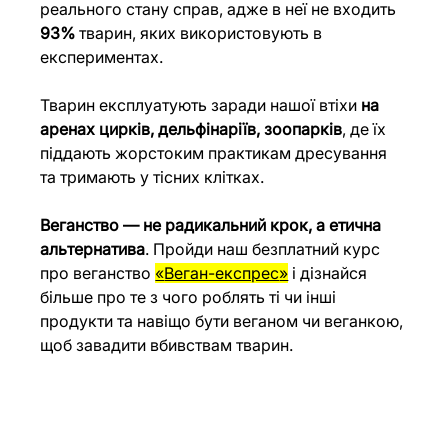
реального стану справ, адже в неї не входить 
93% 
тварин, яких використовують в 
експериментах.
Тварин експлуатують заради нашої втіхи 
на 
аренах цирків, дельфінаріїв, зоопарків
, де їх 
піддають жорстоким практикам дресування 
та тримають у тісних клітках.
Веганство — не радикальний крок, а етична 
альтернатива
. Пройди наш безплатний курс 
про веганство 
«
Веган-експрес
»
 і дізнайся 
більше про те з чого роблять ті чи інші 
продукти та навіщо бути веганом чи веганкою, 
щоб завадити вбивствам тварин.