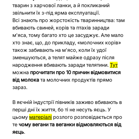
тварин з харчової ланки, а й покликаний 
звільнити їх з-під ярма експлуатації.
Всі знають про жорстокість тваринництва: там 
вбивають свиней, корів та птахів заради 
м'яса, тому багато хто це засуджує. Але мало 
хто знає, що, до прикладу, «молочних корів» 
також забивають на м'ясо, коли їх удої 
зменшуються, а телят майже одразу після 
народження вбивають заради телятини. 
Ту
т
можна 
прочитати про 10 причин відмовитися 
від молока
 та молочних продуктів прямо 
зараз.
В яєчній індустрії півників заживо вбивають в 
перші дні їх життя, бо ті не несуть яєць. У 
цьому 
матеріалі
 розлого розповідається про 
те 
чому вегани та веганки відмовляються від 
яєць
.