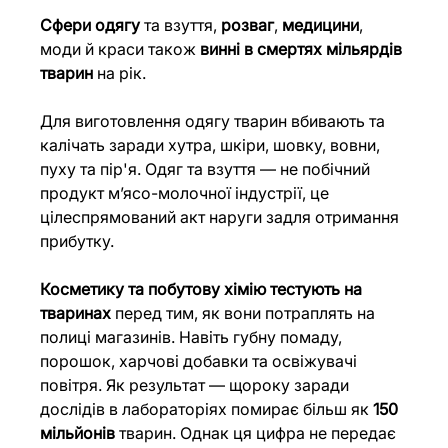
Сфери одягу
 та взуття, 
розваг
, 
медицини
, 
моди й краси також 
винні в смертях мільярдів 
тварин
 на рік.
Для виготовлення одягу тварин вбивають та 
калічать заради хутра, шкіри, шовку, вовни, 
пуху та пір'я. Одяг та взуття — не побічний 
продукт м’ясо-молочної індустрії, це 
цілеспрямований акт наруги задля отримання 
прибутку.
Косметику та побутову хімію тестують на 
тваринах 
перед тим, як вони потраплять на 
полиці магазинів. Навіть губну помаду, 
порошок, харчові добавки та освіжувачі 
повітря. Як результат — щороку заради 
дослідів в лабораторіях помирає більш як 
150 
мільйонів 
тварин. Однак ця цифра не передає 