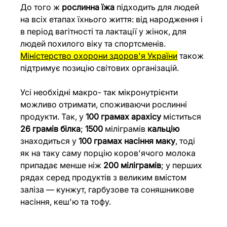
До того ж 
рослинна їжа
 підходить для людей 
на всіх етапах їхнього життя: від народження і 
в період вагітності та лактації у жінок, для 
людей похилого віку та спортсменів. 
Міністерство охорони здоров'я Україн
и
 також 
підтримує позицію світових організацій.
Усі необхідні макро- так мікронутрієнти 
можливо отримати, споживаючи рослинні 
продукти. Так, у 
100 грамах арахісу
 міститься 
26 грамів білка
; 
1500
 міліграмів 
кальцію
знаходиться у 
100 грамах насіння маку
, тоді 
як на таку саму порцію коров'ячого молока 
припадає менше ніж 
200 міліграмів
; у перших 
рядах серед продуктів з великим вмістом 
заліза — кунжут, гарбузове та соняшникове 
насіння, кеш'ю та тофу.