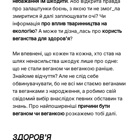
небажання їм шкодити
. Або відкрита правда 
про залаштунки боєнь, з якою ти не змог_ла 
змиритися й далі заплющувати очі? Чи 
інформація 
про вплив тваринництва на 
екологію
? А може ти дізна_лась про 
користь 
веганства для здоров'я
?
Ми впевнені, що кожен та кожна, хто став на 
шлях ненасильства шкодує лише про одне: 
що не стали веганом чи веганкою раніше. 
Знайоме відчуття? Але не слід себе 
обвинувачувати, бо не всі ми стаємо веганами 
та веганками з народження, а робимо свій 
свідомий вибір внаслідок певних обставин та 
знань. Про найпоширеніші 
причини бути 
веганом чи веганкою
 розкажемо тобі далі.
ЗДОРОВ'Я