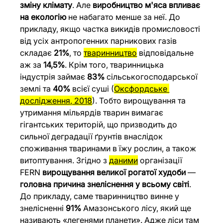
зміну клімату
. Але 
виробництво м'яса впливає 
на екологію
 не набагато менше за неї. До 
прикладу, якщо частка викидів промисловості 
від усіх антропогенних парникових газів 
складає 
21%
, то 
тваринництв
о
 відповідальне 
аж за 
14,5%
. Крім того, тваринницька 
індустрія займає 
83%
 сільськогосподарської 
землі та 
40%
 всієї суші (
Оксфордське 
дослідження, 201
8
). Тобто вирощування та 
утримання мільярдів тварин вимагає 
гігантських територій, що призводить до 
сильної деградації ґрунтів внаслідок 
споживання тваринами в їжу рослин, а також 
витоптування. Згідно з 
даним
и
 організації 
FERN 
вирощування великої рогатої худоби
 — 
головна причина знеліснення у всьому світі
. 
До прикладу, саме тваринництво винне у 
знелісненні 
91% 
Амазонського лісу, який ще 
називають «легенями планети». Адже ліси там 