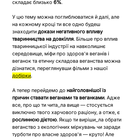
складає близько 
6%
.
У цю тему можна поглиблюватися й далі, але 
на кожному кроці ти все одно будеш 
знаходити 
докази негативного впливу 
тваринництва на довкілля
. Більше про вплив 
тваринницької індустрії на навколишнє 
середовище, міфи про здоров'я веганів і 
веганок та етичну складова веганства можна 
дізнатися, переглянувши фільми з нашої 
добірки
.
А тепер перейдемо до 
найголовнішої із 
причин ставати веганами та веганками
. Адже 
все, про що ти чита_ла вище — стосується 
виключно твого харчового раціону, а отже, є 
рослинною дієтою
. Якщо ти виріши_ла обрати 
веганство з екологічних міркувань чи заради 
турботи про власне здоров'я — круто! Але 