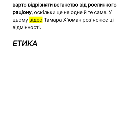
варто відрізняти веганство від рослинного 
раціону
, оскільки це не одне й те саме. У 
цьому 
віде
о
 Тамара Х’юман роз'яснює ці 
відмінності.
ЕТИКА