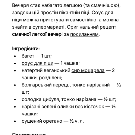
Вечеря стає набагато легшою (та смачнішою), 
завдяки цій простій пікантній піці. Соус для 
піци можна приготувати самостійно, а можна 
знайти в супермаркеті. Оригінальний рецепт 
смачної легкої вечер
і за 
посиланням
.
Інгредієнти:
багет — 1 шт;
соус для піци
 — 1 чашка;
натертий веганський 
сир моцарела
 — 2 
чашки, розділені;
болгарський перець, тонко нарізаний — ½ 
шт;
солодка цибуля, тонко нарізана — ½ шт;
нарізані зелені оливки без кісточок — ⅓ 
чашки;
сушений орегано — ½ ч. л.