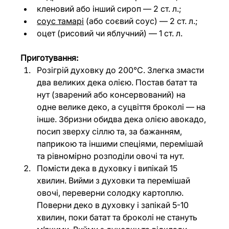
кленовий або інший сироп — 2 ст. л.;
соус тамарі
 (або соєвий соус) — 2 ст. л.;
оцет (рисовий чи яблучний) — 1 ст. л.
Приготування:
Розігрій духовку до 200°C. Злегка змасти 
два великих дека олією. Постав батат та 
нут (зварений або консервований) на 
одне велике деко, а суцвіття броколі — на 
інше. Збризни обидва дека олією авокадо, 
посип зверху сіллю та, за бажанням, 
паприкою та іншими спеціями, перемішай 
та рівномірно розподіли овочі та нут.
Помісти дека в духовку і випікай 15 
хвилин. Вийми з духовки та перемішай 
овочі, переверни солодку картоплю. 
Поверни деко в духовку і запікай 5-10 
хвилин, поки батат та броколі не стануть 