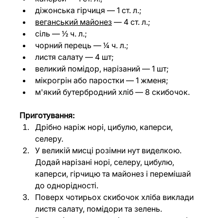
діжонська гірчиця — 1 ст. л.;
веганський майонез
 — 4 ст. л.;
сіль — ½ ч. л.;
чорний перець — ¼ ч. л.;
листя салату — 4 шт;
великий помідор, нарізаний — 1 шт;
мікрогрін або паростки — 1 жменя;
м'який бутербродний хліб — 8 скибочок.
Приготування:
Дрібно наріж норі, цибулю, каперси, 
селеру.
У великій мисці розімни нут виделкою. 
Додай нарізані норі, селеру, цибулю, 
каперси, гірчицю та майонез і перемішай 
до однорідності.
Поверх чотирьох скибочок хліба виклади 
листя салату, помідори та зелень. 