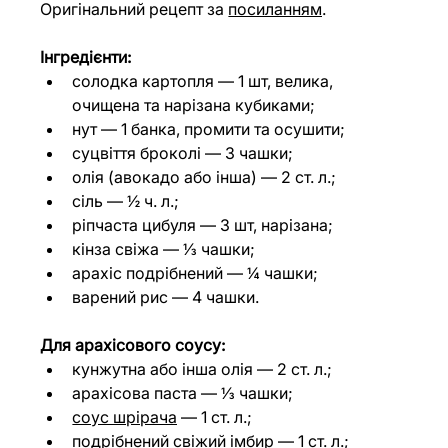
Оригінальний рецепт за 
посиланням
.
Інгредієнти:
солодка картопля — 1 шт, велика, 
очищена та нарізана кубиками;
нут — 1 банка, промити та осушити;
суцвіття броколі — 3 чашки;
олія (авокадо або інша) — 2 ст. л.;
сіль — ½ ч. л.;
ріпчаста цибуля — 3 шт, нарізана;
кінза свіжа — ⅓ чашки;
арахіс подрібнений — ¼ чашки;
варений рис — 4 чашки.
Для арахісового соусу:
кунжутна або інша олія — 2 ст. л.;
арахісова паста — ⅓ чашки;
соус шрірача
 — 1 ст. л.;
подрібнений свіжий імбир — 1 ст. л.;