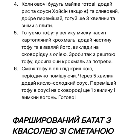
Коли овочі будуть майже готові, додай 
рис та соуси Хойсін (якщо є) та сливовий, 
добре перемішай, готуй ще 3 хвилини та 
зніми з плити.
Готуємо тофу: у велику миску насип 
картопляний крохмаль, додай частину 
тофу та виваляй його, виклади на 
сковорідку з олією. Зроби так з рештою 
тофу, досипаючи крохмаль за потреби.
Смаж тофу в олії під кришкою, 
періодично помішуючи. Через 5 хвилин 
додай кисло-солодкий соус. Перемішай 
тофу в соусі на сковороді ще 1 хвилину і 
вимкни вогонь. Готово!
ФАРШИРОВАНИЙ БАТАТ З 
КВАСОЛЕЮ ЗІ СМЕТАНОЮ 