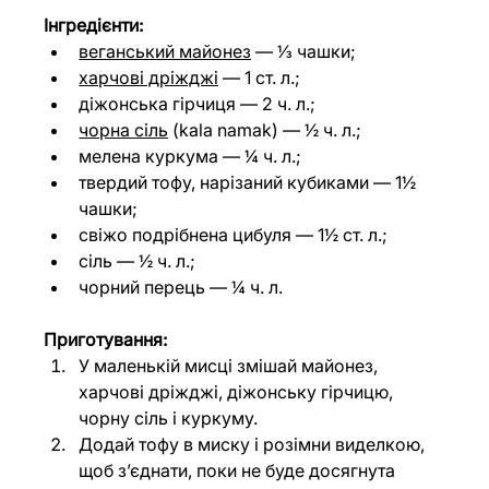
Інгредієнти:
веганський майонез
 — ⅓ чашки;
харчові дріжджі
 — 1 ст. л.;
діжонська гірчиця — 2 ч. л.;
чорна сіль
 (kala namak) — ½ ч. л.;
мелена куркума — ¼ ч. л.;
твердий тофу, нарізаний кубиками — 1½ 
чашки;
свіжо подрібнена цибуля — 1½ ст. л.;
сіль — ½ ч. л.;
чорний перець — ¼ ч. л.
Приготування:
У маленькій мисці змішай майонез, 
харчові дріжджі, діжонську гірчицю, 
чорну сіль і куркуму.
Додай тофу в миску і розімни виделкою, 
щоб з’єднати, поки не буде досягнута 