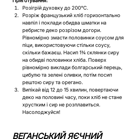
Приготування:
Розігрій духовку до 200°C.
Розріж французький хліб горизонтально 
навпіл і поклади обидва шматки на 
ребристе деко розрізом догори. 
Рівномірно змасти половинки соусом для 
піци, використовуючи стільки соусу, 
скільки бажаєш. Насип 1¾ склянки сиру 
на обидві половинки хліба. Поверх 
рівномірно виклади болгарський перець, 
цибулю та зелені оливки, потім посип 
рештою сиру та орегано.
Випікай від 12 до 15 хвилин, повертаючи 
деко на половині часу, поки хліб не стане 
хрустким і сир не розплавиться. 
Насолоджуйся!
ВЕГАНСЬКИЙ ЯЄЧНИЙ 