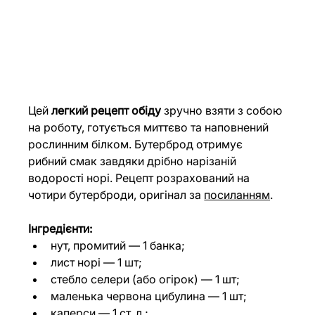
Цей 
легкий рецепт обіду
 зручно взяти з собою 
на роботу, готується миттєво та наповнений 
рослинним білком. Бутерброд отримує 
рибний смак завдяки дрібно нарізаній 
водорості норі. Рецепт розрахований на 
чотири бутерброди, оригінал за 
посиланням
.
Інгредієнти:
нут, промитий — 1 банка;
лист норі — 1 шт;
стебло селери (або огірок) — 1 шт;
маленька червона цибулина — 1 шт;
каперси — 1 ст. л.;