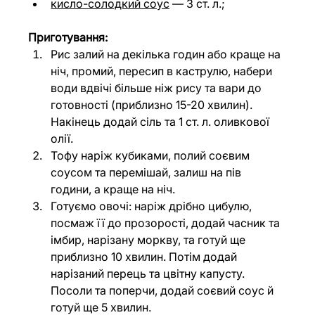
кисло-солодкий соус
 — 3 ст. л.;
Приготування:
Рис залий на декілька годин або краще на 
ніч, промий, пересип в каструлю, набери 
води вдвічі більше ніж рису та вари до 
готовності (приблизно 15-20 хвилин). 
Накінець додай сіль та 1 ст. л. оливкової 
олії.
Тофу наріж кубиками, полий соєвим 
соусом та перемішай, залиш на пів 
години, а краще на ніч.
Готуємо овочі: наріж дрібно цибулю, 
посмаж її до прозорості, додай часник та 
імбир, нарізану моркву, та готуй ще 
приблизно 10 хвилин. Потім додай 
нарізаний перець та цвітну капусту. 
Посоли та поперчи, додай соєвий соус й 
готуй ще 5 хвилин.