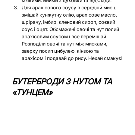
м’якими. Вийми з духовки та відклади.
Для арахісового соусу в середній мисці 
змішай кунжутну олію, арахісове масло, 
шрірачу, імбир, кленовий сироп, соєвий 
соус і оцет. Обсмажені овочі та нут полий 
арахісовим соусом і все перемішай. 
Розподіли овочі та нут між мисками, 
зверху посип цибулею, кінзою та 
арахісом і подавай до рису. Нехай смакує!
БУТЕРБРОДИ З НУТОМ ТА 
«ТУНЦЕМ»