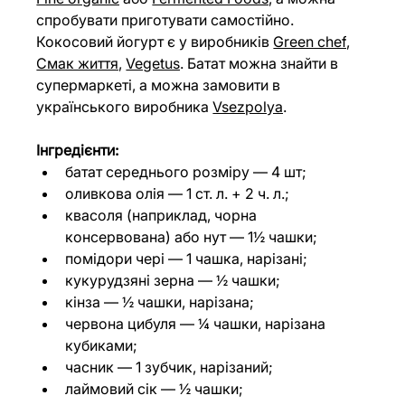
спробувати приготувати самостійно. 
Кокосовий йогурт є у виробників 
Green chef
, 
Смак життя
, 
Vegetus
. Батат можна знайти в 
супермаркеті, а можна замовити в 
українського виробника 
Vsezpolya
.
Інгредієнти:
батат середнього розміру — 4 шт;
оливкова олія — 1 ст. л. + 2 ч. л.;
квасоля (наприклад, чорна 
консервована) або нут — 1½ чашки;
помідори чері — 1 чашка, нарізані;
кукурудзяні зерна — ½ чашки;
кінза — ½ чашки, нарізана;
червона цибуля — ¼ чашки, нарізана 
кубиками;
часник — 1 зубчик, нарізаний;
лаймовий сік — ½ чашки;