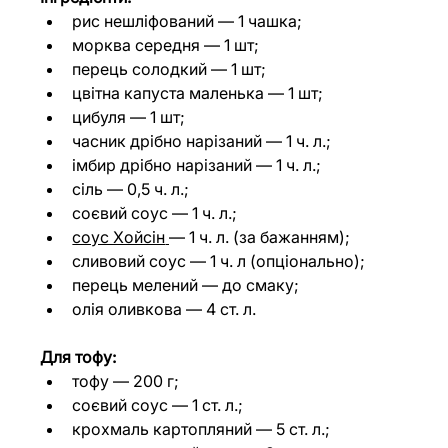
рис нешліфований — 1 чашка;
морква середня — 1 шт;
перець солодкий — 1 шт;
цвітна капуста маленька — 1 шт;
цибуля — 1 шт;
часник дрібно нарізаний — 1 ч. л.;
імбир дрібно нарізаний — 1 ч. л.;
сіль — 0,5 ч. л.;
соєвий соус — 1 ч. л.;
соус Хойсін
— 1 ч. л. (за бажанням);
сливовий соус — 1 ч. л (опціонально);
перець мелений — до смаку;
олія оливкова — 4 ст. л.
Для тофу:
тофу — 200 г;
соєвий соус — 1 ст. л.;
крохмаль картопляний — 5 ст. л.;