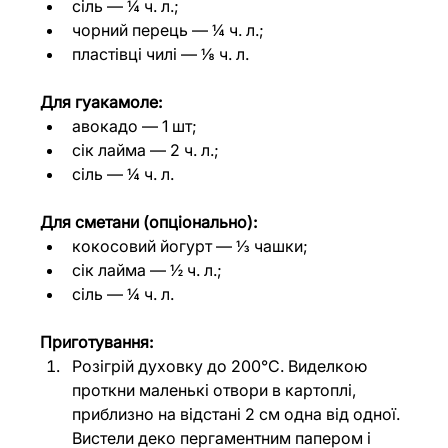
сіль — ¼ ч. л.;
чорний перець — ¼ ч. л.;
пластівці чилі — ⅛ ч. л.
Для гуакамоле:
авокадо — 1 шт;
сік лайма — 2 ч. л.;
сіль — ¼ ч. л.
Для сметани (опціонально):
кокосовий йогурт — ⅓ чашки;
сік лайма — ½ ч. л.;
сіль — ¼ ч. л.
Приготування:
Розігрій духовку до 200°C. Виделкою 
проткни маленькі отвори в картоплі, 
приблизно на відстані 2 см одна від одної. 
Вистели деко пергаментним папером і 