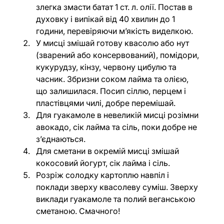
злегка змасти батат 1 ст. л. олії. Постав в 
духовку і випікай від 40 хвилин до 1 
години, перевіряючи м’якість виделкою.
У мисці змішай готову квасолю або нут 
(зварений або консервований), помідори, 
кукурудзу, кінзу, червону цибулю та 
часник. Збризни соком лайма та олією, 
що залишилася. Посип сіллю, перцем і 
пластівцями чилі, добре перемішай.
Для гуакамоле в невеликій мисці розімни 
авокадо, сік лайма та сіль, поки добре не 
з’єднаються.
Для сметани в окремій мисці змішай 
кокосовий йогурт, сік лайма і сіль.
Розріж солодку картоплю навпіл і 
поклади зверху квасолеву суміш. Зверху 
виклади гуакамоле та полий веганською 
сметаною. Смачного!