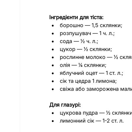
Інгредієнти для тіста:
борошно — 1,5 склянки;
розпушувач — 1 ч. л.;
сода — ½ ч. л.;
цукор — ½ склянки;
рослинне молоко — ½ скля
олія — ¼ склянки;
яблучний оцет — 1 ст. л.;
сік та цедра 1 лимона;
свіжа або заморожена мали
Для глазурі:
цукрова пудра — ½ склянки
лимонний сік — 1-2 ст. л.