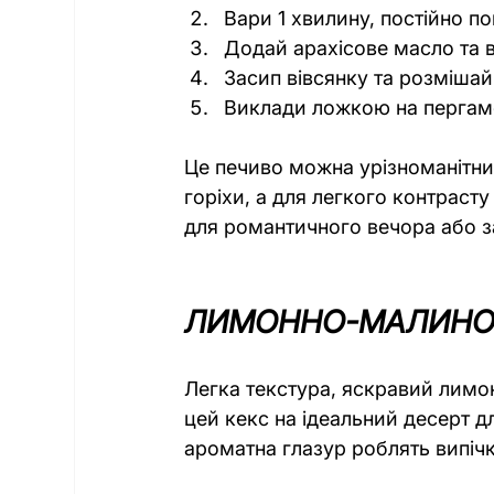
Вари 1 хвилину, постійно п
Додай арахісове масло та в
Засип вівсянку та розміша
Виклади ложкою на пергаме
Це печиво можна урізноманітни
горіхи, а для легкого контрасту
для романтичного вечора або з
ЛИМОННО-МАЛИНО
Легка текстура, яскравий лимо
цей кекс на ідеальний десерт д
ароматна глазур роблять випіч