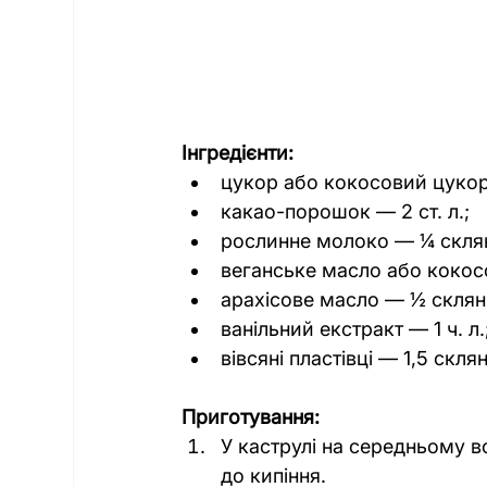
Інгредієнти:
цукор або кокосовий цукор
какао-порошок — 2 ст. л.;
рослинне молоко — ¼ скля
веганське масло або кокос
арахісове масло — ½ склян
ванільний екстракт — 1 ч. л.
вівсяні пластівці — 1,5 скля
Приготування:
У каструлі на середньому в
до кипіння.