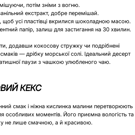
омішуючи, потім зніми з вогню.
анільний екстракт, добре перемішай.
й, щоб усі пластівці вкрилися шоколадною масою.
нтний папір, залиш для застигання на 30 хвилин.
ти, додавши кокосову стружку чи подрібнені 
 смаків — дрібку морської солі. Ідеальний десерт 
атишної паузи з чашкою улюбленого чаю.
ВИЙ КЕКС
нний смак і ніжна кислинка малини перетворюють 
ля особливих моментів. Його приємна вологість та
ку не лише смачною, а й красивою.