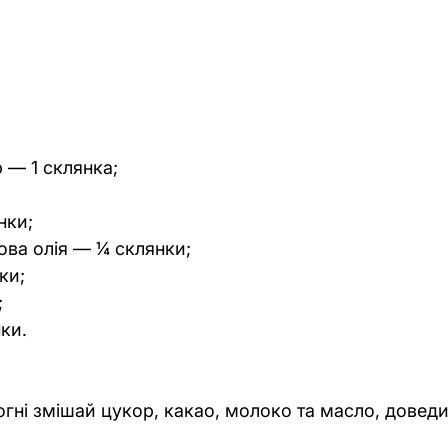
 — 1 склянка;
нки;
ова олія — ¼ склянки;
ки;
;
нки.
огні змішай цукор, какао, молоко та масло, доведи