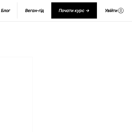
Блог
Веган-гід
Почати курс ->