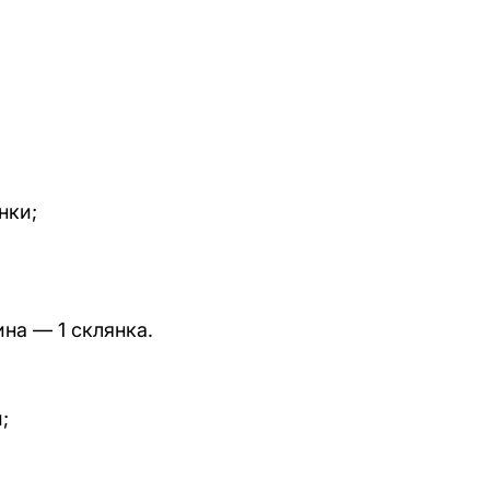
нки;
на — 1 склянка.
;