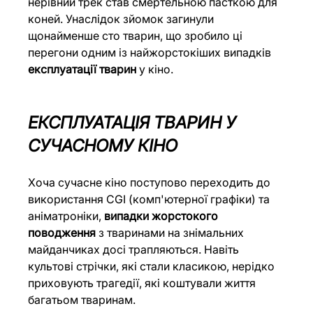
нерівний трек став смертельною пасткою для 
коней. Унаслідок зйомок загинули 
щонайменше сто тварин, що зробило ці 
перегони одним із найжорстокіших випадків 
експлуатації тварин
 у кіно.
ЕКСПЛУАТАЦІЯ ТВАРИН У 
СУЧАСНОМУ КІНО
Хоча сучасне кіно поступово переходить до 
використання CGI (комп'ютерної графіки) та 
аніматроніки, 
випадки жорстокого 
поводження
 з тваринами на знімальних 
майданчиках досі трапляються. Навіть 
культові стрічки, які стали класикою, нерідко 
приховують трагедії, які коштували життя 
багатьом тваринам.