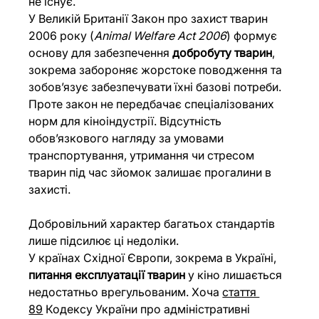
не існує.
У Великій Британії Закон про захист тварин 
2006 року (
Animal Welfare Act 2006
) формує 
основу для забезпечення 
добробуту тварин
, 
зокрема забороняє жорстоке поводження та 
зобов’язує забезпечувати їхні базові потреби. 
Проте закон не передбачає спеціалізованих 
норм для кіноіндустрії. Відсутність 
обов’язкового нагляду за умовами 
транспортування, утримання чи стресом 
тварин під час зйомок залишає прогалини в 
захисті. 
Добровільний характер багатьох стандартів 
лише підсилює ці недоліки.
У країнах Східної Європи, зокрема в Україні, 
питання експлуатації тварин
 у кіно лишається 
недостатньо врегульованим. Хоча 
стаття 
89
 Кодексу України про адміністративні 