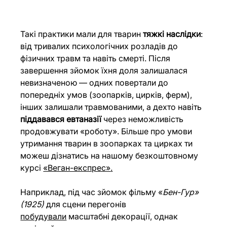
Такі практики мали для тварин 
тяжкі наслідки
: 
від тривалих психологічних розладів до 
фізичних травм та навіть смерті. Після 
завершення зйомок їхня доля залишалася 
невизначеною — одних повертали до 
попередніх умов (зоопарків, цирків, ферм), 
інших залишали травмованими, а дехто навіть 
піддавався евтаназії
 через неможливість 
продовжувати «роботу». Більше про умови 
утримання тварин в зоопарках та цирках ти 
можеш дізнатись на нашому безкоштовному 
курсі 
«Веган-експрес»
.
Наприклад, під час зйомок фільму «
Бен-Гур» 
(1925) 
для сцени перегонів 
побудували
 масштабні декорації, однак 