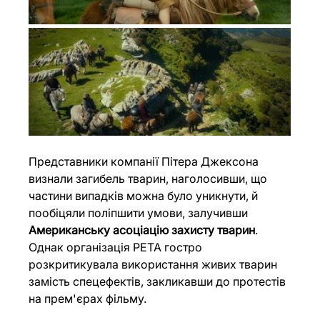
Представники компанії Пітера Джексона 
визнали загибель тварин, наголосивши, що 
частини випадків можна було уникнути, й 
пообіцяли поліпшити умови, залучивши 
Американську асоціацію захисту тварин
. 
Однак організація PETA гостро 
розкритикувала використання живих тварин 
замість спецефектів, закликавши до протестів 
на прем'єрах фільму.