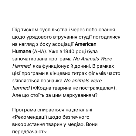
Під тиском суспільства і через побоювання 
щодо урядового втручання студії погодилися 
на нагляд з боку асоціації 
American 
Humane
 (AHA). Уже в 1940 році була 
започаткована програма 
No Animals Were 
Harmed
, яка функціонує й донині. В рамках 
цієї програми в кінцевих титрах фільмів часто 
з’являється позначка 
No animals were 
harmed
 («Жодна тварина не постраждала»).
Але що стоїть за цим маркуванням?
Програма спирається на детальні 
«Рекомендації щодо безпечного 
використання тварин у медіа». Вони 
передбачають: