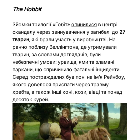
The Hobbit
Зйомки трилогії «Гобіт» 
опинилися
 в центрі 
скандалу через звинувачення у загибелі до 
27 
тварин
, які брали участь у виробництві. На 
ранчо поблизу Веллінгтона, де утримували 
тварин, за словами доглядачів, були 
небезпечні умови: урвища, ями та зламані 
паркани, що спричинило фатальні інциденти. 
Серед постраждалих був поні на ім’я Рейнбоу, 
якого довелося приспати через травму 
хребта, а також інші коні, кози, вівці та понад 
десяток курей.