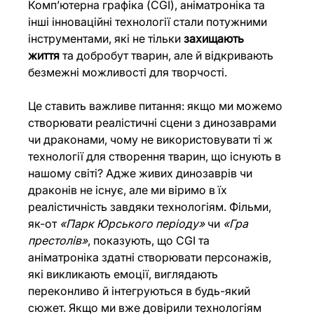
Комп’ютерна графіка (CGI), аніматроніка та 
інші інноваційні технології стали потужними 
інструментами, які не тільки 
захищають 
життя
 та добробут тварин, але й відкривають 
безмежні можливості для творчості.
Це ставить важливе питання: якщо ми можемо 
створювати реалістичні сцени з динозаврами 
чи драконами, чому не використовувати ті ж 
технології для створення тварин, що існують в 
нашому світі? Адже живих динозаврів чи 
драконів не існує, але ми віримо в їх 
реалістичність завдяки технологіям. Фільми, 
як-от 
«Парк Юрського періоду»
 чи 
«Гра 
престолів»
, показують, що CGI та 
аніматроніка здатні створювати персонажів, 
які викликають емоції, виглядають 
переконливо й інтегруються в будь-який 
сюжет. Якщо ми вже довірили технологіям 