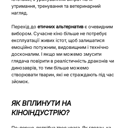
утримання, тренування та ветеринарний 
нагляд.
Перехід до 
етичних альтернатив
 є очевидним 
вибором. Сучасне кіно більше не потребує 
експлуатації живих істот, щоб залишатися 
емоційно потужним, видовищним і технічно 
досконалим. І якщо ми можемо змусити 
глядача повірити в реалістичність драконів чи 
динозаврів, то тим більше можемо 
створювати тварин, які не страждають під час 
зйомок.
ЯК ВПЛИНУТИ НА 
КІНОІНДУСТРІЮ?
По-перше, потрібна твоя увага. Як глядач_ка, 