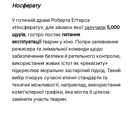
Носферату
У готичній драмі Роберта Еґґерса 
«Носферату», для зйомок якої 
залучили
5,000 
щурів
, гостро постає 
питання 
експлуатації
 тварин у кіно. Попри запевнення 
режисера та знімальної команди щодо 
забезпечення безпеки й ретельного контролю, 
використання живих істот як «реквізиту» 
підкреслює морально застарілий підхід. Такий 
вибір ігнорує сучасні етичні стандарти та 
технічні можливості, наприклад, використання 
комп’ютерної графіки, яка могла б цілком 
замінити участь тварин.