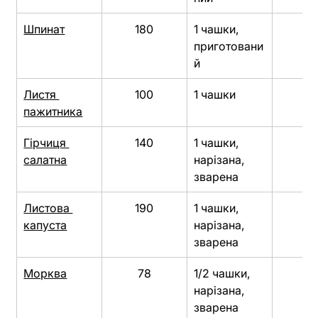
Шпинат
180
1 чашки, 
9
приготовани
й
Листя 
100
1 чашки
9
пажитника
Гірчиця 
140
1 чашки, 
8
салатна
нарізана, 
зварена
Листова 
190
1 чашки, 
7
капуста
нарізана, 
зварена
Морква
78
1/2 чашки, 
6
нарізана, 
зварена