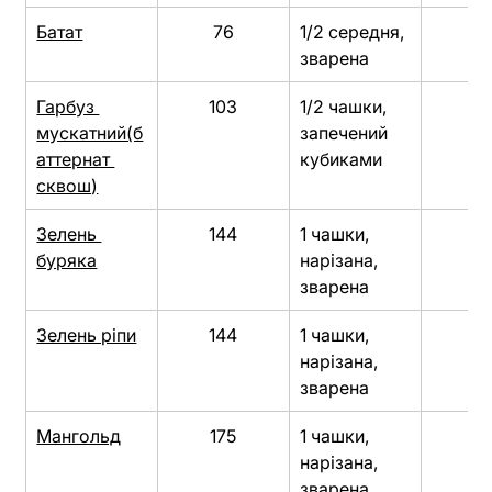
Батат
76
1/2 середня, 
5
зварена
Гарбуз 
103
1/2 чашки, 
5
мускатний(б
запечений 
аттернат 
кубиками
сквош)
Зелень 
144
1 чашки, 
5
буряка
нарізана, 
зварена
Зелень ріпи
144
1 чашки, 
5
нарізана, 
зварена
Мангольд
175
1 чашки, 
5
нарізана, 
зварена