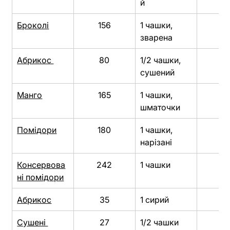
й
Броколі
156
1 чашки, 
12
зварена
Абрикос 
80
1/2 чашки, 
11
сушений
Манго
165
1 чашки, 
8
шматочки
Помідори
180
1 чашки, 
7
нарізані
Консервова
242
1 чашки
4
ні помідори
Абрикос
35
1 сирий
3
Сушені 
27
1/2 чашки
1