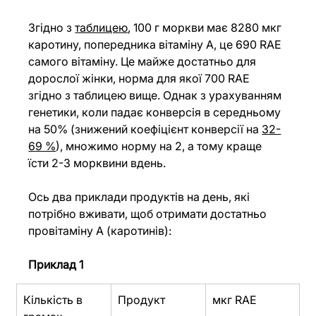
Згідно з 
таблицею
, 100 г моркви має 8280 мкг 
каротину, попередника вітаміну А, це 690 RAE 
самого вітаміну. Це майже достатньо для 
дорослої жінки, норма для якої 700 RAE 
згідно з таблицею вище. Однак з урахуванням 
генетики, коли падає конверсія в середньому 
на 50% (знижений коефіцієнт конверсії на 
32-
69 %
), множимо норму на 2, а тому краще 
їсти 2-3 морквини вдень. 
Ось два приклади продуктів на день, які 
потрібно вживати, щоб отримати достатньо 
провітаміну А (каротинів):
Приклад 1
Кількість в 
Продукт
мкг RAE