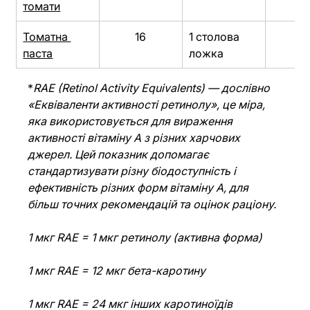
томати
Томатна 
16
1 столова 
1
паста
ложка
*
RAE (Retinol Activity Equivalents) — дослівно 
«Еквіваленти активності ретинолу», це міра, 
яка використовується для вираження 
активності вітаміну А з різних харчових 
джерел. Цей показник допомагає 
стандартизувати різну біодоступність і 
ефективність різних форм вітаміну А, для 
більш точних рекомендацій та оцінок раціону. 
1 мкг RAE = 1 мкг ретинолу (активна форма)
1 мкг RAE = 12 мкг бета-каротину
1 мкг RAE = 24 мкг інших каротиноїдів 