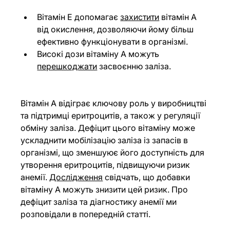
Вітамін Е допомагає 
захистити
 вітамін А 
від окислення, дозволяючи йому більш 
ефективно функціонувати в організмі.
Високі дози вітаміну А можуть 
перешкоджати
 засвоєнню заліза.
Вітамін А відіграє ключову роль у виробництві 
та підтримці еритроцитів, а також у регуляції 
обміну заліза. Дефіцит цього вітаміну може 
ускладнити мобілізацію заліза із запасів в 
організмі, що зменшуює його доступність для 
утворення еритроцитів, підвищуючи ризик 
анемії. 
Дослідження
 свідчать, що добавки 
вітаміну А можуть знизити цей ризик. Про 
дефіцит заліза та діагностику анемії ми 
розповідали в попередній 
статті
.