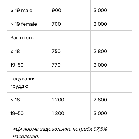
≥ 19 male
900
3 000
> 19 female
700
3 000
Вагітність
≤ 18
750
2 800
19–50
770
3 000
Годування 
груддю
≤ 18
1 200
2 800
19–50
1 300
3 000
*Ця норма 
задовольняє
 потреби 97,5% 
населення.