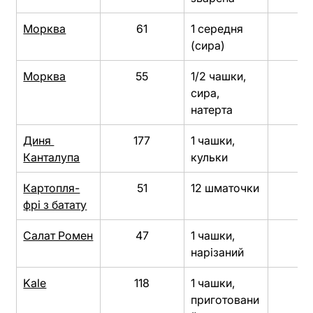
Морква
61
1 середня 
5
(сира)
Морква
55
1/2 чашки, 
4
сира, 
натерта
Диня 
177
1 чашки, 
2
Канталупа
кульки
Картопля-
51
12 шматочки
22
фрі з батату
Салат Ромен
47
1 чашки, 
2
нарізаний
Kale
118
1 чашки, 
17
приготовани