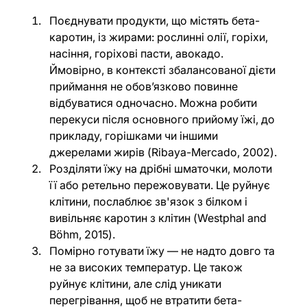
Поєднувати продукти, що містять бета-
каротин, із жирами: рослинні олії, горіхи, 
насіння, горіхові пасти, авокадо. 
Ймовірно, в контексті збалансованої дієти 
приймання не обов’язково повинне 
відбуватися одночасно. Можна робити 
перекуси після основного прийому їжі, до 
прикладу, горішками чи іншими 
джерелами жирів (Ribaya-Mercado, 2002).
Розділяти їжу на дрібні шматочки, молоти 
її або ретельно пережовувати. Це руйнує 
клітини, послаблює зв'язок з білком і 
вивільняє каротин з клітин (Westphal and 
Böhm, 2015).
Помірно готувати їжу — не надто довго та 
не за високих температур. Це також 
руйнує клітини, але слід уникати 
перегрівання, щоб не втратити бета-