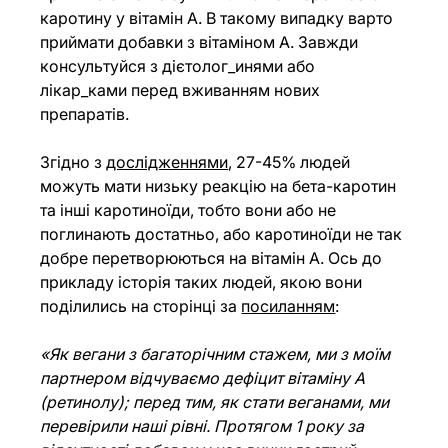
каротину у вітамін А. В такому випадку варто 
приймати добавки з вітаміном А. Завжди 
консультуйся з дієтолог_инями або 
лікар_ками перед вживанням нових 
препаратів.
Згідно з 
дослідженнями
, 27-45% людей 
можуть мати низьку реакцію на бета-каротин 
та інші каротиноїди, тобто вони або не 
поглинають достатньо, або каротиноїди не так 
добре перетворюються на вітамін А. Ось до 
прикладу історія таких людей, якою вони 
поділились на сторінці за 
посиланням
:
«Як вегани з багаторічним стажем, ми з моїм 
партнером відчуваємо дефіцит вітаміну А 
(ретинолу); перед тим, як стати веганами, ми 
перевірили наші рівні. Протягом 1 року за 