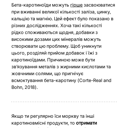
Бета-каротиноїди можуть 
гірше
 засвоюватися 
при вживанні великої кількості заліза, цинку, 
кальцію та магнію. Цей ефект було показано в 
різних дослідженнях. Хоча такі кількості 
рідко споживаються щодня, добавки з 
високими дозами цих мінералів можуть 
створювати цю проблему. Щоб уникнути 
цього, розділяй прийом добавок і їжі з 
каротиноїдами. Причиною може бути 
зв’язування металів з жирними кислотами та 
жовчними солями, що пригнічує 
всмоктування бета-каротину (Corte-Real and 
Bohn, 2018).
Якщо ти регулярно їси моркву та інші 
каротиновмісні продукти, то 
отримати 