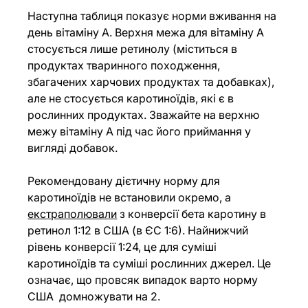
Наступна таблиця показує норми вживання на 
день вітаміну А. Верхня межа для вітаміну А 
стосується лише ретинолу (міститься в 
продуктах тваринного походження, 
збагачених харчових продуктах та добавках), 
але не стосується каротиноїдів, які є в 
рослинних продуктах. Зважайте на верхню 
межу вітаміну А під час його приймання у 
вигляді добавок.
Рекомендовану дієтичну норму для 
каротиноїдів не встановили окремо, а 
екстраполювали
 з конверсії бета каротину в 
ретинол 1:12 в США (в ЄС 1:6). Найнижчий 
рівень конверсії 1:24, це для суміші 
каротиноїдів та суміші рослинних джерел. Це 
означає, що провсяк випадок варто норму 
США  домножувати на 2. 