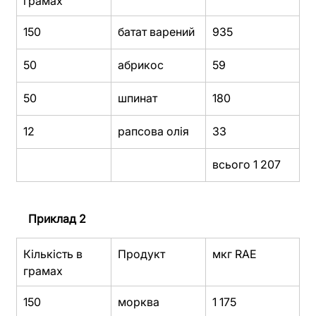
грамах
150
батат варений
935
50
абрикос
59
50
шпинат
180
12
рапсова олія
33
всього 
1 207
Приклад 2
Кількість в 
Продукт
мкг RAE
грамах
150
морква 
1 175