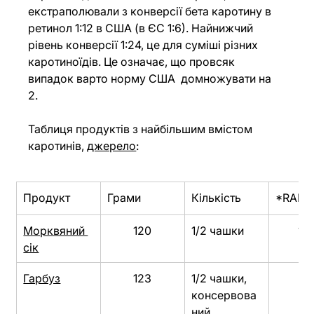
екстраполювали з конверсії бета каротину в 
ретинол 1:12 в США (в ЄС 1:6). Найнижчий 
рівень конверсії 1:24, це для суміші різних 
каротиноїдів. Це означає, що провсяк 
випадок варто норму США  домножувати на 
2. 
Таблиця продуктів з найбільшим вмістом 
каротинів, 
джерело
:
Продукт
Грами
Кількість
*RAE
Морквяний 
120
1/2 чашки
1 1
сік
Гарбуз
123
1/2 чашки, 
9
консервова
ний