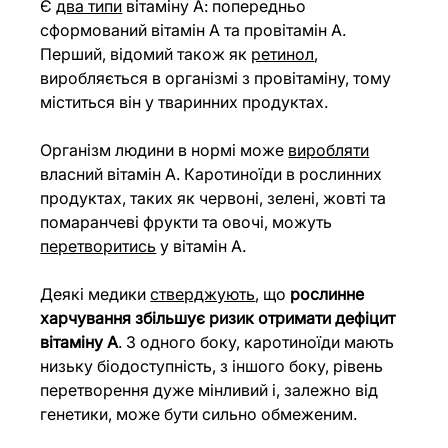
Є 
два типи
 вітаміну А: попередньо 
сформований вітамін А та провітамін А. 
Перший, відомий також як 
ретинол
, 
виробляється в організмі з провітаміну, тому 
міститься він у тваринних продуктах.
Організм людини в нормі може 
виробляти
власний вітамін А. Каротиноїди в рослинних 
продуктах, таких як червоні, зелені, жовті та 
помаранчеві фрукти та овочі, можуть 
перетворитись
 у вітамін А.
Деякі медики 
стверджують
, що 
рослинне 
харчування збільшує ризик отримати дефіцит 
вітаміну А
. З одного боку, каротиноїди мають 
низьку біодоступність, з іншого боку, рівень 
перетворення дуже мінливий і, залежно від 
генетики, може бути сильно обмеженим.