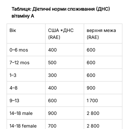
Таблиця: 
Дієтичні норми споживання (ДНС) 
вітаміну А
Вік
США *ДНС 
верхня межа 
(RAE)
(RAE)
0–6 mos
400
600
7–12 mos
500
600
1–3
300
600
4–8
400
900
9–13
600
1 700
14–18 male
900
2 800
14-18 female
700
2 800