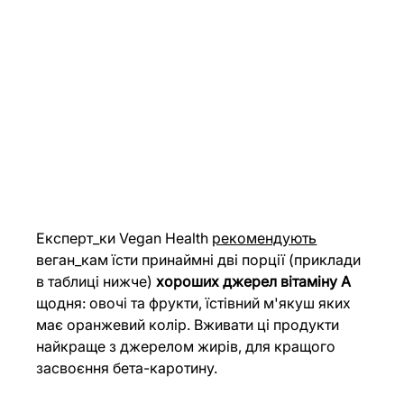
Експерт_ки Vegan Health 
рекомендують
веган_кам їсти принаймні дві порції (приклади 
в таблиці нижче) 
хороших джерел вітаміну А
щодня: овочі та фрукти, їстівний м'якуш яких 
має оранжевий колір. Вживати ці продукти 
найкраще з джерелом жирів, для кращого 
засвоєння бета-каротину.