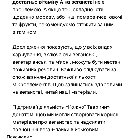
достатньо вітаміну А на веганстві
 не є 
проблемою. А якщо тобі складно їсти 
щоденно моркву, або інші помаранчеві овочі 
та фрукти, рекомендуємо стежити за цим 
вітаміном.
Дослідження
 показують, що
 у вс
іх видах 
харчування, включаючи веганські, 
вегетаріанські та м’ясні, можуть бути нестачі 
поживних речовин. Важливо слідкувати за 
споживанням достатньої кількості 
мікроелементів. Щоб залишатись здоровими 
на веганстві, читай наші 
матеріали
.
Підтримай діяльність «Кожної Тварини» 
донатом
, щоб ми могли створювати корисні 
матеріали про веганство та надсилати 
повноцінні веган-пайки військовим.
Пояснюємо