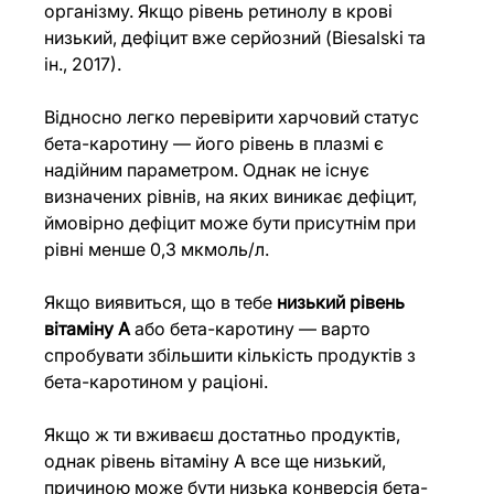
організму. Якщо рівень ретинолу в крові 
низький, дефіцит вже серйозний (Biesalski та 
ін., 2017).
Відносно легко перевірити харчовий статус 
бета-каротину — його рівень в плазмі є 
надійним параметром. Однак не існує 
визначених рівнів, на яких виникає дефіцит, 
ймовірно дефіцит може бути присутнім при 
рівні менше 0,3 мкмоль/л.
Якщо виявиться, що в тебе 
низький рівень 
вітаміну А
 або бета-каротину — варто 
спробувати збільшити кількість продуктів з 
бета-каротином у раціоні.
Якщо ж ти вживаєш достатньо продуктів, 
однак рівень вітаміну А все ще низький, 
причиною може бути низька конверсія бета-