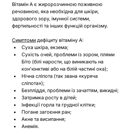
Вітамін А є жиророзчинною поживною 
речовиною, яка необхідна для шкіри, 
здорового зору, імунної системи, 
фертильності та інших функцій організму.
Симптоми
 дефіциту вітаміну А:
Суха шкіра, екзема;
Сухість очей, проблеми із зором, плями 
Біто (білі нарости, що виникають на 
кон'юнктиві або на білій частині ока);
Нічна сліпота (так звана «куряча 
сліпота»);
Безпліддя, проблеми із зачаттям, викидні;
Затримка росту в дітей;
Інфекції горла та грудної клітки;
Погане загоєння ран;
Акне та висипання;
Анемія.