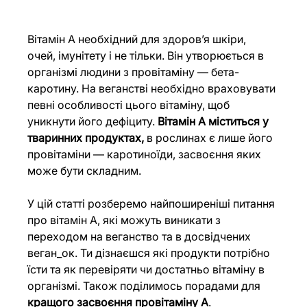
Вітамін А необхідний для здоровʼя шкіри, 
очей, імунітету і не тільки. Він утворюється в 
організмі людини з провітаміну — бета-
каротину. На веганстві необхідно враховувати 
певні особливості цього вітаміну, щоб 
уникнути його дефіциту. 
Вітамін А міститься у 
тваринних продуктах,
 в рослинах є лише його 
провітаміни — каротиноїди, засвоєння яких 
може бути складним.
У цій статті розберемо найпоширеніші питання 
про вітамін А, які можуть виникати з 
переходом на веганство та в досвідчених 
веган_ок. Ти дізнаєшся які продукти потрібно 
їсти та як перевіряти чи достатньо вітаміну в 
організмі. Також поділимось порадами для 
кращого засвоєння провітаміну А
.