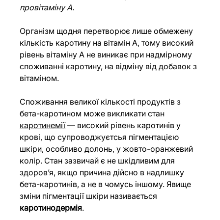
провітаміну А.
Організм щодня перетворює лише обмежену 
кількість каротину на вітамін А, тому високий 
рівень вітаміну А не виникає при надмірному 
споживанні каротину, на відміну від добавок з 
вітаміном.
Споживання великої кількості продуктів з 
бета-каротином може викликати стан 
каротинемії
 — високий рівень каротинів у 
крові, що супроводжуєтсья пігментацією 
шкіри, особливо долонь, у жовто-оранжевий 
колір. Стан зазвичай є не шкідливим для 
здоровʼя, якщо причина дійсно в надлишку 
бета-каротинів, а не в чомусь іншому. Явище 
зміни пігментації шкіри називається 
каротинодермія
.