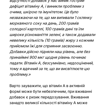
відсутності добавок у нас виник гострий 
дефіцит вітаміну А, і виникли проблеми з 
очима, шкірою та імунітетом. Це було 
незважаючи на те, що ми випивали 1 склянку 
морквяного соку на день, 200 грамів 
солодкої картоплі, 100 грамів дині та їли 
широке різноманіття зелені, а також додавали 
невелику кількість (10 грамів) жиру з кожним 
прийомом їжі для сприяння засвоєнню. 
Добавки дійсно підняли наш рівень, але без 
принаймні 900 мкг щодня рівень починає 
падати. Вітамін А, безсумнівно, недооцінений, 
тому я вдячний за те, що ви висвітлюєте цю 
проблему.»
Варто зауважити, що вітамін А в активній 
формі може бути небезпечним, при вживанні 
добавок є ризик передозування. Вживання 
занадто великої кількості вітаміну А може 