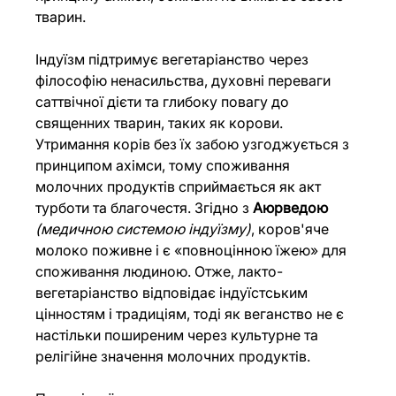
тварин.
Індуїзм підтримує вегетаріанство через 
філософію ненасильства, духовні переваги 
саттвічної дієти та глибоку повагу до 
священних тварин, таких як корови. 
Утримання корів без їх забою узгоджується з 
принципом ахімси, тому споживання 
молочних продуктів сприймається як акт 
турботи та благочестя. Згідно з 
Аюрведою 
(медичною системою індуїзму)
, коров'яче 
молоко поживне і є «повноцінною їжею» для 
споживання людиною. Отже, лакто-
вегетаріанство відповідає індуїстським 
цінностям і традиціям, тоді як веганство не є 
настільки поширеним через культурне та 
релігійне значення молочних продуктів.