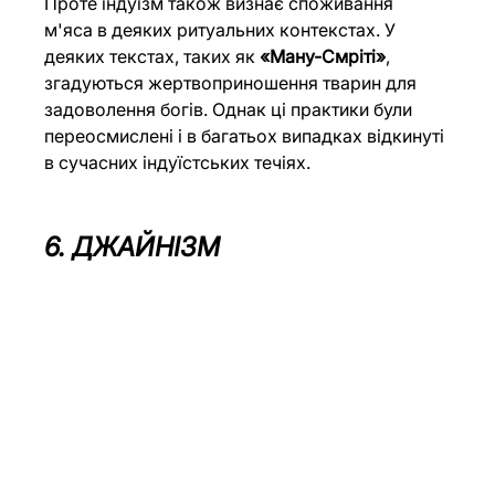
Проте індуїзм також визнає споживання 
м'яса в деяких ритуальних контекстах. У 
деяких текстах, таких як 
«Ману-Смріті»
, 
згадуються жертвоприношення тварин для 
задоволення богів. Однак ці практики були 
переосмислені і в багатьох випадках відкинуті 
в сучасних індуїстських течіях.
6. ДЖАЙНІЗМ