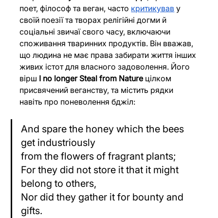
поет, філософ та веган, часто
критикував
 у 
своїй поезії та творах релігійні догми й 
соціальні звичаї свого часу, включаючи 
споживання тваринних продуктів. Він вважав, 
що людина не має права забирати життя інших 
живих істот для власного задоволення. Його 
вірш 
I no longer Steal from Nature
 цілком 
присвячений веганству, та містить рядки 
навіть про поневолення бджіл:
And spare the honey which the bees 
get industriously
from the flowers of fragrant plants;
For they did not store it that it might 
belong to others,
Nor did they gather it for bounty and 
gifts.