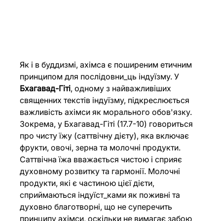
Як і в буддизмі, ахімса є поширеним етичним 
принципом для послідовни_ць індуїзму. У 
Бхагавад-Гіті
, одному з найважливіших 
священних текстів індуїзму, підкреслюється 
важливість ахімси як морального обов'язку. 
Зокрема, у Бхагавад-Гіті (17.7-10) говориться 
про чисту їжу (саттвічну дієту), яка включає 
фрукти, овочі, зерна та молочні продукти. 
Саттвічна їжа вважається чистою і сприяє 
духовному розвитку та гармонії. Молочні 
продукти, які є частиною цієї дієти, 
сприймаються індуїст_ками як поживні та 
духовно благотворні, що не суперечить 
принципу ахімси, оскільки не вимагає забою 