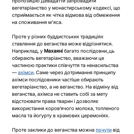
пропозицію Девадатти запровадити 
вегетаріанство у монастирському кодексі, що 
сприймається як чітка відмова від обмеження 
на споживання м'яса.
Проте у різних буддистських традиціях 
ставлення до веганства може відрізнятися. 
Наприклад, у 
Махаяні 
багато послідовни_ць 
обирають вегетаріанство, вважаючи це 
частиною практики співчуття та ненасильства 
— 
ахімси
. Саме через дотримання принципу 
ахімси послідовники частіше обирають 
вегетаріанство, а не веганство. На відміну від 
веганства, ахімса не ставить собі за мету 
відстоювати права тварин і дозволяє 
використання коров’ячого молока, топленого 
масла та йогурту в храмових церемоніях.
Проте заклики до веганства можна
почути
 від 