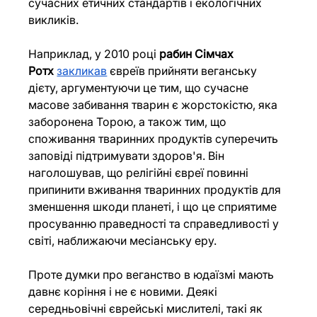
сучасних етичних стандартів і екологічних 
викликів. 
Наприклад, у 2010 році 
рабин Сімчах 
Ротх
закликав
 євреїв прийняти веганську 
дієту, аргументуючи це тим, що сучасне 
масове забивання тварин є жорстокістю, яка 
заборонена Торою, а також тим, що 
споживання тваринних продуктів суперечить 
заповіді підтримувати здоров'я. Він 
наголошував, що релігійні євреї повинні 
припинити вживання тваринних продуктів для 
зменшення шкоди планеті, і що це сприятиме 
просуванню праведності та справедливості у 
світі, наближаючи месіанську еру. 
Проте думки про веганство в юдаїзмі мають 
давнє коріння і не є новими. Деякі 
середньовічні єврейські мислителі, такі як 