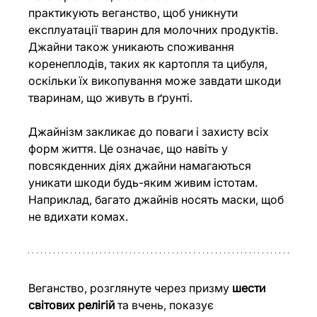
практикують веганство, щоб уникнути 
експлуатації тварин для молочних продуктів. 
Джайни також уникають споживання 
коренеплодів, таких як картопля та цибуля, 
оскільки їх викопування може завдати шкоди 
тваринам, що живуть в ґрунті.
Джайнізм закликає до поваги і захисту всіх 
форм життя. Це означає, що навіть у 
повсякденних діях джайни намагаються 
уникати шкоди будь-яким живим істотам. 
Наприклад, багато джайнів носять маски, щоб 
не вдихати комах.
Веганство, розглянуте через призму
 шести 
світових релігій
 та вчень, показує 