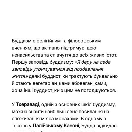
Буддизм є релігійним та філософським 
вченням, що активно підтримує ідею 
ненасильства та співчуття до всіх живих істот. 
Першу заповідь буддизму: 
«Я беру на себе 
заповідь утримуватися від позбавлення 
життя»
 деякі буддист_ки трактують буквально 
й стають вегетаріан_ками абовеган_ками, 
хоча інші буддист_ки з цим не погоджуються.
У 
Тхераваді
, одній з основних шкіл буддизму, 
можна знайти найбільш явне посилання на 
споживання м'яса монахами. В одному з 
текстів у 
Палійському Каноні
, Будда відкидає 