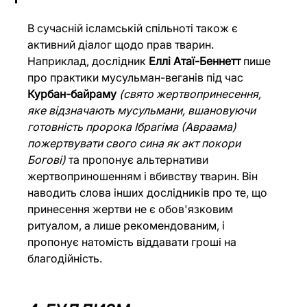
В сучасній ісламській спільноті також є 
активний діалог щодо прав тварин. 
Наприклад, дослідник 
Еллі Атаї-Беннетт 
пише 
про практики мусульман-веганів під час 
Курбан-байраму
(свято жертвопринесення, 
яке відзначають мусульмани, вшановуючи 
готовність пророка Ібрагіма (Авраама) 
пожертвувати свого сина як акт покори 
Богові)
 та пропонує альтернативи 
жертвоприношенням і вбивству тварин. Він 
наводить слова інших дослідників про те, що 
принесення жертви не є обов'язковим 
ритуалом, а лише рекомендованим, і 
пропонує натомість віддавати гроші на 
благодійність.