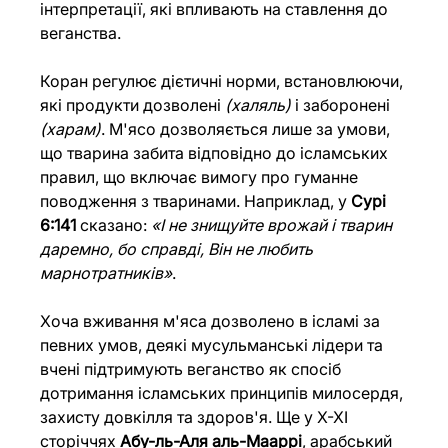
інтерпретації, які впливають на ставлення до 
веганства. 
Коран регулює дієтичні норми, встановлюючи, 
які продукти дозволені 
(халяль) 
і заборонені 
(харам)
. М'ясо дозволяється лише за умови, 
що тварина забита відповідно до ісламських 
правил, що включає вимогу про гуманне 
поводження з тваринами. Наприклад, у 
Сурі 
6:141 
сказано: 
«І не знищуйте врожай і тварин 
даремно, бо справді, Він не любить 
марнотратників»
.
Хоча вживання м'яса дозволено в ісламі за 
певних умов, деякі мусульманські лідери та 
вчені підтримують веганство як спосіб 
дотримання ісламських принципів милосердя, 
захисту довкілля та здоров'я. Ще у X-XI 
сторіччях 
Абу-ль-Аля аль-Мааррі
, арабський 