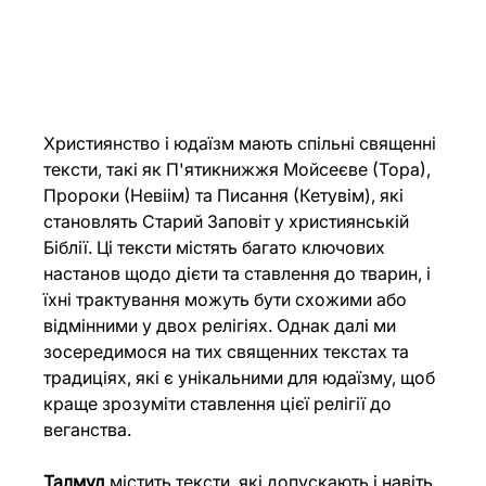
Християнство і юдаїзм мають спільні священні 
тексти, такі як П'ятикнижжя Мойсеєве (Тора), 
Пророки (Невіім) та Писання (Кетувім), які 
становлять Старий Заповіт у християнській 
Біблії. Ці тексти містять багато ключових 
настанов щодо дієти та ставлення до тварин, і 
їхні трактування можуть бути схожими або 
відмінними у двох релігіях. Однак далі ми 
зосередимося на тих священних текстах та 
традиціях, які є унікальними для юдаїзму, щоб 
краще зрозуміти ставлення цієї релігії до 
веганства. 
Талмуд 
містить тексти, які допускають і навіть 