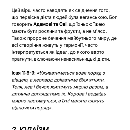
Цей вірш часто наводять як свідчення того, 
що первісна дієта людей була веганською. Бог 
говорить 
Адамові та Єві
, що їхньою їжею 
мають бути рослини та фрукти, а не м'ясо. 
Також пророче бачення майбутнього миру, де 
всі створіння живуть у гармонії, часто 
інтерпретується як ідеал, до якого варто 
прагнути, включаючи ненасильницькі дієти. 
Iсая 11:6-9
: 
«Уживатиметься вовк поряд з 
вівцею, а леопард дріматиме біля ягняти. 
Теля, лев і бичок житимуть мирно разом, а 
дитинча доглядатиме їх. Корова і ведмідь 
мирно пастимуться, а їхні малята ляжуть 
відпочити поряд»
.
2. ЮДАЇЗМ 