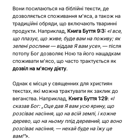
Вони посилаються на біблійні тексти, де 
дозволяється споживання м'яса, а також на 
традиційні обряди, що включають тваринні 
продукти. Наприклад, 
Книга Буття 9:3:
«І все, 
що плазує, що живе, буде вам на поживу; як 
зелені рослини — віддав Я вам усе»
, — після 
потопу Бог дозволяє Ною та його нащадкам 
споживати м'ясо, що часто трактується як 
дозвіл на м'ясну дієту
. 
Однак є місця у священних для християн 
текстах, які можна трактувати як заклик до 
веганства. Наприклад, 
Книга Буття 1:29
: 
«І 
сказав Бог: „Оце дав Я вам усю ярину, що 
розсіває насіння, що на всій землі, і кожне 
дерево, що на ньому плід деревний, що воно 
розсіває насіння, — нехай буде на їжу це 
вам!”
». 