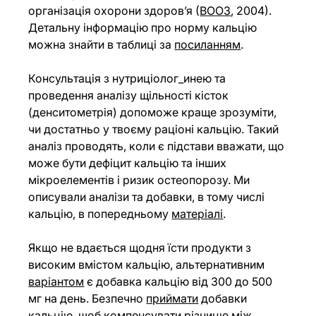
організація охорони здоров’я (
ВООЗ
, 2004). 
Детальну інформацію про норму кальцію 
можна знайти в таблиці за
посиланням
.
Консультація з нутриціолог_инею та 
проведення аналізу щільності кісток 
(денситометрія) допоможе краще зрозуміти, 
чи достатньо у твоєму раціоні кальцію. Такий 
аналіз проводять, коли є підстави вважати, що 
може бути дефіцит кальцію та інших 
мікроелементів і ризик остеопорозу. Ми 
описували аналізи та добавки, в тому числі 
кальцію, в попередньому
матеріалі
.
Якщо не вдається щодня їсти продукти з 
високим вмістом кальцію, альтернативним 
варіантом
 є добавка кальцію від 300 до 500 
мг на день. Безпечно 
приймати
 добавки 
кальцію, щоб компенсувати різницю між 