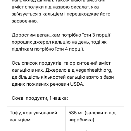
вміст сполуки під назвою 
оксалат
, яка 
зв’язується з кальцієм і перешкоджає його 
засвоєнню.
Дорослим веган_кам 
потрібно
 їсти 3 порції 
хороших джерел кальцію на день, тоді як 
підліткам потрібно їсти 4 порції.
Ось список продуктів, та орієнтовний вміст 
кальцію в них.
Джерело
 від
veganhealth.org
, 
де більшість кількостей кальцію взято з бази 
даних поживних речовин USDA.
Соєві продукти, 1 чашка:
Тофу, коагульований 
535 мг (залежить від 
кальцієм
виробника)