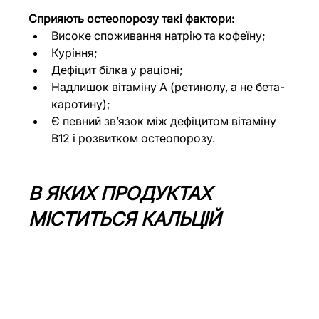
Сприяють остеопорозу такі фактори:
Високе споживання натрію та кофеїну;
Куріння;
Дефіцит білка у раціоні;
Надлишок вітаміну А (ретинолу, а не бета-
каротину);
Є певний зв’язок між дефіцитом вітаміну 
В12 і розвитком остеопорозу.
В ЯКИХ ПРОДУКТАХ 
МІСТИТЬСЯ КАЛЬЦІЙ