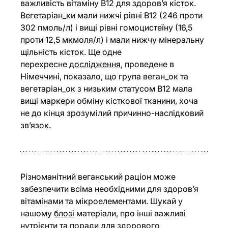
важливість вітаміну В12 для здоров’я кісток. 
Вегетаріан_ки мали нижчі рівні B12 (246 проти 
302 пмоль/л) і вищі рівні гомоцистеїну (16,5 
проти 12,5 мкмоля/л) і мали нижчу мінеральну 
щільність кісток. Ще одне 
перехресне
дослідження
, проведене в 
Німеччині, показало, що група веган_ок та 
вегетаріан_ок з низьким статусом В12 мала 
вищі маркери обміну кісткової тканини, хоча 
не до кінця зрозумілий причинно-наслідковий 
зв’язок.
Різноманітний веганський раціон може 
забезпечити всіма необхідними для здоров’я 
вітамінами та мікроелементами. Шукай у 
нашому
блозі
 матеріали, про інші важливі 
нутрієнти та поради для здорового 