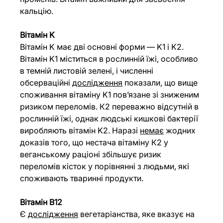
кальцію.
Вітамін K
Вітамін K має дві основні форми — K1 і K2. 
Вітамін K1 міститься в рослинній їжі, особливо 
в темній листовій зелені, і численні 
обсерваційні 
дослідження
 показали, що вище 
споживання вітаміну K1 пов’язане зі зниженим 
ризиком переломів. К2 переважно відсутній в 
рослинній їжі, однак людські кишкові бактерії 
виробляють вітамін K2. Наразі 
немає
 жодних 
доказів того, що нестача вітаміну К2 у 
веганському раціоні збільшує ризик 
переломів кісток у порівнянні з людьми, які 
споживають тваринні продукти.
Вітамін В12
Є
дослідження
 вегетаріанства, яке вказує на 