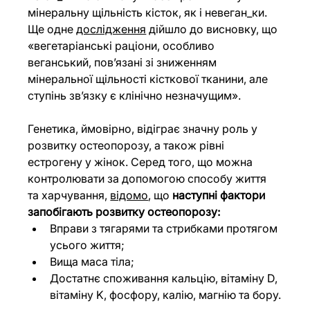
мінеральну щільність кісток, як і невеган_ки. 
Ще одне 
дослідження
 дійшло до висновку, що 
«вегетаріанські раціони, особливо 
веганський, пов’язані зі зниженням 
мінеральної щільності кісткової тканини, але 
ступінь зв’язку є клінічно незначущим».
Генетика, ймовірно, відіграє значну роль у 
розвитку остеопорозу, а також рівні 
естрогену у жінок. Серед того, що можна 
контролювати за допомогою способу життя 
та харчування,
відомо
, що 
наступні фактори 
запобігають розвитку остеопорозу:
Вправи з тягарями та стрибками протягом 
усього життя;
Вища маса тіла;
Достатнє споживання кальцію, вітаміну D, 
вітаміну K, фосфору, калію, магнію та бору.