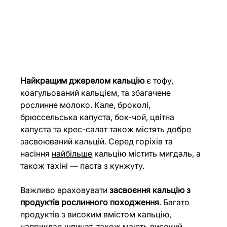
Найкращим джерелом кальцію
 є тофу, 
коагульований кальцієм, та збагачене 
рослинне молоко. Кале, броколі, 
брюссельська капуста, бок-чой, цвітна 
капуста та крес-салат також містять добре 
засвоюваний кальцій. Серед горіхів та 
насіння
найбільше
 кальцію містить мигдаль, а 
також тахіні — паста з кунжуту.
Важливо враховувати 
засвоєння кальцію з 
продуктів рослинного походження
. Багато 
продуктів з високим вмістом кальцію, 
наприклад шпинат, також мають високий 