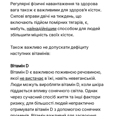
Регулярні фізичні навантаження та здорова 
вага також є важливими для здоров’я кісток. 
Силові вправи двічі на тиждень, що 
включають підйом помірних тягарів, є, 
мабуть, 
найнадійнішим
 способом для людей 
збільшити міцність своїх кісток.
Також важливо не допускати дефіциту 
наступних вітамінів:
Вітамін D
Вітамін D є важливою поживною речовиною, 
якої
не вистачає
 в їжі, навіть невеганській. 
Люди можуть виробляти вітамін D, коли шкіра 
піддається впливу сонячного світла. Однак 
через сучасний спосіб життя та інші фактори 
ризику, для більшості людей непрактично 
отримувати вітамін D з допомогою сонячних 
променів. Вітамін важливий для засвоєння 