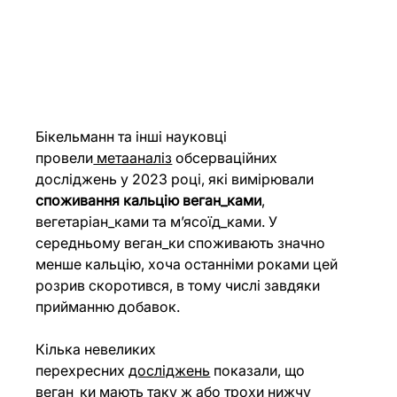
Бікельманн та інші науковці 
провели
 метааналіз
 обсерваційних 
досліджень у 2023 році, які вимірювали 
споживання кальцію веган_ками
, 
вегетаріан_ками та м’ясоїд_ками. У 
середньому веган_ки споживають значно 
менше кальцію, хоча останніми роками цей 
розрив скоротився, в тому числі завдяки 
прийманню добавок.
Кілька невеликих 
перехресних
досліджень
 показали, що 
веган_ки мають таку ж або трохи нижчу 