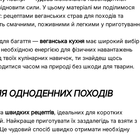
відновити сили. У цьому матеріалі ми поділимося 
у
: рецептами веганських страв для походів та 
уть смачними, поживними й легкими у приготуванні
 для багаття — 
веганська кухня
 має широкий вибір
 необхідною енергією для фізичних навантажень 
д твоїх кулінарних навичок, ти знайдеш щось 
одитися часом на природі без шкоди для тварин.
ЛЯ ОДНОДЕННИХ ПОХОДІВ
а 
швидких рецептів
, ідеальних для коротких 
. Найкраще приготувати їх заздалегідь та взяти з 
 Це чудовий спосіб швидко отримати необхідну 