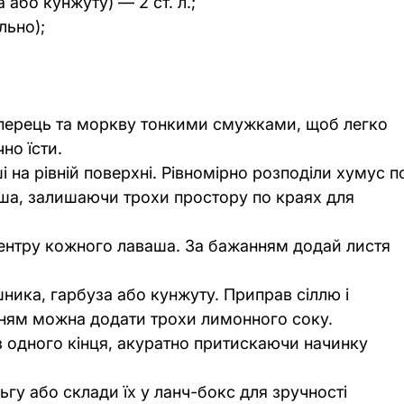
 або кунжуту) — 2 ст. л.;
льно);
 перець та моркву тонкими смужками, щоб легко 
но їсти.
 на рівній поверхні. Рівномірно розподіли хумус п
аша, залишаючи трохи простору по краях для 
центру кожного лаваша. За бажанням додай листя 
ника, гарбуза або кунжуту. Приправ сіллю і 
ням можна додати трохи лимонного соку.
 одного кінця, акуратно притискаючи начинку 
гу або склади їх у ланч-бокс для зручності 