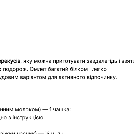
ерекусів
, яку можна приготувати заздалегідь і взят
 подорож. Омлет багатий білком і легко 
удовим варіантом для активного відпочинку. 
инним молоком) — 1 чашка;
но з інструкцією;
іжий часник) — ½ ч. л.;