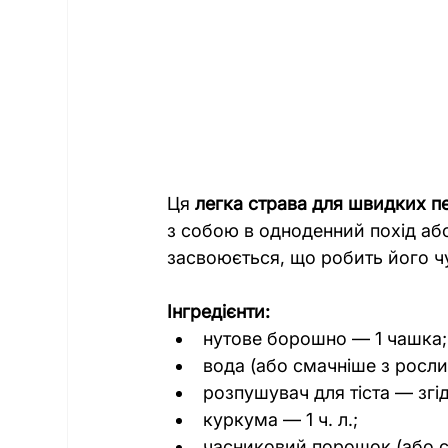
Ця 
легка страва для швидких п
з собою в одноденний похід або
засвоюється, що робить його ч
Інгредієнти:
нутове борошно — 1 чашка;
вода (або смачніше з росл
розпушувач для тіста — згід
куркума — 1 ч. л.;
часниковий порошок (або св