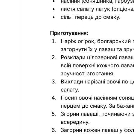
насіння (соняшника, гарбуза
листя салату латук (опціона
сіль і перець до смаку.
Приготування:
Наріж огірок, болгарський
загорнути їх у лаваш та зруч
Розклади цілозернові лаваші
всій поверхні кожного лав
зручності згортання.
Виклади нарізані овочі по 
салату.
Посип овочі насінням соняш
перцем до смаку. За бажан
Згорни лаваші, починаючи з
всередину.
Загорни кожен лаваш у фоль