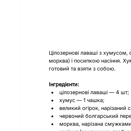
Цілозернові лаваші з хумусом, 
морква) і посипкою насіння. Х
готовий та взяти з собою.
Інгредієнти:
цілозернові лаваші — 4 шт;
хумус — 1 чашка;
великий огірок, нарізаний 
червоний болгарський пере
морква, нарізана смужками