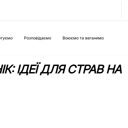
отуємо
Розповідаємо
Воюємо та веганимо
К: ІДЕЇ ДЛЯ СТРАВ НА