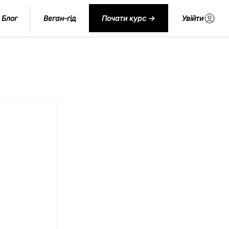
Блог
Веган-гід
Почати курс ->