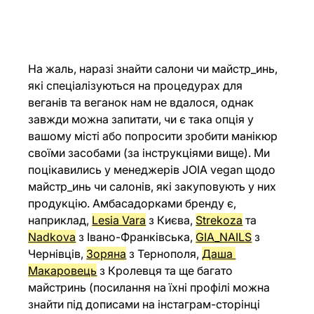
На жаль, наразі знайти салони чи майстр_инь, 
які спеціалізуються на процедурах для 
веганів та веганок нам не вдалося, однак 
завжди можна запитати, чи є така опція у 
вашому місті або попросити зробити манікюр 
своїми засобами (за інструкціями вище). Ми 
поцікавились у менеджерів JOIA vegan щодо 
майстр_инь чи салонів, які закуповують у них 
продукцію. Амбасадорками бренду є, 
наприклад, 
Lesia Vara
 з Києва, 
Strekoza
 та 
Nadkova
з Івано-Франківська, 
GIA_NAILS
 з 
Чернівців, 
Зоряна
 з Тернополя, 
Даша 
Макаровець
 з Кролевця та ще багато 
майстринь (посилання на їхні профілі можна 
знайти під дописами на інстаграм-сторінці 