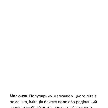
Малюнок
. Популярним малюнком цього літа є 
ромашка, імітація блиску води або радіальний 
градієнт — білий острівець на тлі будь-якого 