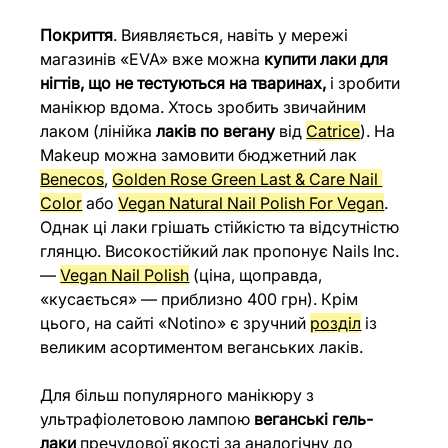
Покриття
. Виявляється, навіть у мережі 
магазинів «EVA» вже можна 
купити лаки для 
нігтів, що не тестуються на тваринах, 
і зробити 
манікюр вдома. Хтось зробить звичайним 
лаком (лінійка 
лаків по вегану
 від 
Catrice
). На 
Makeup можна замовити бюджетний лак 
Benecos
,
Golden Rose Green Last & Care Nail 
Color
 або 
Vegan Natural Nail Polish For Vegan
. 
Однак ці лаки грішать стійкістю та відсутністю 
глянцю. Високостійкий лак пропонує Nails Inc. 
— 
Vegan Nail Polish
 (ціна, щоправда, 
«кусається» — приблизно 400 грн). Крім 
цього, на сайті «Notino» є зручний 
розділ
із 
великим асортиментом веганських лаків.
Для більш популярного манікюру з 
ультрафіолетовою лампою 
веганські гель-
лаки 
пречудової якості за аналогічну до 