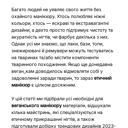
Багато людей не уявляє свого життя без 
охайного манікюру. Хтось полюбляє ніжні 
кольори, хтось — яскраві та екстравагантні 
дизайни, а дехто просто підтримує чистоту та 
акуратність нігтів, чи фарбує декілька з них. 
Однак усі ми знаємо, що лаки, бази, топи, 
знежирювачі й ремувери можуть тестуватись 
на тваринах та/або містити компоненти 
тваринного походження. Якщо ще донедавна 
веган_кам доводилось відмовляти собі у 
задоволенні заради тварин, то зараз 
етичний 
манікюр
 є цілком досяжним.
У цій статті ми підібрали усі необхідні для 
веганського манікюру
 матеріали, відшукали 
кілька майстринь, які спеціалізуються на 
етичному прикрашанні нігтів, а також 
підготували добірку трендових дизайнів 2023-