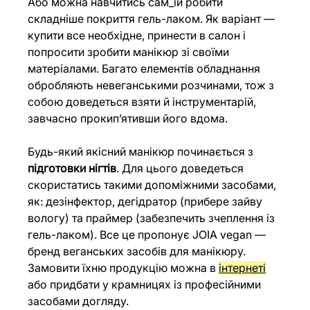
Або можна навчитись сам_ій робити 
складніше покриття гель-лаком. Як варіант — 
купити все необхідне, принести в салон і 
попросити зробити манікюр зі своїми 
матеріалами. Багато елементів обладнання 
обробляють невеганськими розчинами, тож з 
собою доведеться взяти й інструментарій, 
завчасно прокип’ятивши його вдома.
Будь-який якісний манікюр починається з 
підготовки нігтів
. Для цього доведеться 
скористатись такими допоміжними засобами, 
як: дезінфектор, дегідратор (прибере зайву 
вологу) та праймер (забезпечить зчеплення із 
гель-лаком). Все це пропонує JOIA vegan — 
бренд веганських засобів для манікюру. 
Замовити їхню продукцію можна в 
інтернеті
або придбати у крамницях із професійними 
засобами догляду.