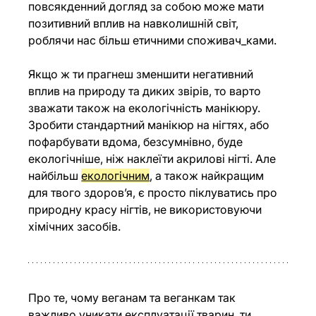
повсякденний догляд за собою може мати 
позитивний вплив на навколишній світ, 
роблячи нас більш етичними споживач_ками. 
Якщо ж ти прагнеш зменшити негативний 
вплив на природу та диких звірів, то варто 
зважати також на екологічність манікюру. 
Зробити стандартний манікюр на нігтях, або 
пофарбувати вдома, безсумнівно, буде 
екологічніше, ніж наклеїти акрилові нігті. Але 
найбільш 
екологічним
, а також найкращим 
для твого здоровʼя, є просто піклуватись про 
природну красу нігтів, не використовуючи 
хімічних засобів.
Про те, чому веганам та веганкам так 
важливо уникати експлуатації тварин, ти 