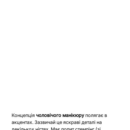
Концепція 
чоловічого манікюру
 полягає в 
акцентах. Зазвичай це яскраві деталі на 
декількох нігтях. Має попит стемпінг (зі 