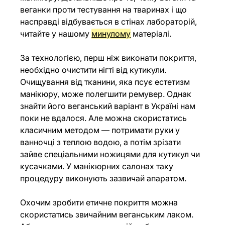
веганки проти тестування на тваринах і що 
насправді відбувається в стінах лабораторій, 
читайте у нашому 
минулому
 матеріалі. 
За технологією, перш ніж виконати покриття, 
необхідно очистити нігті від кутикули. 
Очищування від тканини, яка псує естетизм 
манікюру, може полегшити ремувер. Однак 
знайти його веганський варіант в Україні нам 
поки не вдалося. Але можна скористатись 
класичним методом — потримати руки у 
ванночці з теплою водою, а потім зрізати 
зайве спеціальними ножицями для кутикул чи 
кусачками. У манікюрних салонах таку 
процедуру виконують зазвичай апаратом. 
Охочим зробити етичне покриття можна 
скористатись звичайним веганським лаком. 