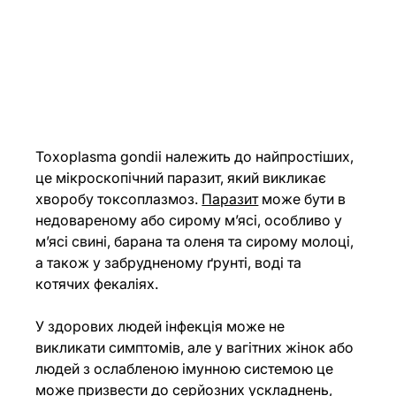
Toxoplasma gondii належить до найпростіших, 
це мікроскопічний паразит, який викликає 
хворобу токсоплазмоз.
Паразит
 може бути в 
недовареному або сирому м’ясі, особливо у 
м’ясі свині, барана та оленя та сирому молоці, 
а також у забрудненому ґрунті, воді та 
котячих фекаліях.
У здорових людей інфекція може не 
викликати симптомів, але у вагітних жінок або 
людей з ослабленою імунною системою це 
може призвести до серйозних ускладнень, 