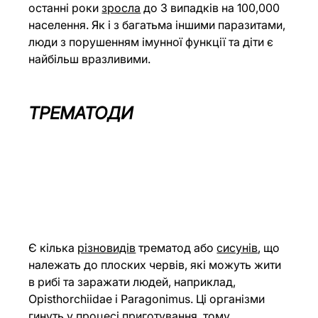
останні роки
зросла
 до 3 випадків на 100,000 
населення. Як і з багатьма іншими паразитами, 
люди з порушенням імунної функції та діти є 
найбільш вразливими.
ТРЕМАТОДИ
Є кілька 
різновидів
 трематод або
сисунів
, що 
належать до плоских червів, які можуть жити 
в рибі та заражати людей, наприклад, 
Opisthorchiidae і Paragonimus. Ці організми 
гинуть у процесі приготування, тому 