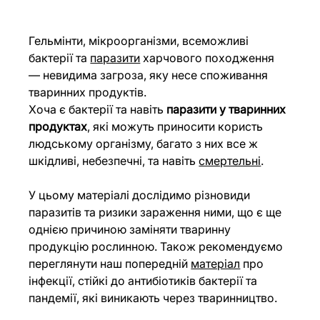
Гельмінти, мікроорганізми, всеможливі 
бактерії та
паразити
 харчового походження 
— невидима загроза, яку несе споживання 
тваринних продуктів.
Хоча є бактерії та навіть 
паразити у тваринних 
продуктах
, які можуть приносити користь 
людському організму, багато з них все ж 
шкідливі, небезпечні, та навіть 
смертельні
.
У цьому матеріалі дослідимо різновиди 
паразитів та ризики зараження ними, що є ще 
однією причиною заміняти тваринну 
продукцію рослинною. Також рекомендуємо 
переглянути наш попередній
матеріал
 про 
інфекції, стійкі до антибіотиків бактерії та 
пандемії, які виникають через тваринництво.