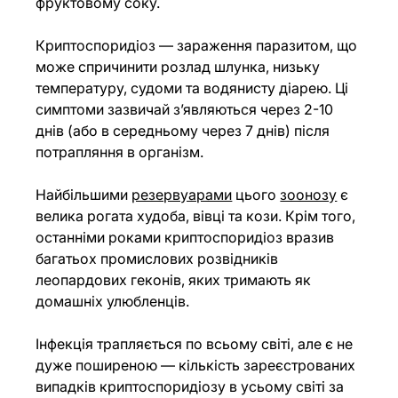
фруктовому соку.
Криптоспоридіоз — зараження паразитом, що 
може спричинити розлад шлунка, низьку 
температуру, судоми та водянисту діарею. Ці 
симптоми зазвичай з’являються через 2-10 
днів (або в середньому через 7 днів) після 
потрапляння в організм.
Найбільшими
резервуарами
 цього
зоонозу
 є 
велика рогата худоба, вівці та кози. Крім того, 
останніми роками криптоспоридіоз вразив 
багатьох промислових розвідників 
леопардових геконів, яких тримають як 
домашніх улюбленців.
Інфекція трапляється по всьому світі, але є не 
дуже поширеною — кількість зареєстрованих 
випадків криптоспоридіозу в усьому світі за 