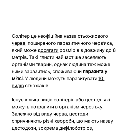
Солітер це неофіційна назва
стьожкового 
черва
, поширеного паразитичного черв’яка, 
який може 
досягати
 розмірів в довжину до 8 
метрів. Такі глисти найчастіше заселяють 
організми тварин, однак людина теж може 
ними заразитись, споживаючи 
паразита у 
м’ясі
. У людини можуть паразитувати
10 
видів
 стьожаків.
Існує кілька видів солітерів або
цестод
, які 
можуть потрапити в організм через їжу. 
Залежно від виду черва, цестоди 
спричиняють
 різні хвороби, що мають назву 
цестодози, зокрема дифілоботріоз, 