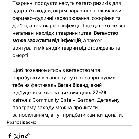
Тваринні продукти несуть багато ризиків для 
здоров’я людей, окрім паразитів, включаючи 
серцево-судинні захворювання, ожиріння та 
діабет, а також різні інфекції. І це далеко не всі 
негативні наслідки тваринництва. 
Веганство 
може захистити від інфекцій
, а також 
врятувати мільярди тварин від страждань та 
смерті.
Щоб познайомитись з веганством та 
спробувати веганську кухню, запрошуємо 
тебе на фестиваль 
Веган Вікенд
, який 
відбудеться вже на цих вихідних 
27-28 
квітня
 в Community Café + Garden. Детальну 
програму заходу можна прочитати 
за
посиланням
, а
тут
 придбати квитки-донати.
Розповідаємо