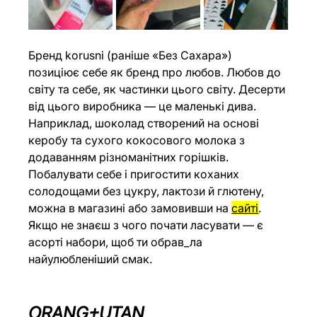
Бренд korusni (раніше «Без Сахара») 
позиціює себе як бренд про любов. Любов до 
світу та себе, як частинки цього світу. Десерти 
від цього виробника — це маленькі дива. 
Наприклад, шоколад створений на основі 
керобу та сухого кокосового молока з 
додаванням різноманітних горішків. 
Побалувати себе і пригостити коханих 
солодощами без цукру, лактози й глютену, 
можна в магазині або замовивши на 
сайті
.  
Якщо не знаєш з чого почати ласувати — є 
асорті набори, щоб ти обрав_ла 
найулюбленіший смак.
ORANG+UTAN