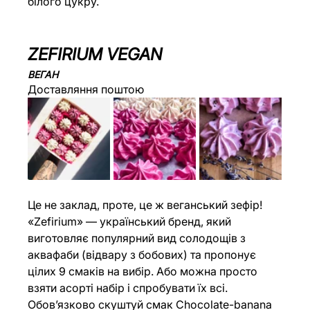
білого цукру.
ZEFIRIUM VEGAN
ВЕГАН
Доставляння поштою
Це не заклад, проте, це ж веганський зефір! 
«Zefirium» — український бренд, який 
виготовляє популярний вид солодощів з 
аквафаби (відвару з бобових) та пропонує 
цілих 9 смаків на вибір. Або можна просто 
взяти асорті набір і спробувати їх всі. 
Обов’язково скуштуй смак Chocolate-banana 