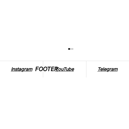
FOOTER
Instagram
YouTube
Telegram
ЧИ ЇДЯТЬ ВЕГАНИ ЦУКОР? ДОБІРКА
ЕТИЧНИХ ПІДСОЛОДЖУВАЧІВ