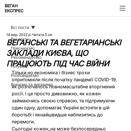
ВЕГАН
ЕКСПРЕС
Всі пости
14 вер. 2022 р.
Читати 5 хв
Всі пости
ВЕГАНСЬКІ ТА ВЕГЕТАРІАНСЬКІ
Пояснюємо
ЗАКЛАДИ КИЄВА, ЩО
Рекомендуємо
ПРАЦЮЮТЬ ПІД ЧАС ВІЙНИ
Готуємо
Тільки но економіка і бізнес трохи 
Розповідаємо
опритомніли після початку пандемії COVID-19, 
Воюємо та веганимо
як розпочалось повномасштабне вторгнення 
росії. І це просто дивовижно, як кожен 
займаючись своєю справою, та підтримуючи 
один одну, допомагає Україні встояти в цій 
боротьбі і якнайшвидше наблизитись до 
перемоги.
Сьогодні кожен_на може безпосередньо 