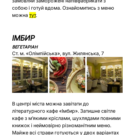
замовляй заморожені напівфабрикати з 
собою і готуй вдома. Ознайомитись з меню 
можна 
тут
.
ІМБИР
ВЕГЕТАРІАН
Ст. м. «Олімпійська», вул. Жилянська, 7
В центрі міста можна завітати до 
літературного кафе «Імбир». Затишне світле 
кафе з м’якими кріслами, шухлядами повними 
книжок і неймовірно різноманітним меню. 
Майже всі страви готуються у двох варіантах 