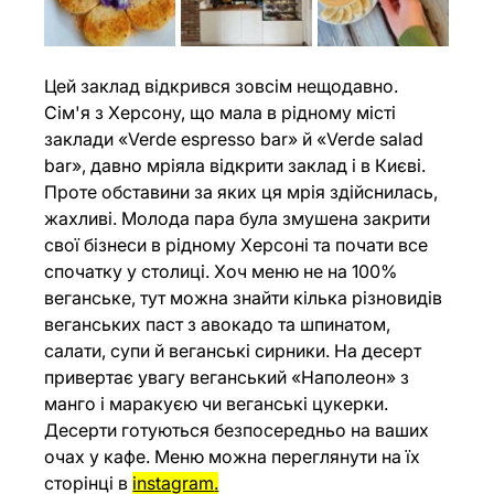
Цей заклад відкрився зовсім нещодавно. 
Сім'я з Херсону, що мала в рідному місті 
заклади «Verde espresso bar» й «Verde salad 
bar», давно мріяла відкрити заклад і в Києві. 
Проте обставини за яких ця мрія здійснилась, 
жахливі. Молода пара була змушена закрити 
свої бізнеси в рідному Херсоні та почати все 
спочатку у столиці. Хоч меню не на 100% 
веганське, тут можна знайти кілька різновидів 
веганських паст з авокадо та шпинатом, 
салати, супи й веганські сирники. На десерт 
привертає увагу веганський «Наполеон» з 
манго і маракуєю чи веганські цукерки. 
Десерти готуються безпосередньо на ваших 
очах у кафе. Меню можна переглянути на їх 
сторінці в 
instagram
.