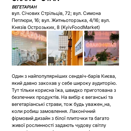
ВЕГЕТАРІАН
вул. Січових Стрільців, 72; вул. Симона 
Петлюри, 16; вул. Житньоторзька, 4/16; вул. 
Князів Острозьких, 8 (KyivFoodMarket)
Один з найпопулярніших сендвіч-барів Києва, 
який давно закохав у себе широку аудиторію. 
Тут тільки корисна їжа, швидко приготована з 
безпечних продуктів. На вибір є веганські та 
вегетаріанські страви, тож будь уважен_на, 
коли робиш замовлення. Лаконічний 
фірмовий дизайн з білої плиточки та багато 
живої рослинності задають чудову світлу 