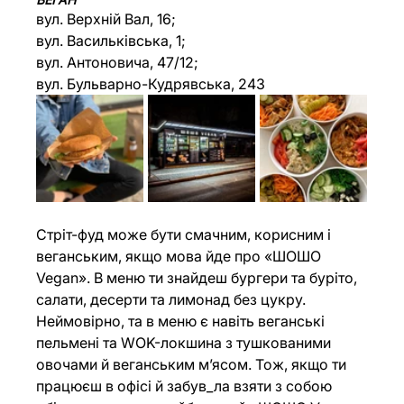
вул. Верхній Вал, 16;
вул. Васильківська, 1;
вул. Антоновича, 47/12;
вул. Бульварно-Кудрявська, 24З
Стріт-фуд може бути смачним, корисним і 
веганським, якщо мова йде про «ШОШО 
Vegan». В меню ти знайдеш бургери та буріто, 
салати, десерти та лимонад без цукру. 
Неймовірно, та в меню є навіть веганські 
пельмені та WOK-локшина з тушкованими 
овочами й веганським м’ясом. Тож, якщо ти 
працюєш в офісі й забув_ла взяти з собою 