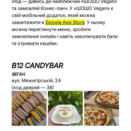
обід — дивись де найближчий «ШОШО Vegan» 
та замовляй бізнес-ланч. У «ШОШО Vegan» є 
свій мобільний додаток, який можна 
завантажити в 
Google App Store
. У ньому 
можна переглянути меню, зробити 
замовлення онлайн і навіть накопичувати бали 
та отримати кешбек.
В12 CANDYBAR
ВЕГАН
вул. Межигірській, 24
(код дверей — 38)