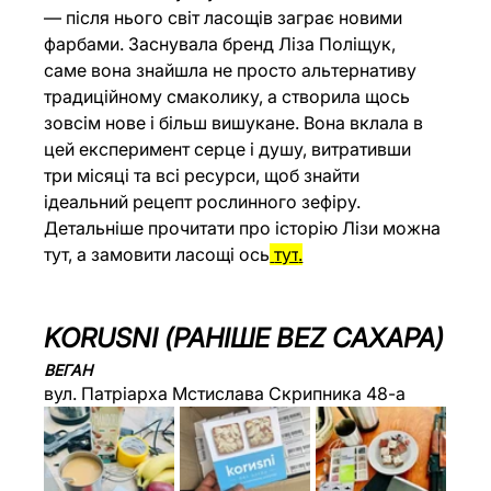
— після нього світ ласощів заграє новими 
фарбами. Заснувала бренд Ліза Поліщук, 
саме вона знайшла не просто альтернативу 
традиційному смаколику, а створила щось 
зовсім нове і більш вишукане. Вона вклала в 
цей експеримент серце і душу, витративши 
три місяці та всі ресурси, щоб знайти 
ідеальний рецепт рослинного зефіру. 
Детальніше прочитати про історію Лізи можна 
тут
, а замовити ласощі ось
тут
.
KORUSNI (РАНІШЕ BEZ
 САХАРА)
ВЕГАН
вул. Патріарха Мстислава Скрипника 48-а