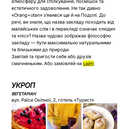
атмосферу для спілкування, посмішок та 
естетичного задоволення. Не так давно 
«Orang+utan» з’явився ще й на Подолі. До 
речі, ви знали, що назва закладу походить від 
малайських слів і в перекладі означає «люди» 
та «ліс»? Назва чудово зображає філософію 
закладу — бути максимально натуральними 
та близькими до природи.
Завітай та пригости себе або друзів 
смачненьким. Або замовляй на 
сайті
УКРОП
ВЕГЕТАРІАН
вул. Раїси Окіпної, 2, готель «Турист»