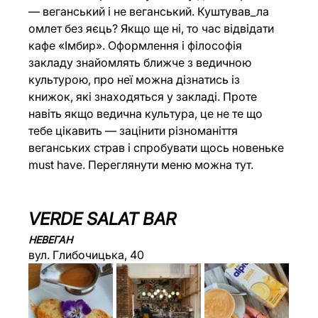
— веганський і не веганський. Куштував_ла 
омлет без яєць? Якщо ще ні, то час відвідати 
кафе «Імбир». Оформлення і філософія 
закладу знайомлять ближче з ведичною 
культурою, про неї можна дізнатись із 
книжок, які знаходяться у закладі. Проте 
навіть якщо ведична культура, це не те що 
тебе цікавить — зацінити різноманіття 
веганських страв і спробувати щось новеньке 
must have. Переглянути меню можна 
тут
.
VERDE SALAT BAR
НЕВЕГАН
вул. Глибочицька, 40