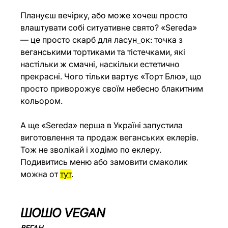
Плануєш вечірку, або може хочеш просто 
влаштувати собі ситуативне свято? «Sereda» 
— це просто скарб для ласун_ок: точка з 
веганськими тортиками та тістечками, які 
настільки ж смачні, наскільки естетично 
прекрасні. Чого тільки вартує «Торт Блю», що 
просто приворожує своїм небесно блакитним 
кольором.
А ще «Sereda» перша в Україні запустила 
виготовлення та продаж веганських еклерів. 
Тож не зволікай і ходімо по еклеру. 
Подивитись меню або замовити смаколик 
можна от 
тут
.
ШОШО VEGAN
ВЕГАН