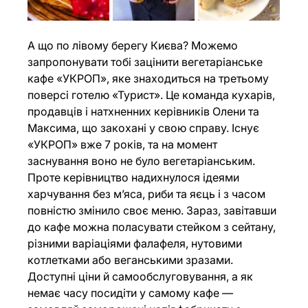
А що по лівому берегу Києва? Можемо 
запропонувати тобі зацінити вегетаріанське 
кафе «УКРОП», яке знаходиться на третьому 
поверсі готелю «Турист». Це команда кухарів, 
продавців і натхненних керівників Олени та 
Максима, що закохані у свою справу. Існує 
«УКРОП» вже 7 років, та на момент 
заснування воно не було вегетаріанським. 
Проте керівництво надихнулося ідеями 
харчування без м’яса, риби та яєць і з часом 
повністю змінило своє меню. Зараз, завітавши 
до кафе можна поласувати стейком з сейтану, 
різними варіаціями фалафеля, нутовими 
котлетками або веганськими зразами. 
Доступні ціни й самообслуговування, а як 
немає часу посидіти у самому кафе — 