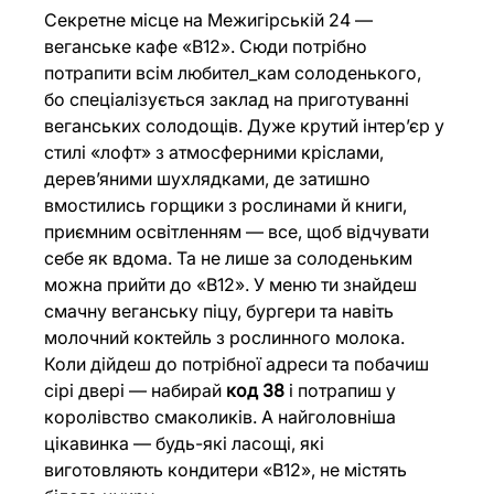
Секретне місце на Межигірській 24 — 
веганське кафе «B12». Сюди потрібно 
потрапити всім любител_кам солоденького, 
бо спеціалізується заклад на приготуванні 
веганських солодощів. Дуже крутий інтер’єр у 
стилі «лофт» з атмосферними кріслами, 
дерев’яними шухлядками, де затишно 
вмостились горщики з рослинами й книги, 
приємним освітленням — все, щоб відчувати 
себе як вдома. Та не лише за солоденьким 
можна прийти до «B12». У меню ти знайдеш 
смачну веганську піцу, бургери та навіть 
молочний коктейль з рослинного молока. 
Коли дійдеш до потрібної адреси та побачиш 
сірі двері — набирай 
код 38 
і потрапиш у 
королівство смаколиків. А найголовніша 
цікавинка — будь-які ласощі, які 
виготовляють кондитери «B12», не містять 