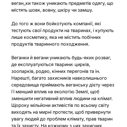
веган_ки також уникають предметів одягу, що 
містять шовк, вовну, шкіру чи замшу.
До того ж вони бойкотують компанії, які 
тестують свої продукти на тваринах, і купують 
лише косметику, яка не містить побічних 
продуктів тваринного походження.
Веганки й вегани уникають будь-яких розваг, 
де експлуатуються тварини: цирків, 
зоопарків, родео, кінних перегонів та ін. 
Нарешті, багато захисників навколишнього 
середовища приймають веганську дієту через 
її менший вплив на екологію Землі, щоб 
зменшити негативний вплив людини на клімат.
Щороку мільйони активістів по всьому світу 
виходять на мирні протести, щоб привернути 
увагу людей до проблем клімату, прав тварин 
та їх захисту. На кожному з цих захисних 