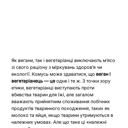
Як вегани, так і вегетаріанці виключають м’ясо 
зі свого раціону з міркувань здоров’я чи 
екології. Комусь може здаватися, що 
веган і 
вегетаріанець — це
 одне і те ж. З точки зору 
етики, вегетаріанці виступають проти 
вбивства тварин для їжі, але загалом 
вважають прийнятним споживання побічних 
продуктів тваринного походження, таких як 
молоко та яйця, якщо тварини утримуються в 
належних умовах. Але що таке ці «належні 