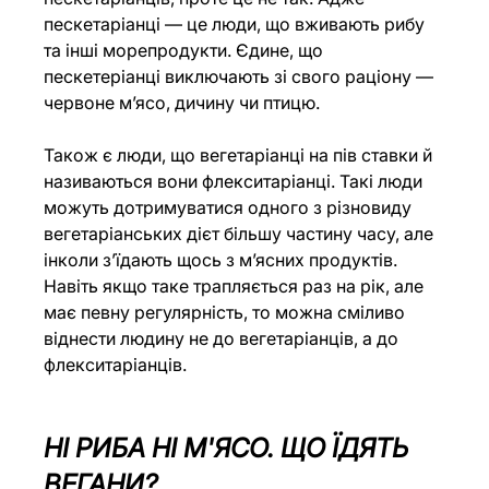
пескетаріанці — це люди, що вживають рибу 
та інші морепродукти. Єдине, що 
пескетеріанці виключають зі свого раціону —  
червоне м’ясо, дичину чи птицю.
Також є люди, що вегетаріанці на пів ставки й 
називаються вони флекситаріанці. Такі люди 
можуть дотримуватися одного з різновиду 
вегетаріанських дієт більшу частину часу, але 
інколи з’їдають щось з м’ясних продуктів. 
Навіть якщо таке трапляється раз на рік, але 
має певну регулярність, то можна сміливо 
віднести людину не до вегетаріанців, а до 
флекситаріанців.
НІ РИБА НІ М'ЯСО. 
ЩО ЇДЯТЬ 
ВЕГАНИ?