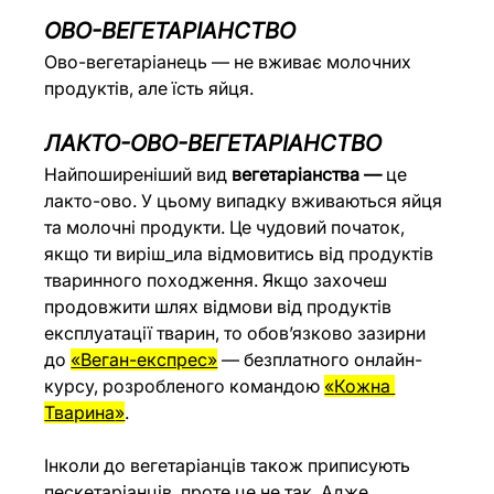
ОВО-ВЕГЕТАРІАНСТВО
Ово-вегетаріанець — не вживає молочних 
продуктів, але їсть яйця.
ЛАКТО-ОВО-ВЕГЕТАРІАНСТВО
Найпоширеніший вид 
вегетаріанства —
 це 
лакто-ово. У цьому випадку вживаються яйця 
та молочні продукти. Це чудовий початок, 
якщо ти виріш_ила відмовитись від продуктів 
тваринного походження. Якщо захочеш 
продовжити шлях відмови від продуктів 
експлуатації тварин, то обов’язково зазирни 
до 
«Веган-експрес»
 — безплатного онлайн-
курсу, розробленого командою 
«
Кожна 
Тварина
»
.
Інколи до вегетаріанців також приписують 
пескетаріанців, проте це не так. Адже 