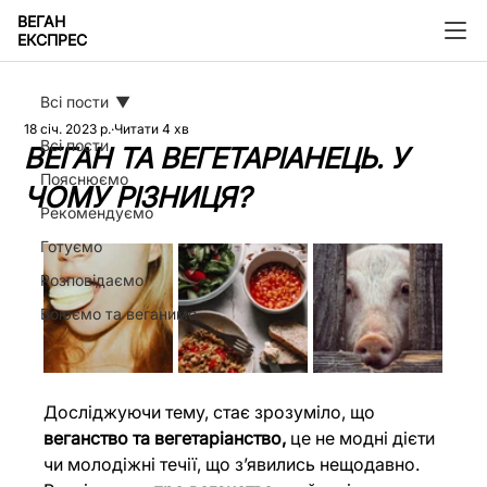
ВЕГАН
ЕКСПРЕС
Всі пости
18 січ. 2023 р.
Читати 4 хв
Всі пости
ВЕГАН ТА ВЕГЕТАРІАНЕЦЬ. У
Пояснюємо
ЧОМУ РІЗНИЦЯ?
Рекомендуємо
Готуємо
Розповідаємо
Воюємо та веганимо
Досліджуючи тему, стає зрозуміло, що 
веганство та вегетаріанство,
 це не модні дієти 
чи молодіжні течії, що з’явились нещодавно. 