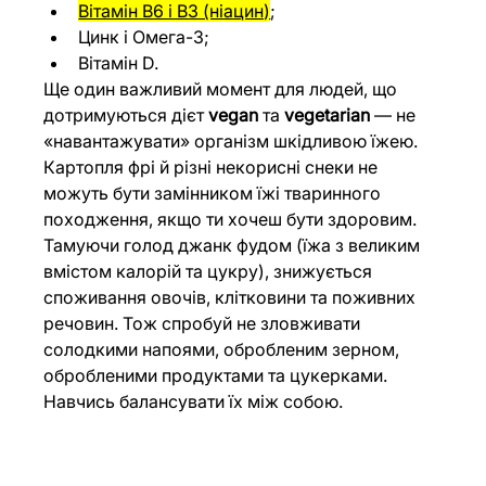
Вітамін B6 і В3 (ніацин)
;
Цинк і Омега-3;
Вітамін D.
Ще один важливий момент для людей, що 
дотримуються дієт 
vegan
 та 
vegetarian
 — не 
«навантажувати» організм шкідливою їжею. 
Картопля фрі й різні некорисні снеки не 
можуть бути замінником їжі тваринного 
походження, якщо ти хочеш бути здоровим. 
Тамуючи голод джанк фудом (їжа з великим 
вмістом калорій та цукру), знижується 
споживання овочів, клітковини та поживних 
речовин. Тож спробуй не зловживати 
солодкими напоями, обробленим зерном, 
обробленими продуктами та цукерками. 
Навчись балансувати їх між собою.