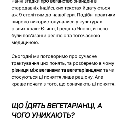
Ранні згадки 
про веганство
 знайдені в 
стародавніх Індійських текстах й датуються 
аж 9 століттям до нашої ери. Подібні практики 
широко використовувались у культурах 
різних країн: Єгипті, Греції та Японії, й тісно 
були пов’язані з релігією та тогочасною 
медициною.
Сьогодні ми поговоримо про сучасне 
трактування цих понять, та розберемо в чому 
різниця між веганами та вегетаріанцями
 та чи 
стосуються ці поняття лише раціону. Але 
краще почати з того, що означають ці поняття.
ЩО ЇДЯТЬ 
ВЕГЕТАРІАНЦІ, А 
ЧОГО УНИКАЮТЬ?