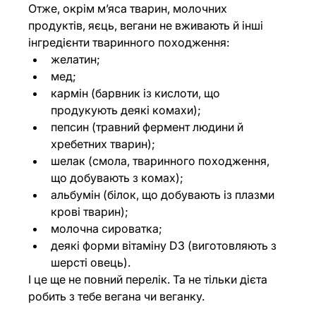
Отже, окрім м’яса тварин, молочних 
продуктів, яєць, вегани не вживають й інші 
інгредієнти тваринного походження:
желатин;
мед;
кармін (барвник із кислоти, що 
продукують деякі комахи);
пепсин (травний фермент людини й 
хребетних тварин);
шелак (смола, тваринного походження, 
що добувають з комах);
альбумін (білок, що добувають із плазми 
крові тварин);
молочна сироватка;
деякі форми вітаміну D3 (виготовляють з 
шерсті овець).
І це ще не повний перелік. Та не тільки дієта 
робить з тебе вегана чи веганку.