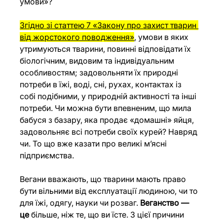
умови»?
Згідно зі статтею 7 «Закону про захист тварин 
від жорстокого поводження»
, умови в яких 
утримуються тварини, повинні відповідати їх 
біологічним, видовим та індивідуальним 
особливостям; задовольняти їх природні 
потреби в їжі, воді, сні, рухах, контактах із 
собі подібними, у природній активності та інші 
потреби. Чи можна бути впевненим, що мила 
бабуся з базару, яка продає «домашні» яйця, 
задовольняє всі потреби своїх курей? Навряд 
чи. То що вже казати про великі м’ясні 
підприємства.
Вегани вважають, що тварини мають право 
бути вільними від експлуатації людиною, чи то 
для їжі, одягу, науки чи розваг. 
Веганство — 
це
 більше, ніж те, що ви їсте. З цієї причини 