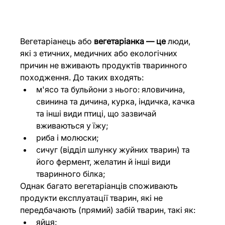
Вегетаріанець або 
вегетаріанка — це
 люди, 
які з етичних, медичних або екологічних 
причин не вживають продуктів тваринного 
походження. До таких входять:
м'ясо та бульйони з нього: яловичина, 
свинина та дичина, курка, індичка, качка 
та інші види птиці, що зазвичай 
вживаються у їжу;
риба і молюски;
сичуг (відділ шлунку жуйних тварин) та 
його фермент, желатин й інші види 
тваринного білка;
Однак багато вегетаріанців споживають 
продукти експлуатації тварин, які не 
передбачають (прямий) забій тварин, такі як:
яйця;