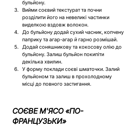
бульйону.
Вийми соєвий текстурат та почни 
розділити його на невеликі частинки 
виделкою вздовж волокон.
До бульйону додай сухий часник, копчену 
паприку та агар-агар й гарно розмішай.
Додай соняшникову та кокосову олію до 
бульйону. Залиш бульйон покипіти 
декілька хвилин.
У форму поклади соєві шматочки. Залий 
бульйоном та залиш в прохолодному 
місці до повного застигання.
СОЄВЕ М'ЯСО «ПО-
ФРАНЦУЗЬКИ»