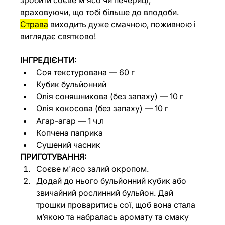
враховуючи, що тобі більше до вподоби. 
Страва
 виходить дуже смачною, поживною і 
виглядає святково!
ІНГРЕДІЄНТИ:
Соя текстурована — 60 г
Кубик бульйонний
Олія соняшникова (без запаху) — 10 г
Олія кокосова (без запаху) — 10 г
Агар-агар — 1 ч.л
Копчена паприка
Сушений часник
ПРИГОТУВАННЯ:
Соєве м'ясо залий окропом.
Додай до нього бульйонний кубик або 
звичайний рослинний бульйон. Дай 
трошки проваритись сої, щоб вона стала 
м’якою та набралась аромату та смаку 