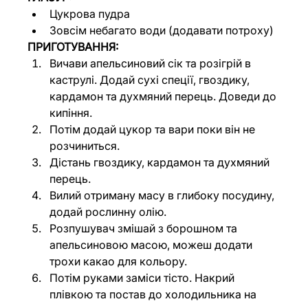
Цукрова пудра
Зовсім небагато води (додавати потроху)
ПРИГОТУВАННЯ:
Вичави апельсиновий сік та розігрій в 
каструлі. Додай сухі спеції, гвоздику, 
кардамон та духмяний перець. Доведи до 
кипіння.
Потім додай цукор та вари поки він не 
розчиниться.
Дістань гвоздику, кардамон та духмяний 
перець.
Вилий отриману масу в глибоку посудину, 
додай рослинну олію.
Розпушувач змішай з борошном та 
апельсиновою масою, можеш додати 
трохи какао для кольору.
Потім руками заміси тісто. Накрий 
плівкою та постав до холодильника на 