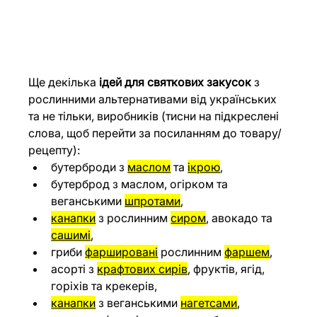
Ще декілька 
ідей для святкових закусок
 з 
рослинними альтернативами від українських 
та не тільки, виробників (тисни на підкреслені 
слова, щоб перейти за посиланням до товару/
рецепту):
бутерброди з 
маслом
 та 
ікрою
,
бутерброд з маслом, огірком та 
веганськими 
шпротами
,
канапки
 з рослинним 
сиром
, авокадо та 
сашимі
,
гриби 
фаршировані
 рослинним 
фаршем
,
асорті з 
крафтових сирів
, фруктів, ягід, 
горіхів та крекерів,
канапки
 з веганськими 
нагетсами
, 