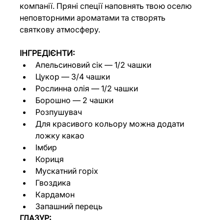
компанії. Пряні спеції наповнять твою оселю 
неповторними ароматами та створять 
святкову атмосферу.
ІНГРЕДІЄНТИ:
Апельсиновий сік — 1/2 чашки
Цукор — 3/4 чашки
Рослинна олія — 1/2 чашки
Борошно — 2 чашки
Розпушувач
Для красивого кольору можна додати 
ложку какао
Імбир
Кориця
Мускатний горіх
Гвоздика
Кардамон
Запашний перець
ГЛАЗУР: