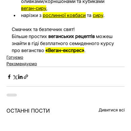
оливками/корнішонами та кубиками 
веган-сиру
,
нарізки з 
рослинної ковбаси
 та 
сиру
.
Смачних та безпечних свят!
Більше простих 
веганських рецептів
 можеш 
знайти в гіді безплатного семиденного курсу 
про веганство 
«Веган-експрес»
.
Готуємо
Рекомендуємо
Дивитися всі
ОСТАННІ ПОСТИ