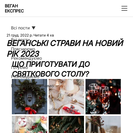
ВЕГАН
ЕКСПРЕС
Всі пости
21 груд. 2022 р.
Читати 4 хв
Всі пости
ВЕГАНСЬКІ СТРАВИ НА НОВИЙ
Пояснюємо
РІК 2023
Рекомендуємо
ЩО ПРИГОТУВАТИ ДО 
Готуємо
СВЯТКОВОГО СТОЛУ?
Розповідаємо
Воюємо та веганимо