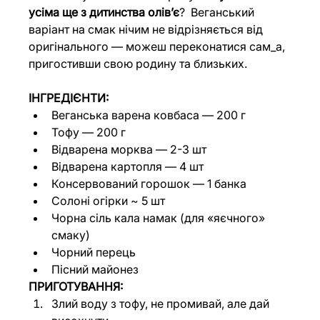
усіма ще з дитинства олів’є
?  Веганський 
варіант на смак нічим не відрізняється від 
оригінального — можеш переконатися сам_а, 
пригостивши свою родину та близьких.
ІНГРЕДІЄНТИ:
Веганська варена ковбаса — 200 г
Тофу — 200 г
Відварена морква — 2-3 шт
Відварена картопля — 4 шт
Консервований горошок — 1 банка
Солоні огірки ~ 5 шт
Чорна сіль кала намак (для «яєчного» 
смаку)
Чорний перець
Пісний майонез
ПРИГОТУВАННЯ:
Злий воду з тофу, не промивай, але дай 