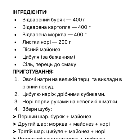
ІНГРЕДІЄНТИ:
Відварений буряк — 400 г
Відварена картопля — 400 г
Відварена морква — 400 г
Листки норі — 200 г
Пісний майонез
Цибуля (за бажанням)
Сіль, перець до смаку
ПРИГОТУВАННЯ:
Овочі натри на великій терці та виклади в 
різний посуд.
Цибулю наріж дрібними кубиками.
Норі порви руками на невеликі шматки.
Збери шубу:
➤ Перший шар: буряк + майонез
➤ Другий шар: морква + майонез + норі
➤ Третій шар: цибуля + майонез + норі
➤ Четвертий шар: картопля + майонез