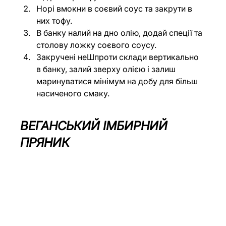
Норі вмокни в соєвий соус та закрути в 
них тофу.
В банку налий на дно олію, додай спеції та 
столову ложку соєвого соусу.
Закручені неШпроти склади вертикально 
в банку, залий зверху олією і залиш 
маринуватися мінімум на добу для більш 
насиченого смаку.
ВЕГАНСЬКИЙ ІМБИРНИЙ 
ПРЯНИК