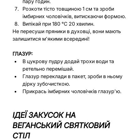
пару годин.
Розкоти тісто товщиною 1 см та зроби 
імбирних чоловічків, витискаючи формою.
Випікай при 180 ℃ 20 хвилин.
Не пересуши пряники в духовці, вони мають 
залишитися м'якими всередині!
ГЛАЗУР:
В цукрову пудру додай трохи води та 
ретельно перемішай.
Глазур переклади в пакет, зроби в ньому 
дірку зубочисткою.
Прикрась імбирних чоловічків глазур'ю.
ІДЕЇ ЗАКУСОК НА 
ВЕГАНСЬКИЙ СВЯТКОВИЙ 
СТІЛ