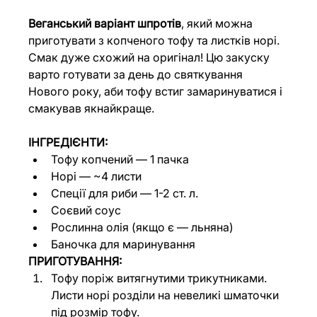
Веганський варіант шпротів
, який можна 
приготувати з копченого тофу та листків норі. 
Смак дуже схожий на оригінал! Цю закуску 
варто готувати за день до святкування 
Нового року, аби тофу встиг замаринуватися і 
смакував якнайкраще.
ІНГРЕДІЄНТИ:
Тофу копчений — 1 пачка
Норі — ~4 листи
Спеції для риби — 1-2 ст. л.
Соєвий соус
Рослинна олія (якщо є — льняна)
Баночка для маринування
ПРИГОТУВАННЯ:
Тофу поріж витягнутими трикутниками. 
Листи норі розділи на невеликі шматочки 
під розмір тофу.