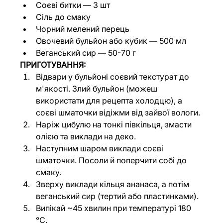
Соєві битки — 3 шт
Сіль до смаку
Чорний мелений перець
Овочевий бульйон або кубик — 500 мл
Веганський сир — 50-70 г
ПРИГОТУВАННЯ:
Відвари у бульйоні соєвий текстурат до 
м'якості. Злий бульйон (можеш 
використати для рецепта холодцю), а 
соєві шматочки відіжми від зайвої вологи.
Наріж цибулю на тонкі півкільця, змасти 
олією та виклади на деко.
Наступним шаром виклади соєві 
шматочки. Посоли й поперчити собі до 
смаку.
Зверху виклади кільця ананаса, а потім 
веганський сир (тертий або пластинками).
Випікай ~45 хвилин при температурі 180 
℃.