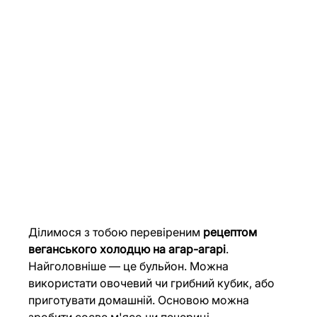
Ділимося з тобою перевіреним 
рецептом 
веганського холодцю на агар-агарі
. 
Найголовніше — це бульйон. Можна 
використати овочевий чи грибний кубик, або 
приготувати домашній. Основою можна 
зробити соєве м'ясо чи печериці, 