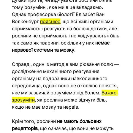
думки про те, чи відчувають рослини біль в 
тому розумінні, яке ми в це вкладаємо.
Однак професорка біології Елізабет Ван 
Волкенбург 
пояснює
, що всі живі організми 
сприймають і реагують на болючі дотики, але 
рослини не сприймають і не «відчувають» біль 
так само як тварини, оскільки у них 
немає 
нервової системи та мозку
.
Справді, один із методів вимірювання болю — 
дослідження механічного реагування 
організму на подразники навколишнього 
середовища, однак воно не охоплює поняття, 
яке ми зазвичай розуміємо під болем. 
Важко 
зрозуміти
, як рослина може відчути біль, 
якщо не має мозку та нервів.
Крім того, рослини 
не мають больових 
рецепторів
, що означає, що вони не можуть 