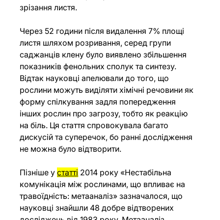
зрізання листя.
Через 52 години після видалення 7% площі 
листя шляхом розривання, серед групи 
саджанців клену було виявлено збільшення 
показників фенольних сполук та синтезу. 
Відтак науковці апелювали до того, що 
рослини можуть виділяти хімічні речовини як 
форму спілкування задля попередження 
інших рослин про загрозу, тобто як реакцію 
на біль. Ця стаття спровокувала багато 
дискусій та суперечок, бо ранні дослідження 
не можна було відтворити.
Пізніше у 
статті
 2014 року «Нестабільна 
комунікація між рослинами, що впливає на 
травоїдність: метааналіз» зазначалося, що 
науковці знайшли 48 добре відтворених 
досліджень від 1983 року. Метааналіз 