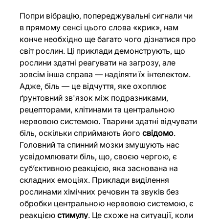
Попри вібрацію, попереджувальні сигнали чи 
в прямому сенсі цього слова «крик», нам 
конче необхідно ще багато чого дізнатися про 
світ рослин. Ці приклади демонструють, що 
рослини здатні реагувати на загрозу, але 
зовсім інша справа — наділяти їх інтелектом. 
Адже, біль — це відчуття, яке охоплює 
ґрунтовний зв'язок між подразниками, 
рецепторами, клітинами та центральною 
нервовою системою. Тварини здатні відчувати 
біль, оскільки сприймають його 
свідомо
. 
Головний та спинний мозки змушують нас 
усвідомлювати біль, що, своєю чергою, є 
суб’єктивною реакцією, яка заснована на 
складних емоціях. Приклади виділення 
рослинами хімічних речовин та звуків без 
обробки центральною нервовою системою, є 
реакцією 
стимулу
. Це схоже на ситуації, коли 