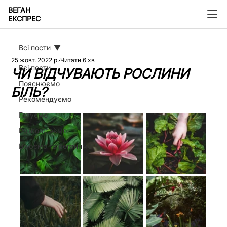
ВЕГАН
ЕКСПРЕС
Всі пости
25 жовт. 2022 р.
Читати 6 хв
Всі пости
ЧИ ВІДЧУВАЮТЬ РОСЛИНИ
Пояснюємо
БІЛЬ?
Рекомендуємо
Готуємо
Розповідаємо
Воюємо та веганимо