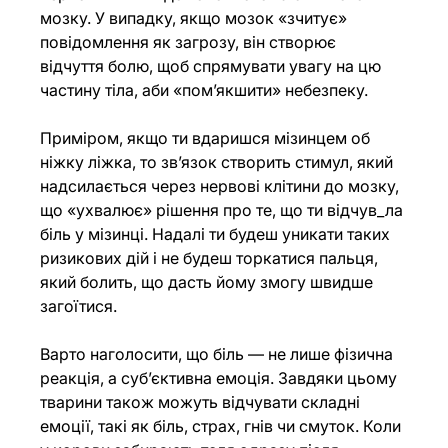
мозку. У випадку, якщо мозок «зчитує» 
повідомлення як загрозу, він створює 
відчуття болю, щоб спрямувати увагу на цю 
частину тіла, аби «пом’якшити» небезпеку.
Приміром, якщо ти вдаришся мізинцем об 
ніжку ліжка, то зв’язок створить стимул, який 
надсилається через нервові клітини до мозку, 
що «ухвалює» рішення про те, що ти відчув_ла 
біль у мізинці. Надалі ти будеш уникати таких 
ризикових дій і не будеш торкатися пальця, 
який болить, що дасть йому змогу швидше 
загоїтися.
Варто наголосити, що біль — не лише фізична 
реакція, а суб’єктивна емоція. Завдяки цьому 
тварини також можуть відчувати складні 
емоції, такі як біль, страх, гнів чи смуток. Коли 