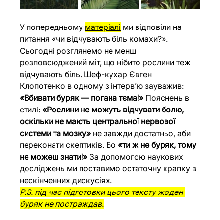
У попередньому 
матеріалі
ми відповіли на 
питання «чи відчувають біль комахи?». 
Сьогодні розглянемо не менш 
розповсюджений міт, що нібито рослини теж 
відчувають біль. Шеф-кухар Євген 
Клопотенко в одному з інтерв’ю зауважив: 
«Вбивати буряк — погана тєма!»
 Пояснень в 
стилі: 
«Рослини не можуть відчувати болю, 
оскільки не мають центральної нервової 
системи та мозку»
 не завжди достатньо, аби 
переконати скептиків. Бо 
«ти ж не буряк, тому 
не можеш знати!»
 За допомогою наукових 
досліджень ми поставимо остаточну крапку в 
нескінченних дискусіях.
P.S. під час підготовки цього тексту жоден 
буряк не постраждав.