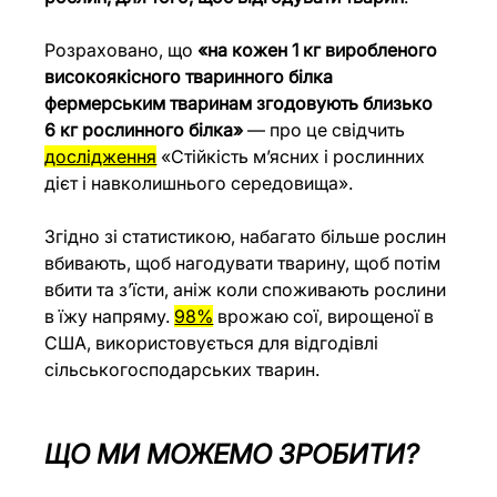
Розраховано, що 
«на кожен 1 кг виробленого 
високоякісного тваринного білка 
фермерським тваринам згодовують близько 
6 кг рослинного білка»
 — про це свідчить 
дослідження
 «Стійкість м’ясних і рослинних 
дієт і навколишнього середовища».
Згідно зі статистикою, набагато більше рослин 
вбивають, щоб нагодувати тварину, щоб потім 
вбити та з’їсти, аніж коли споживають рослини 
в їжу напряму. 
98%
 врожаю сої, вирощеної в 
США, використовується для відгодівлі 
сільськогосподарських тварин.
ЩО МИ МОЖЕМО ЗРОБИТИ?