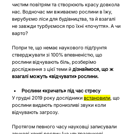
чистим повітрям та створюють красу довкола 
нас. Водночас ми вживаємо рослини в їжу, 
вирубуємо ліси для будівництва, та й взагалі 
не завжди турбуємося про їхні «почуття». А чи 
варто?
Попри те, що немає наукового підґрунтя 
стверджувати зі 100% впевненістю, що 
рослини відчувають біль, розберімо 
дослідження з цієї теми й 
дізнаймося, що ж 
взагалі можуть «відчувати» рослини.
Рослини «кричать» під час стресу
У грудні 2019 року дослідники 
встановили
, що 
рослини видають пронизливі звуки коли 
відчувають загрозу.
Протягом певного часу науковці записували 
звукові хвилі рослин (на ультразвукові 