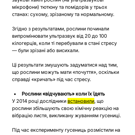
мікрофони) тютюну та помідорів у трьох 
станах: сухому, зрізаному та нормальному.
Згідно з результатами, рослини починали 
випромінювати ультразвук від 20 до 100 
кілогерців, коли ті перебували в стані стресу 
— були зрізані або висихали.
Ці результати змушують задуматися над тим, 
що рослини можуть мати «почуття», оскільки 
справді «кричать» під час стресу.
Рослини «відчувають» коли їх їдять
У 2014 році дослідники 
встановили
, що 
рослини збільшують свою хімічну реакцію на 
вібрацію листя, викликану жуванням гусениці.
Під час експерименту гусениць розмістили на 