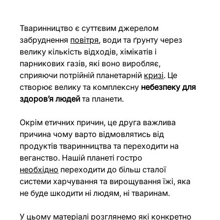
Тваринництво є суттєвим джерелом 
забруднення 
повітря
, води та ґрунту через 
велику кількість відходів, хімікатів і 
парникових газів, які воно виробляє, 
сприяючи потрійній планетарній 
кризі
. Це 
створює велику та комплексну 
небезпеку для 
здоровʼя людей
 та планети. 
Окрім етичних причин, це друга важлива 
причина чому варто відмовлятись від 
продуктів тваринництва та переходити на 
веганство. Нашій планеті гостро 
необхідно
 переходити до більш сталої 
системи харчування та вирощування їжі, яка 
не буде шкодити ні людям, ні тваринам.
У цьому матеріалі розглянемо які конкретно 