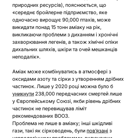
природних ресурсів), пояснюється, що 
«середнє бройлерне підприємство, яке 
одночасно вирощує 90,000 птахів, може 
викидати понад 15 тонн аміаку на рік, 
викликаючи проблеми з диханням і хронічні 
захворювання легенів, а також хімічні опіки 
дихальних шляхів, шкіри та очей мешканців 
неподалік».
Аміак може комбінуватись в атмосфері з 
оксидами азоту та сірки з утворенням дрібних 
частинок. Лише у 2020 році можна було б 
уникнути
 238,000 передчасних смертей лише 
у Європейському Союзі, якби рівень дрібних 
частинок не перевищував ліміт 
рекомендованих ВООЗ.
Проблема не лише в аміаку; інші шкідливі 
гази, такі як сірководень, були 
пов’язані
 з 