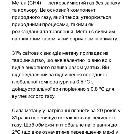
Метан (CH4) — легкозаймистий газ без запаху 
та кольору. Це основний компонент 
природного газу, який також утворюється 
природними процесами, такими як 
розкладання та травлення. Метан є сильним 
парниковим газом, який сприяє зміні клімату.
31% світових викидів метану 
припадає
 на 
тваринництво, що еквівалентно  рівню всіх 
видів викопного палива разом узятих. Він 
відповідальний за підвищення середньої 
глобальної температури на 0,5 °C з 
доіндустріальної ери порівняно з 0,8 °C для 
вуглекислого газу. 
Сила метану у нагріванні планети за 20 років у 
81 разів перевищує потужність вуглекислого 
газу. Щоб 
обмежити глобальне нагрівання
 до 
2°C (що вже означатиме перевищення межі у  