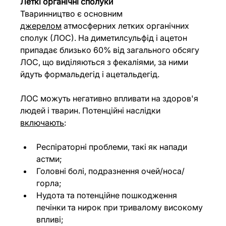
Леткі органічні сполуки
Тваринництво є основним 
джерелом
 атмосферних летких органічних 
сполук (ЛОС). На диметилсульфід і ацетон 
припадає близько 60% від загального обсягу 
ЛОС, що виділяються з фекаліями, за ними 
йдуть формальдегід і ацетальдегід.
ЛОС можуть негативно впливати на здоров'я 
людей і тварин. Потенційні наслідки 
включають
:
Респіраторні проблеми, такі як напади 
астми;
Головні болі, подразнення очей/носа/
горла;
Нудота та потенційне пошкодження 
печінки та нирок при тривалому високому 
впливі;