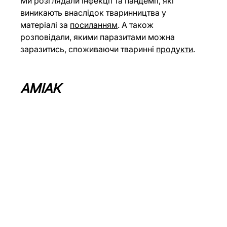
Ми розглядали інфекції та пандемії, які 
виникають внаслідок тваринництва у 
матеріалі за 
посиланням
. А також 
розповідали, якими паразитами можна 
заразитись, споживаючи тваринні 
продукти
.
АМІАК