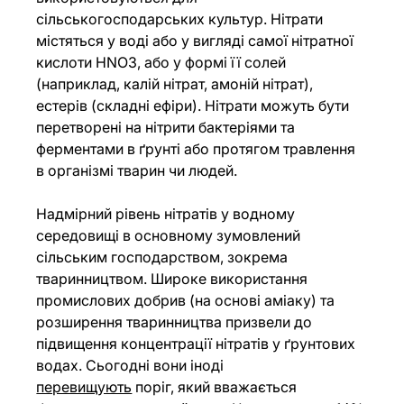
сільськогосподарських культур. Нітрати 
містяться у воді або у вигляді самої нітратної 
кислоти HNO3, або у формі її солей 
(наприклад, калій нітрат, амоній нітрат), 
естерів (складні ефіри). Нітрати можуть бути 
перетворені на нітрити бактеріями та 
ферментами в ґрунті або протягом травлення 
в організмі тварин чи людей.
Надмірний рівень нітратів у водному 
середовищі в основному зумовлений 
сільським господарством, зокрема 
тваринництвом. Широке використання 
промислових добрив (на основі аміаку) та 
розширення тваринництва призвели до 
підвищення концентрації нітратів у ґрунтових 
водах. Сьогодні вони іноді 
перевищують
 поріг, який вважається 