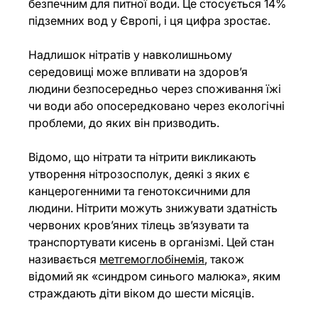
безпечним для питної води. Це стосується 14% 
підземних вод у Європі, і ця цифра зростає.
Надлишок нітратів у навколишньому 
середовищі може впливати на здоров’я 
людини безпосередньо через споживання їжі 
чи води або опосередковано через екологічні 
проблеми, до яких він призводить.
Відомо, що нітрати та нітрити викликають 
утворення нітрозосполук, деякі з яких є 
канцерогенними та генотоксичними для 
людини. Нітрити можуть знижувати здатність 
червоних кров’яних тілець зв’язувати та 
транспортувати кисень в організмі. Цей стан 
називається 
метгемоглобінемія
, також 
відомий як «синдром синього малюка», яким 
страждають діти віком до шести місяців.