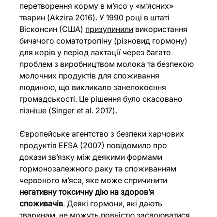
перетворення корму в мʼясо у «м’ясних» 
тварин (Akzira 2016). У 1990 році в штаті 
Вісконсин (США) 
призупинили
 використання 
бичачого соматотропіну (різновид гормону) 
для корів у період лактації через багато 
проблем з виробництвом молока та безпекою 
молочних продуктів для споживання 
людиною, що викликало занепокоєння 
громадськості. Це рішення було скасовано 
пізніше (Singer et al. 2017).
Європейське агентство з безпеки харчових 
продуктів EFSA (2007) 
повідомило
 про 
докази зв’язку між деякими формами 
гормонозалежного раку та споживанням 
червоного м’яса, яке може спричинити 
негативну токсичну дію на здоров’я 
споживачів
. Деякі гормони, які дають 
тваринам, 
не можуть
 повністю засвоюватися 