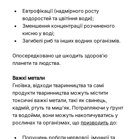
Евтрофікації (надмірного росту 
водоростей та цвітіння води);
Зменшення концентрації розчиненого 
кисню у воді;
Загибелі риб та інших водних організмів.
Опосередковано це шкодить здоровʼю 
планети та людства.
Важкі метали
Гноївка, відходи тваринництва та самі 
продукти тваринництва можуть містити 
токсичні важкі метали, такі як свинець, 
кадмій, ртуть та миш'як. Потрапляючи у ґрунт 
та водойми, вони можуть накопичуватись у 
рослинах та організмах, що 
призводить
 до:
Порушень роботи нервової, імунної та 