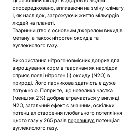
Ці речовини шкодять здоровʼю людей 
опосередковано, впливаючи на 
зміну клімату
, 
і, як наслідок, загрожуючи життю мільярдів 
людей на планеті.
Тваринництво є основним джерелом викидів 
метану, а також нітроген оксидів та 
вуглекислого газу.
Використання нітрогеновмісних добрив для 
вирощування кормів тваринам як наслідок 
сприяє появі нітроген (І) оксиду (N2O) в 
природі. Його парникова здатність є дуже 
потужною. Попри те, що невелика частка 
(менш як 2%) добрив втрачається у вигляді 
N2O, загальний ефект є значним, оскільки 
потенціал створення глобального потепління 
цього газу у 265 разів 
перевищує
 потенціал 
вуглекислого газу.