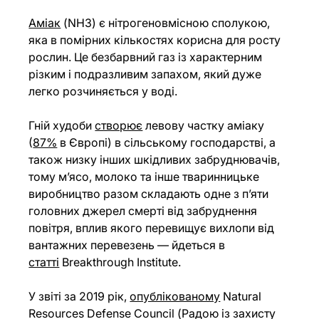
Аміак
 (NH3) є нітрогеновмісною сполукою, 
яка в помірних кількостях корисна для росту 
рослин. Це безбарвний газ із характерним 
різким і подразливим запахом, який дуже 
легко розчиняється у воді.
Гній худоби 
створює
 левову частку аміаку 
(
87%
 в Європі) в сільському господарстві, а 
також низку інших шкідливих забруднювачів, 
тому м’ясо, молоко та інше тваринницьке 
виробництво разом складають одне з п’яти 
головних джерел смерті від забруднення 
повітря, вплив якого перевищує вихлопи від 
вантажних перевезень — йдеться в 
статті
 Breakthrough Institute.
У звіті за 2019 рік, 
опублікованому
 Natural 
Resources Defense Council (Радою із захисту 