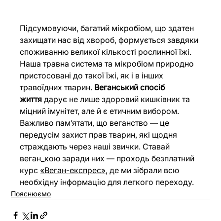
Підсумовуючи, багатий мікробіом, що здатен 
захищати нас від хвороб, формується завдяки 
споживанню великої кількості рослинної їжі. 
Наша травна система та мікробіом природно 
пристосовані до такої їжі, як і в інших 
травоїдних тварин. 
Веганський спосіб 
життя
 дарує не лише здоровий кишківник та 
міцний імунітет, але й є етичним вибором. 
Важливо пам’ятати, що веганство — це 
передусім захист прав тварин, які щодня 
страждають через наші звички. Ставай 
веган_кою заради них — проходь безплатний 
курс 
«Веган-експрес»
,
 де ми зібрали всю 
необхідну інформацію для легкого переходу. 
Пояснюємо