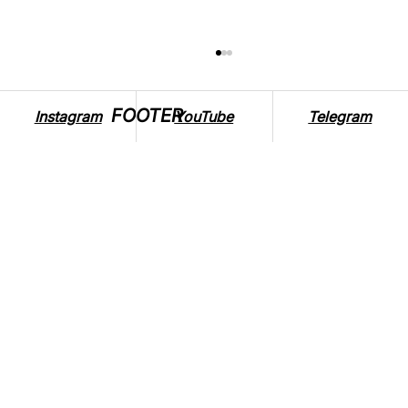
FOOTER
Instagram
YouTube
Telegram
ЧОМУ НАМ ДОВОДИТЬСЯ ВЖИВАТИ
ДОБАВКИ, ЯКЩО НАШІ ПРЕДКИ
ОБХОДИЛИСЬ БЕЗ НИХ?