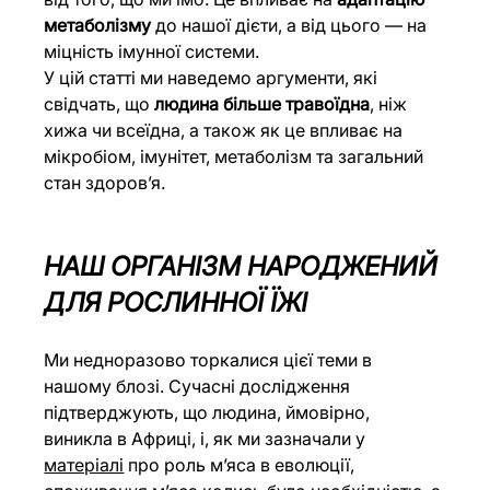
метаболізму
 до нашої дієти, а від цього — на 
міцність імунної системи.
У цій статті ми наведемо аргументи, які 
свідчать, що 
людина більше травоїдна
, ніж 
хижа чи всеїдна, а також як це впливає на 
мікробіом, імунітет, метаболізм та загальний 
стан здоров’я.
НАШ ОРГАНІЗМ НАРОДЖЕНИЙ 
ДЛЯ РОСЛИННОЇ ЇЖІ
Ми недноразово торкалися цієї теми в 
нашому блозі. Сучасні дослідження 
підтверджують, що людина, ймовірно, 
виникла в Африці, і, як ми зазначали у 
матеріалі
про роль м’яса в еволюції, 