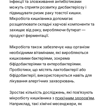
інфекції та зловживання антибіотиками 
можуть сприяти розвитку дисбактеріозу і 
підвищувати ризик раку товстої кишки. 
Мікробіота кишківника допомагає 
розщеплювати складні харчові компоненти та 
захищає від раку, виробляючи бутират — 
продукт ферментації.
Мікробіота також забезпечує наш організм 
необхідними вітамінами, які виробляються 
кишковими бактеріями, зокрема 
біфідобактеріями та ентеробактеріями. 
Пробіотики, що містять лактобактерії або 
біфідобактерії, використовуються навіть для 
лікування алергічних захворювань.
Зростає кількість досліджень, які пов’язують 
мікробіоту кишківника з 
психічним здоров’ям
. 
Наприклад, такі хімічні месенджери, як 