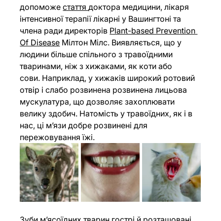
допоможе 
стаття 
доктора медицини, лікаря 
інтенсивної терапії лікарні у Вашингтоні та 
члена ради директорів 
Plant-based Prevention 
Of Disease
 Мілтон Мілс. Виявляється, що у 
людини більше спільного з травоїдними 
тваринами, ніж з хижаками, як коти або 
сови. Наприклад, у хижаків широкий ротовий 
отвір і слабо розвинена розвинена лицьова 
мускулатура, що дозволяє захоплювати 
велику здобич. Натомість у травоїдних, як і в 
нас, ці м’язи добре розвинені для 
пережовування їжі.
Зуби м’ясоїдних тварин гострі й розташовані 