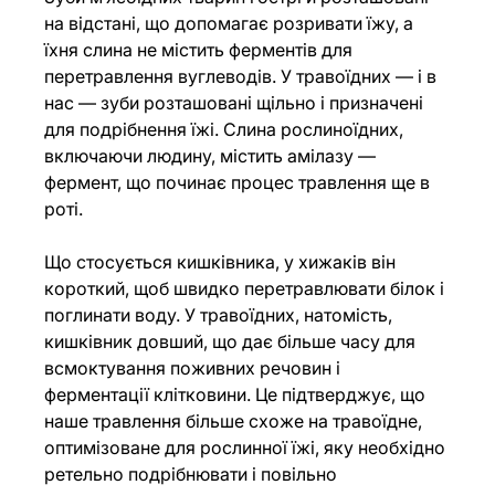
на відстані, що допомагає розривати їжу, а 
їхня слина не містить ферментів для 
перетравлення вуглеводів. У травоїдних — і в 
нас — зуби розташовані щільно і призначені 
для подрібнення їжі. Слина рослиноїдних, 
включаючи людину, містить амілазу — 
фермент, що починає процес травлення ще в 
роті.
Що стосується кишківника, у хижаків він 
короткий, щоб швидко перетравлювати білок і 
поглинати воду. У травоїдних, натомість, 
кишківник довший, що дає більше часу для 
всмоктування поживних речовин і 
ферментації клітковини. Це підтверджує, що 
наше травлення більше схоже на травоїдне, 
оптимізоване для рослинної їжі, яку необхідно 
ретельно подрібнювати і повільно 