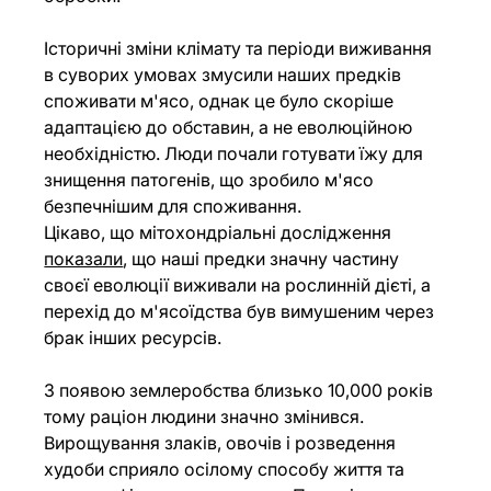
Історичні зміни клімату та періоди виживання 
в суворих умовах змусили наших предків 
споживати м'ясо, однак це було скоріше 
адаптацією до обставин, а не еволюційною 
необхідністю. Люди почали готувати їжу для 
знищення патогенів, що зробило м'ясо 
безпечнішим для споживання.
Цікаво, що мітохондріальні дослідження 
показали
, що наші предки значну частину 
своєї еволюції виживали на рослинній дієті, а 
перехід до м'ясоїдства був вимушеним через 
брак інших ресурсів.
З появою землеробства близько 10,000 років 
тому раціон людини значно змінився. 
Вирощування злаків, овочів і розведення 
худоби сприяло осілому способу життя та 