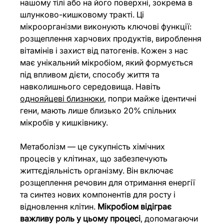
нашому тілі або на його поверхні, зокрема в 
шлунково-кишковому тракті. Ці 
мікроорганізми виконують ключові функції: 
розщеплення харчових продуктів, вироблення 
вітамінів і захист від патогенів. Кожен з нас 
має унікальний мікробіом, який формується 
під впливом дієти, способу життя та 
навколишнього середовища. Навіть 
однояйцеві близнюки
, попри майже ідентичні 
гени, мають лише близько 20% спільних 
мікробів у кишківнику.
Метаболізм — це сукупність хімічних 
процесів у клітинах, що забезпечують 
життєдіяльність організму. Він включає 
розщеплення речовин для отримання енергії 
та синтез нових компонентів для росту і 
відновлення клітин. 
Мікробіом відіграє 
важливу роль у цьому процесі
, допомагаючи 