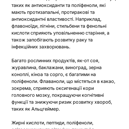
таких як антиоксиданти та поліфеноли, які 
мають протизапальні, протиракові та 
антиоксидантні властивості. Наприклад, 
флавоноїди, лігніни, стильбени та фенольні 
кислоти сприяють уповільненню старіння, а 
також запобігають розвитку раку та 
інфекційних захворювань.
Багато рослинних продуктів, як-от соя, 
журавлина, баклажани, виноград, зерна 
коноплі, кіноа та сорго, є багатими на 
поліфеноли. Флаваноли, що містяться в какао, 
зокрема, сприяють оксигенації кори 
головного мозку, покращуючи когнітивні 
функції та знижуючи ризик розвитку хвороб, 
таких як Альцгеймер.
Жирні кислоти, пептиди, поліфеноли, 