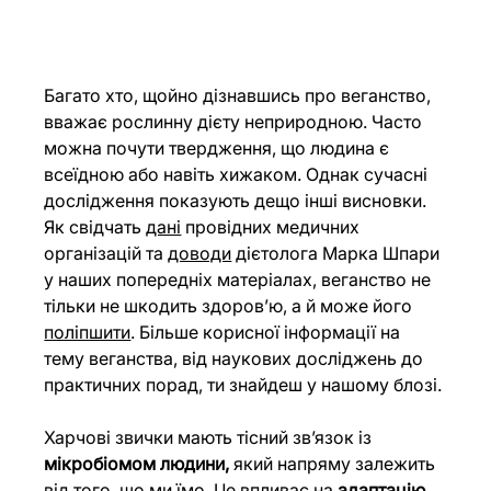
Багато хто, щойно дізнавшись про веганство, 
вважає рослинну дієту неприродною. Часто 
можна почути твердження, що людина є 
всеїдною або навіть хижаком. Однак сучасні 
дослідження показують дещо інші висновки.
Як свідчать 
дані
 провідних медичних 
організацій та 
доводи
 дієтолога Марка Шпари 
у наших попередніх матеріалах, веганство не 
тільки не шкодить здоров’ю, а й може його 
поліпшити
. Більше корисної інформації на 
тему веганства, від наукових досліджень до 
практичних порад, ти знайдеш у нашому блозі.
Харчові звички мають тісний зв’язок із 
мікробіомом людини,
 який напряму залежить 
від того, що ми їмо. Це впливає на 
адаптацію 