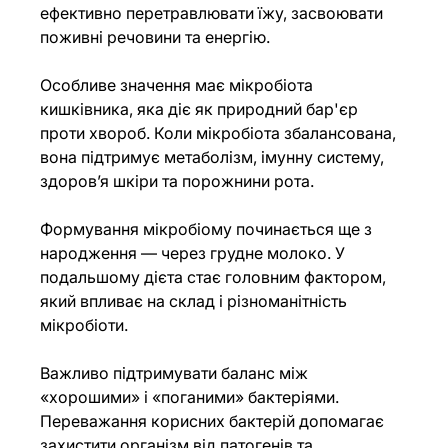
ефективно перетравлювати їжу, засвоювати 
поживні речовини та енергію.
Особливе значення має мікробіота 
кишківника, яка діє як природний бар'єр 
проти хвороб. Коли мікробіота збалансована, 
вона підтримує метаболізм, імунну систему, 
здоров’я шкіри та порожнини рота.
Формування мікробіому починається ще з 
народження — через грудне молоко. У 
подальшому дієта стає головним фактором, 
який впливає на склад і різноманітність 
мікробіоти.
Важливо підтримувати баланс між 
«хорошими» і «поганими» бактеріями. 
Переважання корисних бактерій допомагає 
захистити організм від патогенів та 