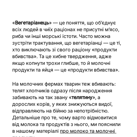
«
Вегетаріанець
» — це поняття, що об’єднує 
всіх людей в чиїх раціонах не присутні м’ясо, 
риба чи інші морські істоти. Часто можна 
зустріти трактування, що вегетаріанці — це ті, 
хто виключають зі свого раціону «продукти 
вбивства». Та це хибне твердження, адже 
якщо копнути трохи глибше, то й молочні 
продукти та яйця — це «продукти вбивства».
На молочних фермах тварин теж вбивають: 
телят хлопчиків одразу після народження 
забивають на так звану «
телятину
», а 
дорослих корів, у яких знижуються видої, 
відправляють на бійню за непотрібністю. 
Детальніше про те, чому варто відмовитися 
від молока та продуктів з нього, ми пояснили 
в нашому матеріалі 
про молоко та молочні 