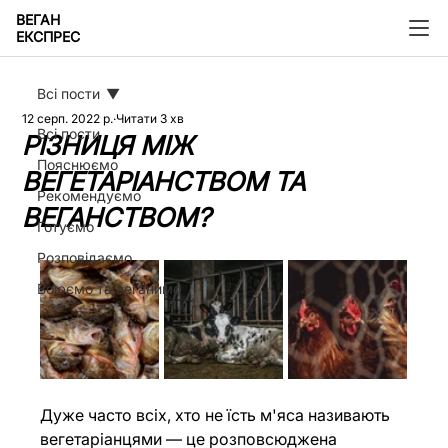
ВЕГАН
ЕКСПРЕС
Всі пости
12 серп. 2022 р.
Читати 3 хв
Всі пости
РІЗНИЦЯ МІЖ
Пояснюємо
ВЕГЕТАРІАНСТВОМ ТА
Рекомендуємо
ВЕГАНСТВОМ?
Готуємо
Розповідаємо
Воюємо та веганимо
Дуже часто всіх, хто не їсть м'яса називають 
вегетаріанцями — це розповсюджена 