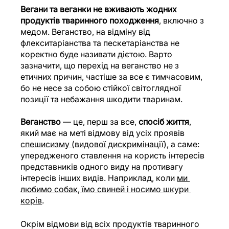
Вегани та веганки не вживають жодних 
продуктів тваринного походження
, включно з 
медом. Веганство, на відміну від 
флекситаріанства та пескетаріанства не 
коректно буде називати дієтою. Варто 
зазначити, що перехід на веганство не з 
етичних причин, частіше за все є тимчасовим, 
бо не несе за собою стійкої світоглядної 
позиції та небажання шкодити тваринам.
Веганство
 — це, перш за все, 
спосіб життя
, 
який має на меті відмову від усіх проявів 
спешисизму (видової дискримінації),
 а саме: 
упередженого ставлення на користь інтересів 
представників одного виду на противагу 
інтересів інших видів. Наприклад, коли 
ми 
любимо собак, їмо свиней і носимо шкури 
корів
. 
Окрім відмови від всіх продуктів тваринного 