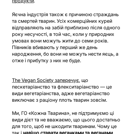
продукти
.
Яєчна індустрія також є причиною страждань 
та смертей тварин. Усіх комерційних курей 
відправляють на забій приблизно після одного 
року несучості, в той час, коли у природних 
умовах вони можуть жити до семи років. 
Півників вбивають у перший же день 
народження, бо вони не можуть нести яєць, а 
отже і прибутку з них не буде. 
The Vegan Society заперечує
, що 
пескетаріанство та флекситаріанство — це 
види вегетаріанства, адже вегетаріанство 
виключає з раціону плоть тварин зовсім.
Ми, ГО «Кожна Тварина», не підтримуємо ці 
види дієт та не вважаємо, що цього достатньо 
для того, щоб не шкодити тваринам. Чому це 
так і 
навіщо ставати веганками та веганами