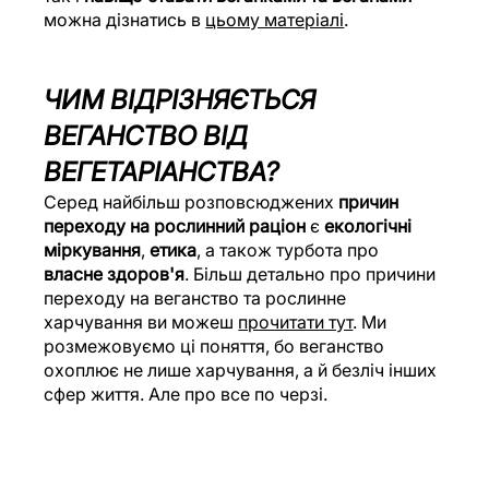
можна дізнатись в 
цьому матеріалі
.
ЧИМ ВІДРІЗНЯЄТЬСЯ 
ВЕГАНСТВО ВІД 
ВЕГЕТАРІАНСТВА?
Серед найбільш розповсюджених 
причин 
переходу на рослинний раціон
 є 
екологічні 
міркування
, 
етика
, а також турбота про 
власне здоров'я
. Більш детально про причини 
переходу на веганство та рослинне 
харчування ви можеш 
прочитати тут
. Ми 
розмежовуємо ці поняття, бо веганство 
охоплює не лише харчування, а й безліч інших 
сфер життя. Але про все по черзі.