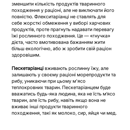
зменшити кількість продуктів тваринного 
походження у раціоні, але не виключати його 
повністю. Флекситаріанці не ставлять для 
себе жорсткі обмеження у виборі харчових 
продуктів, проте прагнуть надавати перевагу 
їжі рослинного походження. Це — «гнучка» 
дієта, часто вмотивована бажанням жити 
більш екологічно, або ж зробити свій раціон 
здоровішим. 
Пескетаріанці
 вживають рослинну їжу, але 
залишають у своєму раціоні морепродукти та 
рибу, уникаючи при цьому м'ясо 
теплокровних тварин. Пескетаріанцем буде 
вважатись будь-яка людина, яка не їсть м’ясо 
тварин, але їсть рибу, навіть якщо вона не 
вживає інші продукти тваринного 
походження, такі як молоко, сир, яйця чи мед.