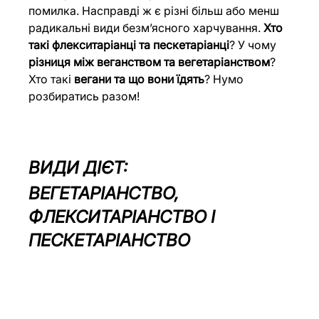
помилка. Насправді ж є різні більш або менш 
радикальні види безм’ясного харчування. 
Хто 
такі флекситаріанці та пескетаріанці
? У чому 
різниця між веганством та вегетаріанством
? 
Хто такі 
вегани та що вони їдять
? Нумо 
розбиратись разом!
ВИДИ ДІЄТ:
ВЕГЕТАРІАНСТВО, 
ФЛЕКСИТАРІАНСТВО І 
ПЕСКЕТАРІАНСТВО