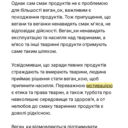
Однак сам смак продуктів не є проблемою 
для більшості веган_ок, важливим є 
походження продуктів. Тож припущення, що 
вегани та веганки ненавидять смак м'яса, не 
відповідає дійсності. Веган_ки ненавидять 
експлуатацію та насилля над тваринами, а 
м’ясо та інші тваринні продукти отримують 
саме таким шляхом. 
Усвідомивши, що заради певних продуктів 
страждають та вмирають тварини, людина 
приймає рішення стати веган_кою, щоб 
припинити насилля. Переважною 
мотивацією
є етика та права тварин, а також турбота про 
навколишнє середовище та здоров’я, а от 
нелюбов до смаку тваринних продуктів є 
доволі рідкісною. 
Веган_ки відмовляються підтримувати 