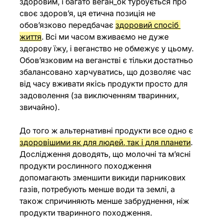
здоровим, і багато веган_ок турбується про 
своє здоров’я, ця етична позиція не 
обов’язково передбачає 
здоровий спосіб 
життя
. Всі ми часом вживаємо не дуже 
здорову їжу, і веганство не обмежує у цьому. 
Обов’язковим на веганстві є тільки достатньо 
збалансовано харчуватись, що дозволяє час 
від часу вживати якісь продукти просто для 
задоволення (за виключенням тваринних, 
звичайно).
До того ж альтернативні продукти все одно є 
здоровішими як для людей, так і для планети
. 
Дослідження доводять, що молочні та м’ясні 
продукти рослинного походження 
допомагають зменшити викиди парникових 
газів, потребують менше води та землі, а 
також спричиняють менше забруднення, ніж 
продукти тваринного походження. 