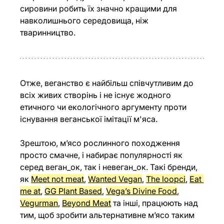
сировини робить їх значно кращими для 
навколишнього середовища, ніж 
тваринництво.
Отже, веганство є найбільш співчутливим до 
всіх живих створінь і не існує жодного 
етичного чи екологічного аргументу проти 
існування веганської імітації м'яса.
Зрештою, м’ясо рослинного походження 
просто смачне, і набирає популярності як 
серед веган_ок, так і невеган_ок. Такі бренди, 
як 
Meet not meat
, 
Wanted Vegan
, 
The loopci
, 
Eat 
me at
, 
GG Plant Based
, 
Vega’s Divine Food
, 
Vegurman
, 
Beyond Meat
 та інші, працюють над 
тим, щоб зробити альтернативне м’ясо таким 