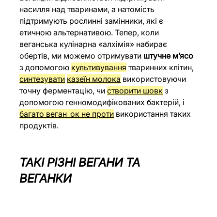
насилля над тваринами, а натомість 
підтримують рослинні замінники, які є 
етичною альтернативою. Тепер, коли 
веганська кулінарна «алхімія» набирає 
обертів, ми можемо отримувати 
штучне м’ясо
з допомогою 
культивування
тваринних клітин, 
синтезувати
казеїн молока
 використовуючи 
точну ферментацію, чи 
створити шовк
 з 
допомогою генномодифікованих бактерій, і 
багато веган_ок не проти
 використання таких 
продуктів. 
ТАКІ РІЗНІ ВЕГАНИ ТА 
ВЕГАНКИ 