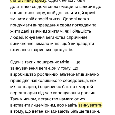
світоглядну кризу
. Однак не всі люди 
достатньо свідомі своїх емоцій та відкриті до 
нових точок зору, щоб дозволити цій кризі 
змінити свій спосіб життя. Доволі легко 
придумати виправдання своїм поглядам та 
жити далі звичним життям, як і більшість 
людей. Існування веганства спричиняє 
виникнення чимало мітів, щоб виправдати 
вживання тваринних продуктів. 
Один з таких поширених мітів — це 
звинувачення веган_ок у тому, що 
виробництво рослинних альтернатив значно 
гірше для навколишнього середовища, ніж 
м’ясо тварин, і спричиняє багато смертей 
серед тварин під час вирощування рослин. 
Таким чином, веганство намагаються 
виставити лицемірним, або навіть 
звинуватити
в тому, що веган_ки вбивають більше тварин, 