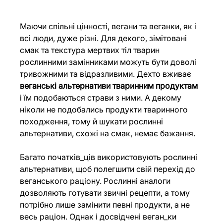
Маючи спільні цінності, вегани та веганки, як і 
всі люди, дуже різні. Для декого, зімітовані 
смак та текстура мертвих тіл тварин 
рослинними замінниками можуть бути доволі 
тривожними та відразливими. Дехто вживає 
веганські альтернативи тваринним продуктам
і їм подобаються страви з ними. А декому 
ніколи не подобались продукти тваринного 
походження, тому й шукати рослинні 
альтернативи, схожі на смак, немає бажання. 
Багато початків_ців використовують рослинні 
альтернативи, щоб полегшити свій перехід до 
веганського раціону. Рослинні аналоги 
дозволяють готувати звичні рецепти, а тому 
потрібно лише замінити певні продукти, а не 
весь раціон. Однак і досвідчені веган_ки 