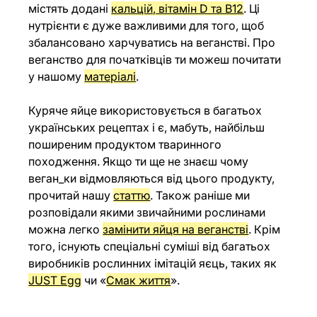
містять додані 
кальцій, вітамін D та В12
. Ці 
нутрієнти є дуже важливими для того, щоб 
збалансовано харчуватись на веганстві. Про 
веганство для початківців ти можеш почитати 
у нашому 
матеріалі
.
Куряче яйце використовується в багатьох 
українських рецептах і є, мабуть, найбільш 
поширеним продуктом тваринного 
походження. Якщо ти ще не знаєш чому 
веган_ки відмовляються від цього продукту, 
прочитай нашу 
статтю
. Також раніше ми 
розповідали якими звичайними рослинами 
можна легко 
замінити яйця на веганстві
. Крім 
того, існують спеціальні суміші від багатьох 
виробників рослинних імітацій яєць, таких як 
JUST Egg
 чи «
Смак життя
».