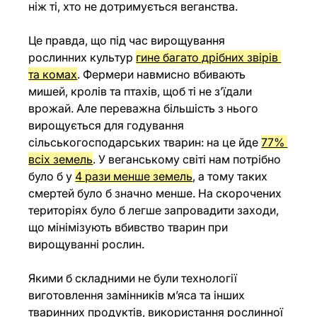
ніж ті, хто не дотримується веганства.    
Це правда, що під час вирощування 
рослинних культур 
гине багато дрібних звірів 
та комах
. Фермери навмисно вбивають 
мишей, кролів та птахів, щоб ті не з’їдали 
врожай. Але переважна більшість з нього 
вирощується для годування 
сільськогосподарських тварин: на це йде 
77% 
всіх земель
. У веганському світі нам потрібно 
було б 
у 
4 рази менше земель
, а тому таких 
смертей було б значно менше. На скорочених 
територіях було б легше запровадити заходи, 
що мінімізують вбивство тварин при 
вирощуванні рослин.
Якими б складними не були технології 
виготовлення замінників м’яса та інших 
тваринних продуктів, використання рослинної 