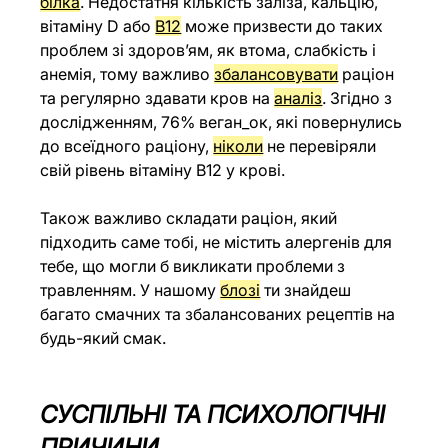
білка
. Недостатня кількість заліза, кальцію, 
вітаміну D або 
B12
 може призвести до таких 
проблем зі здоров’ям, як втома, слабкість і 
анемія, тому важливо 
збалансовувати
 раціон 
та регулярно здавати кров на 
аналіз
. Згідно з 
дослідженням, 76% веган_ок, які повернулись 
до всеїдного раціону, 
ніколи
 не перевіряли 
свій рівень вітаміну В12 у крові.
Також важливо складати раціон, який 
підходить саме тобі, не містить алергенів для 
тебе, що могли б викликати проблеми з 
травленням. У нашому 
блозі
 ти знайдеш 
багато смачних та збалансованих рецептів на 
будь-який смак.
СУСПІЛЬНІ ТА ПСИХОЛОГІЧНІ 
ПРИЧИНИ