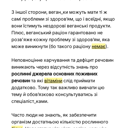
З іншої сторони, веган_ки можуть мати ті ж 
самі проблеми зі здоров’ям, що і всеїдні, якщо 
вони їстимуть нездорові веганські продукти. 
Плюс, веганський раціон гарантовано не 
розв'яже кожну проблему зі здоров’ям, яка 
може виникнути (бо такого раціону 
немає
).
Неповноцінне харчування та дефіцит речовин 
виникають через відсутність знань про 
рослинні джерела основних поживних 
речовин
 та які 
вітаміни
 слід приймати 
додатково. Тому так важливо вивчати цю 
тему й обов’язково консультуватись зі 
спеціаліст_ками.
Часто люди не знають, як забезпечити 
організм достатньою кількістю рослинного 