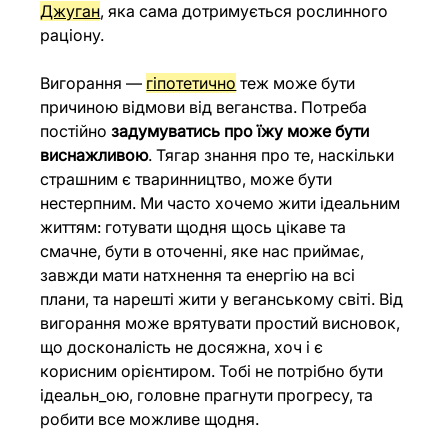
Джуган
, яка сама дотримується рослинного 
раціону.
Вигорання — 
гіпотетично
 теж може бути 
причиною відмови від веганства. Потреба 
постійно 
задумуватись про їжу може бути 
виснажливою
. Тягар знання про те, наскільки 
страшним є тваринництво, може бути 
нестерпним. Ми часто хочемо жити ідеальним 
життям: готувати щодня щось цікаве та 
смачне, бути в оточенні, яке нас приймає, 
завжди мати натхнення та енергію на всі 
плани, та нарешті жити у веганському світі. Від 
вигорання може врятувати простий висновок, 
що досконалість не досяжна, хоч і є 
корисним орієнтиром. Тобі не потрібно бути 
ідеальн_ою, головне прагнути прогресу, та 
робити все можливе щодня.