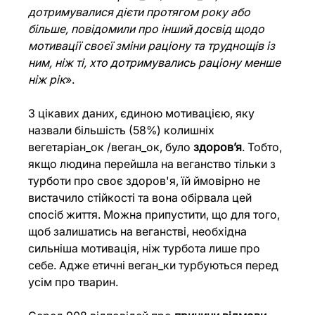
дотримувалися дієти протягом року або 
більше, повідомили про інший досвід щодо 
мотивації своєї зміни раціону та труднощів із 
ним, ніж ті, хто дотримувались раціону менше 
ніж рік
».
З цікавих даних, єдиною мотивацією, яку 
назвали більшість (58%) колишніх 
вегетаріан_ок /веган_ок, було 
здоров’я
. Тобто, 
якщо людина перейшла на веганство тільки з 
турботи про своє здоров'я, їй ймовірно не 
вистачило стійкості та вона обірвала цей 
спосіб життя. Можна припустити, що для того, 
щоб залишатись на веганстві, необхідна 
сильніша мотивація, ніж турбота лише про 
себе. Адже етичні веган_ки турбуються перед 
усім про тварин.