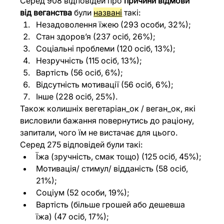
Серед 908 відповідей про 
причини відмови 
від веганства
 були 
названі
 такі:
Незадоволення їжею (293 особи, 32%);
Стан здоров’я (237 осіб, 26%);
Соціальні проблеми (120 осіб, 13%);
Незручність (115 осіб, 13%);
Вартість (56 осіб, 6%);
Відсутність мотивації (56 осіб, 6%);
Інше (228 осіб, 25%).
Також колишніх вегетаріан_ок / веган_ок, які 
висловили бажання повернутись до раціону, 
запитали, чого їм не вистачає для цього. 
Серед 275 відповідей були такі:
Їжа (зручність, смак тощо) (125 осіб, 45%);
Мотивація/ стимул/ відданість (58 осіб, 
21%);
Соціум (52 особи, 19%);
Вартість (більше грошей або дешевша 
їжа) (47 осіб, 17%);