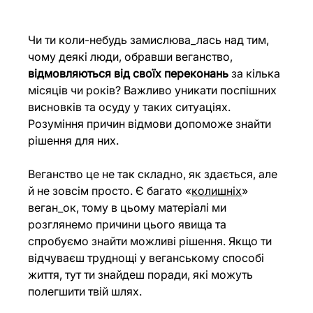
Чи ти коли-небудь замислюва_лась над тим, 
чому деякі люди, обравши веганство, 
відмовляються від своїх переконань
 за кілька 
місяців чи років? Важливо уникати поспішних 
висновків та осуду у таких ситуаціях. 
Розуміння причин відмови допоможе знайти 
рішення для них.
Веганство це не так складно, як здається, але 
й не зовсім просто. Є багато «
колишніх
» 
веган_ок, тому в цьому матеріалі ми 
розглянемо причини цього явища та 
спробуємо знайти можливі рішення. Якщо ти 
відчуваєш труднощі у веганському способі 
життя, тут ти знайдеш поради, які можуть 
полегшити твій шлях.