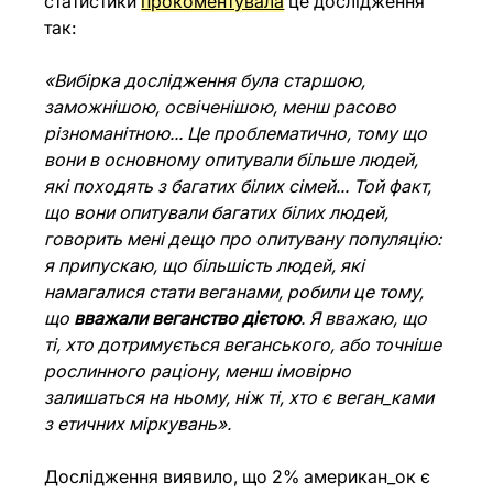
статистики 
прокоментувала
 це дослідження 
так:
«Вибірка дослідження була старшою, 
заможнішою, освіченішою, менш расово 
різноманітною... Це проблематично, тому що 
вони в основному опитували більше людей, 
які походять з багатих білих сімей... Той факт, 
що вони опитували багатих білих людей, 
говорить мені дещо про опитувану популяцію: 
я припускаю, що більшість людей, які 
намагалися стати веганами, робили це тому, 
що 
вважали веганство дієтою
. Я вважаю, що 
ті, хто дотримується веганського, або точніше 
рослинного раціону, менш імовірно 
залишаться на ньому, ніж ті, хто є веган_ками 
з етичних міркувань».
Дослідження виявило, що 2% американ_ок є 