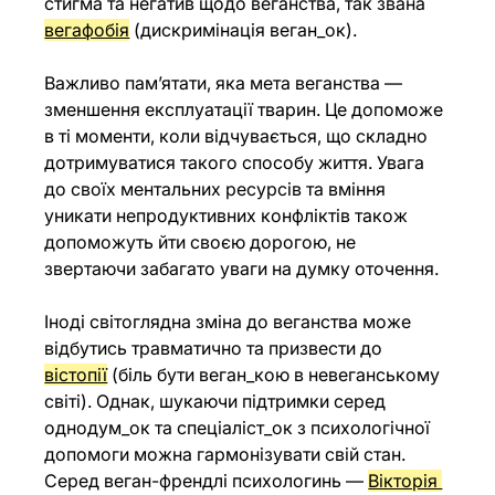
стигма та негатив щодо веганства, так звана 
вегафобія
 (дискримінація веган_ок).
Важливо пам’ятати, яка мета веганства — 
зменшення експлуатації тварин. Це допоможе 
в ті моменти, коли відчувається, що складно 
дотримуватися такого способу життя. Увага 
до своїх ментальних ресурсів та вміння 
уникати непродуктивних конфліктів також 
допоможуть йти своєю дорогою, не 
звертаючи забагато уваги на думку оточення.
Іноді світоглядна зміна до веганства може 
відбутись травматично та призвести до 
вістопії
 (біль бути веган_кою в невеганському 
світі). Однак, шукаючи підтримки серед 
однодум_ок та спеціаліст_ок з психологічної 
допомоги можна гармонізувати свій стан. 
Серед веган-френдлі психологинь — 
Вікторія 