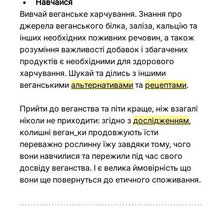
Навчайся
Вивчай веганське харчування. Знання про 
джерела веганського білка, заліза, кальцію та 
інших необхідних поживних речовин, а також 
розуміння важливості добавок і збагачених 
продуктів є необхідними для здорового 
харчування. Шукай та ділись з іншими 
веганськими 
альтернативами
 та 
рецептами
.
Прийти до веганства та піти краще, ніж взагалі 
ніколи не приходити: згідно з 
дослідженням
, 
колишні веган_ки продовжують їсти 
переважно рослинну їжу завдяки тому, чого 
вони навчилися та пережили під час свого 
досвіду веганства. І є велика ймовірність що 
вони ще повернуться до етичного споживання.