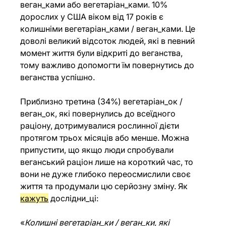
веган_ками або вегетаріан_ками. 10% 
дорослих у США віком від 17 років є 
колишніми
 вегетаріан_ками / веган_ками. Це 
доволі великий відсоток людей, які в певний 
момент життя були відкриті до веганства, 
тому важливо допомогти їм повернутись до 
веганства успішно.
Приблизно третина (34%) вегетаріан_ок / 
веган_ок, які повернулись до всеїдного 
раціону, дотримувалися рослинної дієти 
протягом трьох місяців або менше. Можна 
припустити, що якщо люди спробували 
веганський раціон лише на короткий час, то 
вони не дуже глибоко переосмислили своє 
життя та продумали цю серйозну зміну. Як 
кажуть
 дослідни_ці:
«
Колишні вегетаріан_ки / веган_ки, які 