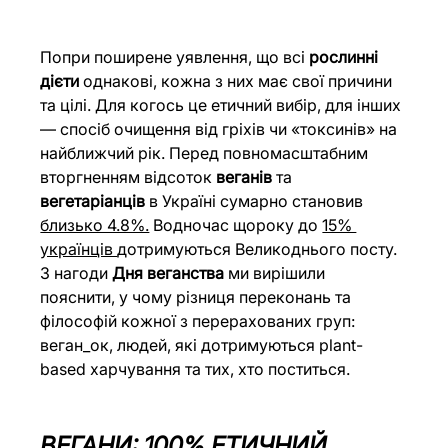
Попри поширене уявлення, що всі 
рослинні 
дієти
 однакові, кожна з них має свої причини 
та цілі. Для когось це етичний вибір, для інших 
— спосіб очищення від гріхів чи «токсинів» на 
найближчий рік. Перед повномасштабним 
вторгненням відсоток 
веганів
 та 
вегетаріанців
 в Україні сумарно становив 
близько 4.8%.
 Водночас щороку до 
15% 
українців 
дотримуються Великоднього посту. 
З нагоди 
Дня веганства
 ми вирішили 
пояснити, у чому різниця переконань та 
філософій кожної з перерахованих груп: 
веган_ок, людей, які дотримуються plant-
based харчування та тих, хто поститься.
ВЕГАНИ: 100% ЕТИЧНИЙ 