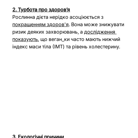
2. Турбота про здоров’я
Рослинна дієта
нерідко асоціюється з 
покращенням здоров'я
. Вона може знижувати 
ризик деяких захворювань, а 
дослідження 
показують
, що веган_ки часто мають нижчий 
індекс маси тіла (ІМТ) та рівень холестерину​.
3. Екологічні причини