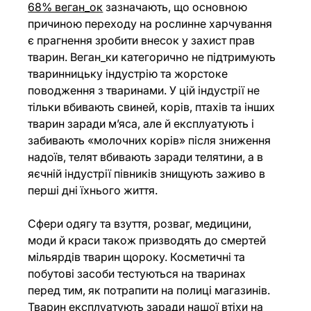
68% веган_ок
зазначають, що основною 
причиною переходу на рослинне харчування 
є прагнення зробити внесок у захист прав 
тварин. Веган_ки категорично не підтримують 
тваринницьку індустрію та жорстоке 
поводження з тваринами. У цій індустрії не 
тільки вбивають свиней, корів, птахів та інших 
тварин заради м’яса, але й експлуатують і 
забивають 
«молочних корів» після зниження 
надоїв, 
телят вбивають заради телятини, а в 
яєчній індустрії півників знищують заживо в 
перші дні їхнього житт
я. 
Сфери одягу та взуття, розваг, медицини, 
моди й краси також призводять до смертей 
мільярдів тварин щороку. Косметичні та 
побутові засоби тестуються на тваринах 
перед тим, як потрапити на полиці магазинів. 
Тварин експлуатують заради нашої втіхи на 