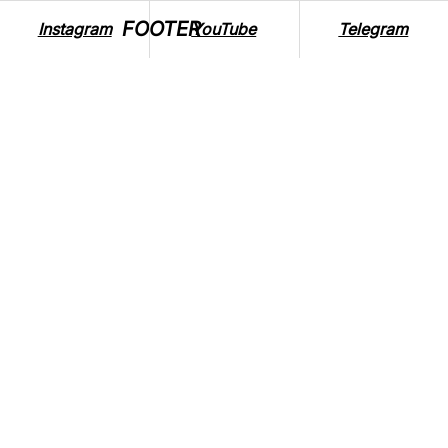
FOOTER
Instagram
YouTube
Telegram
ВЕГАНСТВО ЗМІНИЛО ЇМ ЖИТТЯ: 8
ІСТОРІЙ ОДУЖАННЯ