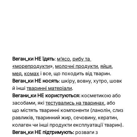
Веган_ки НЕ їдять
: 
мʼясо
, 
рибу та 
«морепродукти
», 
молочні продукти
, 
яйця
, 
мед
, 
комах
 і все, що походить від тварин.
Веган_ки НЕ носять
: шкіру, вовну, хутро, шовк 
й інші 
тваринні матеріали
.
Вегани_ки НЕ користуються:
 косметикою або 
засобами, які 
тестувались на тваринах
, або 
що містять тваринні компоненти (ланолін, слиз 
равликів, тваринний жир, сечовину, кератин, 
колаген чи інші продукти експлуатації тварин).
Веган_ки НЕ підтримують:
 розваги з 