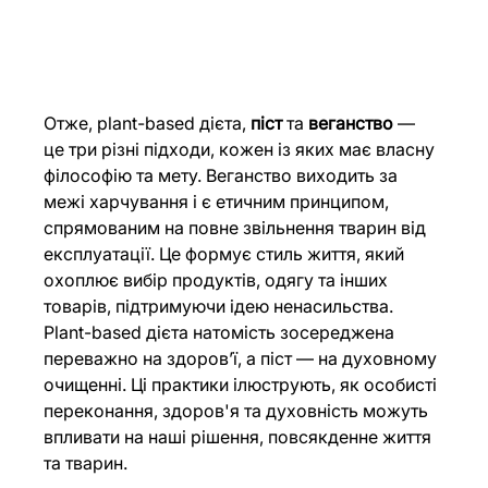
Отже, plant-based дієта, 
піст
 та 
веганство 
— 
це три різні підходи, кожен із яких має власну 
філософію та мету. Веганство виходить за 
межі харчування і є етичним принципом, 
спрямованим на повне звільнення тварин від 
експлуатації. Це формує стиль життя, який 
охоплює вибір продуктів, одягу та інших 
товарів, підтримуючи ідею ненасильства. 
Plant-based дієта натомість зосереджена 
переважно на здоров’ї, а піст — на духовному 
очищенні. Ці практики ілюструють, як особисті 
переконання, здоров'я та духовність можуть 
впливати на наші рішення, повсякденне життя 
та тварин. 