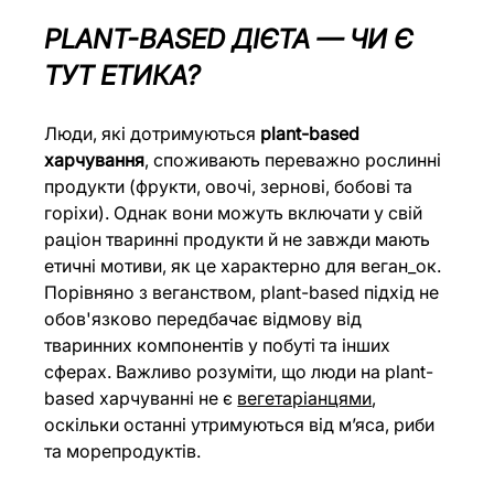
PLANT-BASED ДІЄТА — ЧИ Є 
ТУТ ЕТИКА?
Люди, які дотримуються 
plant-based 
харчування
, споживають переважно рослинні 
продукти (фрукти, овочі, зернові, бобові та 
горіхи). Однак вони можуть включати у свій 
раціон тваринні продукти й не завжди мають 
етичні мотиви, як це характерно для веган_ок. 
Порівняно з веганством, plant-based підхід не 
обов'язково передбачає відмову від 
тваринних компонентів у побуті та інших 
сферах. Важливо розуміти, що люди на plant-
based харчуванні не є 
вегетаріанцями
, 
оскільки останні утримуються від мʼяса, риби 
та морепродуктів. 